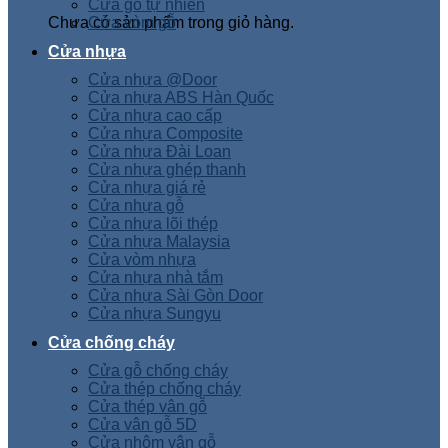
Cửa gỗ tự nhiên
Chưa có sản phẩm trong giỏ hàng.
Cửa vòm gỗ
Cửa nhựa
Cửa nhựa @Door
Cửa nhựa ABS Hàn Quốc
Cửa nhựa cao cấp
Cửa nhựa Composite
Cửa nhựa Đài Loan
Cửa nhựa ghép thanh
Cửa nhựa giá rẻ
Cửa nhựa gỗ
Cửa nhựa lõi thép
Cửa nhựa Malaysia
Cửa vòm nhựa
Cửa nhựa nhà tắm
Cửa nhựa Sài Gòn Door
Cửa nhựa Sungyu
Cửa chống cháy
Cửa gỗ chống cháy
Cửa thép chống cháy
Cửa thép vân gỗ
Cửa vân gỗ 5D
Cửa nhôm vân gỗ