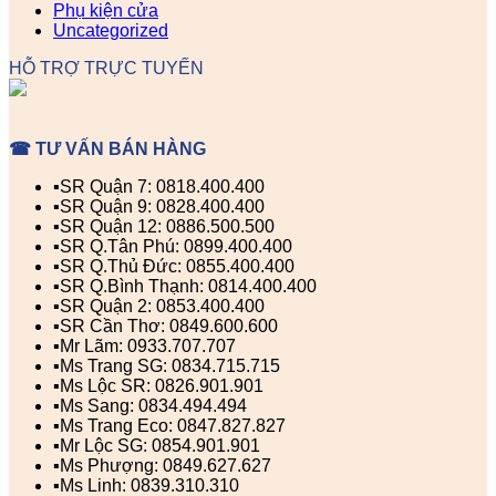
Phụ kiện cửa
Uncategorized
HỖ TRỢ TRỰC TUYẾN
☎ TƯ VẤN BÁN HÀNG
▪️SR Quận 7: 0818.400.400
▪️SR Quận 9: 0828.400.400
▪️SR Quận 12: 0886.500.500
▪️SR Q.Tân Phú: 0899.400.400
▪️SR Q.Thủ Đức: 0855.400.400
▪️SR Q.Bình Thạnh: 0814.400.400
▪️SR Quận 2: 0853.400.400
▪️SR Cần Thơ: 0849.600.600
▪️Mr Lãm: 0933.707.707
▪️Ms Trang SG: 0834.715.715
▪️Ms Lộc SR: 0826.901.901
▪️Ms Sang: 0834.494.494
▪️Ms Trang Eco: 0847.827.827
▪️Mr Lộc SG: 0854.901.901
▪️Ms Phượng: 0849.627.627
▪️Ms Linh: 0839.310.310