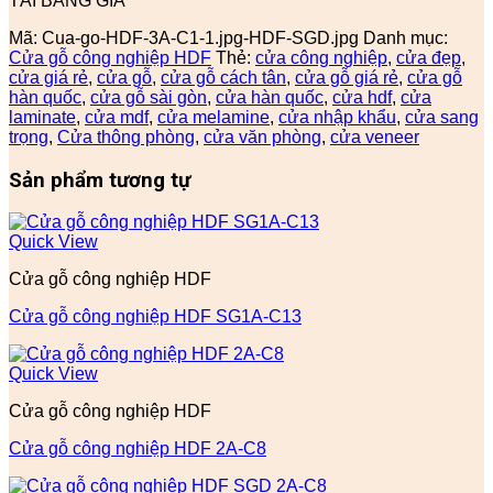
TẢI BẢNG GIÁ
Mã:
Cua-go-HDF-3A-C1-1.jpg-HDF-SGD.jpg
Danh mục:
Cửa gỗ công nghiệp HDF
Thẻ:
cửa công nghiệp
,
cửa đẹp
,
cửa giá rẻ
,
cửa gỗ
,
cửa gỗ cách tân
,
cửa gỗ giá rẻ
,
cửa gỗ
hàn quốc
,
cửa gỗ sài gòn
,
cửa hàn quốc
,
cửa hdf
,
cửa
laminate
,
cửa mdf
,
cửa melamine
,
cửa nhập khẩu
,
cửa sang
trọng
,
Cửa thông phòng
,
cửa văn phòng
,
cửa veneer
Sản phẩm tương tự
Quick View
Cửa gỗ công nghiệp HDF
Cửa gỗ công nghiệp HDF SG1A-C13
Quick View
Cửa gỗ công nghiệp HDF
Cửa gỗ công nghiệp HDF 2A-C8