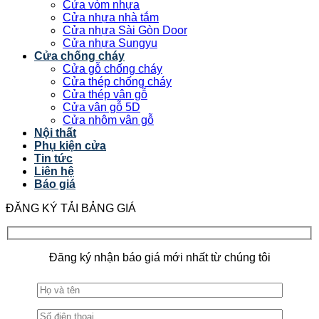
Cửa vòm nhựa
Cửa nhựa nhà tắm
Cửa nhựa Sài Gòn Door
Cửa nhựa Sungyu
Cửa chống cháy
Cửa gỗ chống cháy
Cửa thép chống cháy
Cửa thép vân gỗ
Cửa vân gỗ 5D
Cửa nhôm vân gỗ
Nội thất
Phụ kiện cửa
Tin tức
Liên hệ
Báo giá
ĐĂNG KÝ TẢI BẢNG GIÁ
Đăng ký nhận báo giá mới nhất từ chúng tôi