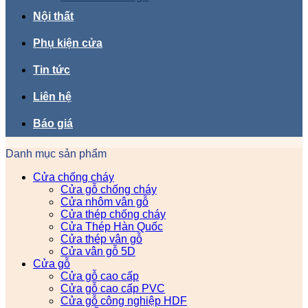
Nội thất
Phụ kiện cửa
Tin tức
Liên hệ
Báo giá
Danh mục sản phẩm
Cửa chống cháy
Cửa gỗ chống cháy
Cửa nhôm vân gỗ
Cửa thép chống cháy
Cửa Thép Hàn Quốc
Cửa thép vân gỗ
Cửa vân gỗ 5D
Cửa gỗ
Cửa gỗ cao cấp
Cửa gỗ cao cấp PVC
Cửa gỗ công nghiệp HDF