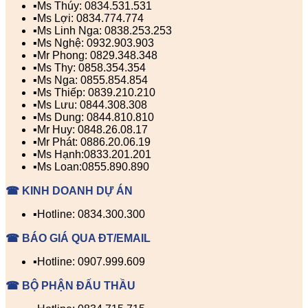
▪️Ms Thúy: 0834.531.531
▪️Ms Lợi: 0834.774.774
▪️Ms Linh Nga: 0838.253.253
▪️Ms Nghệ: 0932.903.903
▪️Mr Phong: 0829.348.348
▪️Ms Thy: 0858.354.354
▪️Ms Nga: 0855.854.854
▪️Ms Thiếp: 0839.210.210
▪️Ms Lưu: 0844.308.308
▪️Ms Dung: 0844.810.810
▪️Mr Huy: 0848.26.08.17
▪️Mr Phát: 0886.20.06.19
▪️Ms Hạnh:0833.201.201
▪️Ms Loan:0855.890.890
☎ KINH DOANH DỰ ÁN
▪️Hotline: 0834.300.300
☎ BÁO GIÁ QUA ĐT/EMAIL
▪️Hotline: 0907.999.609
☎ BỘ PHẬN ĐẤU THẦU