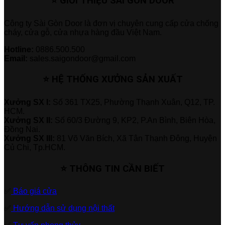
⭐ GIỚI THIỆU SÀI GÒN DOOR
Công ty Sài Gòn Door là đơn vị chuyên cung cấp cửa chống
cháy, cửa gỗ, cửa nhựa hàng đầu Việt Nam.
Hotline:
0886.500.500
Email:
sales.saigondoor@gmail.com
⭐ HỆ THỐNG XƯỞNG SẢN XUẤT
Xưởng SX I:
Số 361 TX25, Phường Thạnh Xuân, Q12, TP.
HCM.
Xưởng SX II:
Số 60/3 Đường 9, KP2, P.An Bình, Biên Hòa,
Đồng Nai.
Xưởng SX III:
81 Võ Văn Bích, Xã Tân Thạnh Đông, Huyện
Củ Chi, Tp.HCM.
⭐ THÔNG TIN CẦN BIẾT
✅
Báo giá cửa
✅
Hướng dẫn sử dụng nội thất