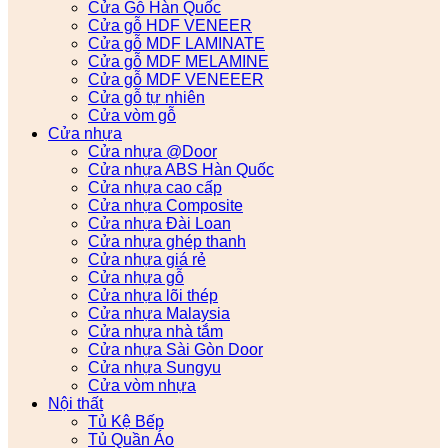
Cửa Gỗ Hàn Quốc
Cửa gỗ HDF VENEER
Cửa gỗ MDF LAMINATE
Cửa gỗ MDF MELAMINE
Cửa gỗ MDF VENEEER
Cửa gỗ tự nhiên
Cửa vòm gỗ
Cửa nhựa
Cửa nhựa @Door
Cửa nhựa ABS Hàn Quốc
Cửa nhựa cao cấp
Cửa nhựa Composite
Cửa nhựa Đài Loan
Cửa nhựa ghép thanh
Cửa nhựa giá rẻ
Cửa nhựa gỗ
Cửa nhựa lõi thép
Cửa nhựa Malaysia
Cửa nhựa nhà tắm
Cửa nhựa Sài Gòn Door
Cửa nhựa Sungyu
Cửa vòm nhựa
Nội thất
Tủ Kệ Bếp
Tủ Quần Áo