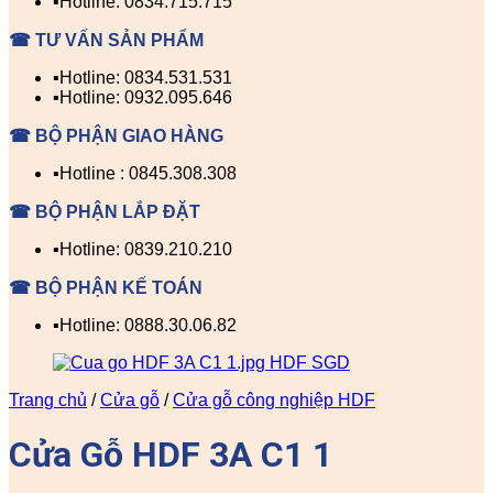
▪️Hotline: 0834.715.715
☎ TƯ VẤN SẢN PHẨM
▪️Hotline: 0834.531.531
▪️Hotline: 0932.095.646
☎ BỘ PHẬN GIAO HÀNG
▪️Hotline : 0845.308.308
☎ BỘ PHẬN LẮP ĐẶT
▪️Hotline: 0839.210.210
☎ BỘ PHẬN KẾ TOÁN
▪️Hotline: 0888.30.06.82
Trang chủ
/
Cửa gỗ
/
Cửa gỗ công nghiệp HDF
Cửa Gỗ HDF 3A C1 1