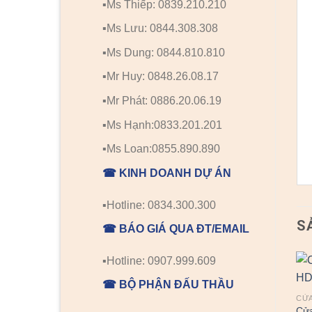
▪️Ms Thiếp: 0839.210.210
▪️Ms Lưu: 0844.308.308
▪️Ms Dung: 0844.810.810
▪️Mr Huy: 0848.26.08.17
▪️Mr Phát: 0886.20.06.19
▪️Ms Hạnh:0833.201.201
▪️Ms Loan:0855.890.890
☎ KINH DOANH DỰ ÁN
▪️Hotline: 0834.300.300
S
☎ BÁO GIÁ QUA ĐT/EMAIL
▪️Hotline: 0907.999.609
☎ BỘ PHẬN ĐẤU THẦU
CỬA
Cửa