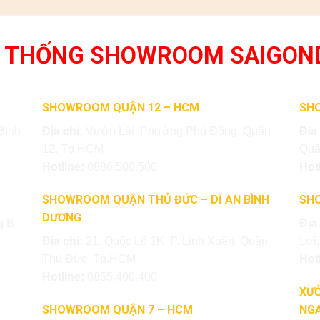
 THỐNG SHOWROOM SAIGON
SHOWROOM QUẬN 12 – HCM
SH
Bình
Địa chỉ:
Vườn Lài, Phường Phú Đông, Quận
Địa
12, Tp.HCM
Quậ
Hotline:
0886.500.500
Hot
SHOWROOM QUẬN THỦ ĐỨC – DĨ AN BÌNH
SH
DƯƠNG
 B,
Địa
Địa chỉ:
21, Quốc Lộ 1K, P. Linh Xuân, Quận
Lợi
Thủ Đức, Tp.HCM
Hot
Hotline:
0855.400.400
XƯỞ
SHOWROOM QUẬN 7 – HCM
NGA