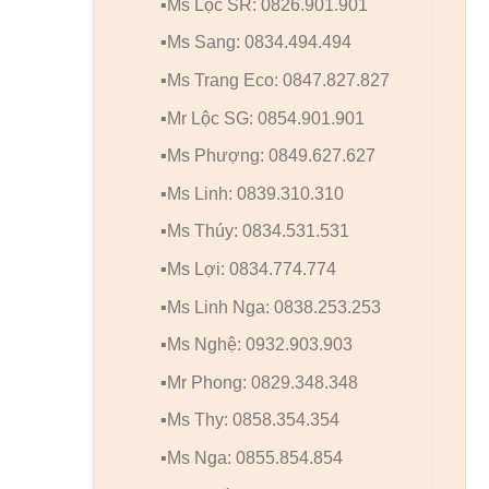
▪️Ms Lộc SR: 0826.901.901
▪️Ms Sang: 0834.494.494
▪️Ms Trang Eco: 0847.827.827
▪️Mr Lộc SG: 0854.901.901
▪️Ms Phượng: 0849.627.627
▪️Ms Linh: 0839.310.310
▪️Ms Thúy: 0834.531.531
▪️Ms Lợi: 0834.774.774
▪️Ms Linh Nga: 0838.253.253
▪️Ms Nghệ: 0932.903.903
▪️Mr Phong: 0829.348.348
▪️Ms Thy: 0858.354.354
▪️Ms Nga: 0855.854.854