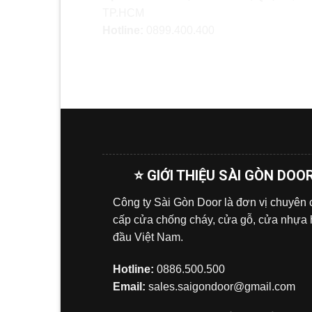
TP.HCM
Hotline:
0899.400.400
⭐ GIỚI THIỆU SÀI GÒN DOO
Công ty Sài Gòn Door là đơn vị chuyên
cấp cửa chống cháy, cửa gỗ, cửa nhựa
đầu Việt Nam.
Hotline:
0886.500.500
Email:
sales.saigondoor@gmail.com