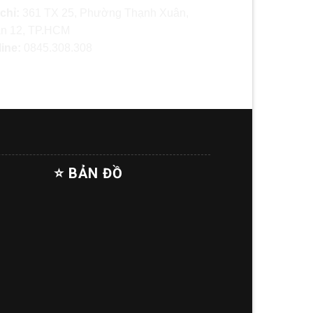
 chỉ:
361 TX 25, Phường Thạnh Xuân,
n 12, TP.HCM
line:
0845.308.308
⭐ BẢN ĐỒ