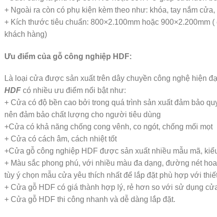
+ Ngoài ra còn có phụ kiện kèm theo như: khóa, tay nắm cửa,
+ Kích thước tiêu chuẩn: 800×2.100mm hoặc 900×2.200mm ( đ
khách hàng)
Ưu điểm của gỗ công nghiệp HDF:
Là loại cửa được sản xuất trên dây chuyền công nghệ hiện đại
HDF
có nhiều ưu điểm nổi bật như:
+ Cửa có độ bền cao bởi trong quá trình sản xuất đảm bảo quy 
nên đảm bảo chất lượng cho người tiêu dùng
+Cửa có khả năng chống cong vênh, co ngót, chống mối mọt
+ Cửa có cách âm, cách nhiệt tốt
+Cửa gỗ công nghiệp HDF được sản xuất nhiều mẫu mã, kiể
+ Màu sắc phong phú, với nhiều màu đa dạng, đường nét hoa v
tùy ý chọn mẫu cửa yêu thích nhất để lắp đặt phù hợp với thiết
+ Cửa gỗ HDF có giá thành hợp lý, rẻ hơn so với sử dụng cửa
+ Cửa gỗ HDF thi công nhanh và dễ dàng lắp đặt.