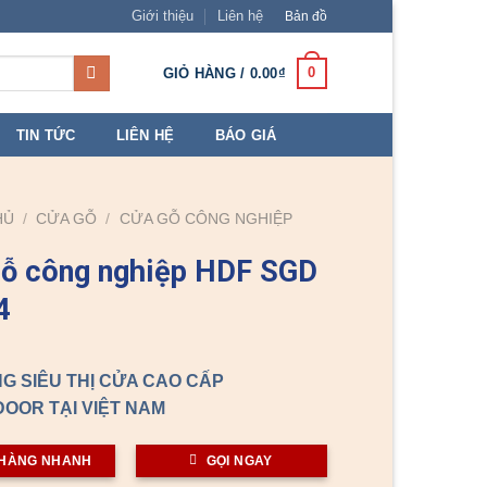
Giới thiệu
Liên hệ
Bản đồ
0
GIỎ HÀNG /
0.00
₫
TIN TỨC
LIÊN HỆ
BÁO GIÁ
HỦ
/
CỬA GỖ
/
CỬA GỖ CÔNG NGHIỆP
ỗ công nghiệp HDF SGD
4
G SIÊU THỊ CỬA CAO CẤP
OOR TẠI VIỆT NAM
HÀNG NHANH
GỌI NGAY