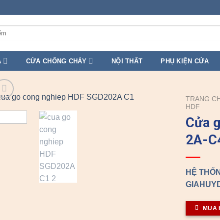
A
CỬA CHỐNG CHÁY
NỘI THẤT
PHỤ KIỆN CỬA
TRANG C
HDF
Cửa g
2A-C
HỆ THỐN
GIAHUYD
MUA 