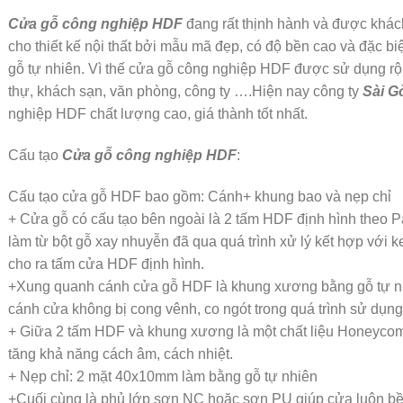
Cửa gỗ công nghiệp HDF
đang rất thịnh hành và được khác
cho thiết kế nội thất bởi mẫu mã đẹp, có độ bền cao và đặc bi
gỗ tự nhiên. Vì thế cửa gỗ công nghiệp HDF được sử dụng rộng
thự, khách sạn, văn phòng, công ty ….Hiện nay công ty
Sài G
nghiệp HDF chất lượng cao, giá thành tốt nhất.
Cấu tạo
Cửa gỗ công nghiệp HDF
:
Cấu tạo cửa gỗ HDF bao gồm: Cánh+ khung bao và nẹp chỉ
+ Cửa gỗ có cấu tạo bên ngoài là 2 tấm HDF định hình theo 
làm từ bột gỗ xay nhuyễn đã qua quá trình xử lý kết hợp với k
cho ra tấm cửa HDF định hình.
+Xung quanh cánh cửa gỗ HDF là khung xương bằng gỗ tự nhi
cánh cửa không bị cong vênh, co ngót trong quá trình sử dụng
+ Giữa 2 tấm HDF và khung xương là một chất liệu Honeyco
tăng khả năng cách âm, cách nhiệt.
+ Nẹp chỉ: 2 mặt 40x10mm làm bằng gỗ tự nhiên
+Cuối cùng là phủ lớp sơn NC hoặc sơn PU giúp cửa luôn bề