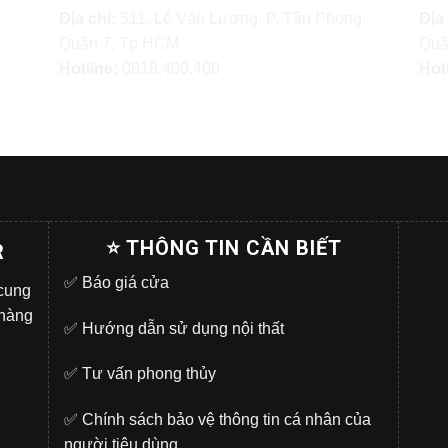
Địa chỉ:
511, Lê Văn Lương, P. Tân Phong,
Địa
Quận 7, Tp.HCM
Quậ
Hotline:
0818.400.400
Hot
⭐ THÔNG TIN CẦN BIẾT
R
✅
Báo giá cửa
 cung
 hàng
✅
Hướng dẫn sử dụng nội thất
✅
Tư vấn phong thủy
✅
Chính sách bảo vệ thông tin cá nhân của
người tiêu dùng