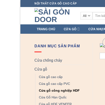
Skip
NỘI THẤT CỬA GỖ CAO CẤP
to
Tìm
content
kiếm:
TRANG CHỦ
CỬA GỖ
CỬA NHỰ
DANH MỤC SẢN PHẨM
Cửa chống cháy
Cửa gỗ
Cửa gỗ cao cấp
Cửa gỗ cao cấp PVC
Cửa gỗ công nghiệp HDF
Cửa Gỗ Hàn Quốc
Cửa gỗ HDF VENEER