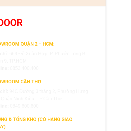
DOOR
OWROOM QUẬN 2 – HCM:
 chỉ:
669 Đỗ Xuân Hợp, P. Phước Long B,
n 9, TP.HCM
line:
0853.400.400
OWROOM CẦN THƠ:
 chỉ:
94C Đường 3 tháng 2, Phường Hưng
, Quận Ninh Kiều, TP.Cần Thơ
line:
0849.600.600
NG & TỔNG KHO (CÓ HÀNG GIAO
Y):