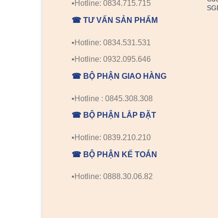
▪️Hotline: 0834.715.715
SG
☎ TƯ VẤN SẢN PHẨM
▪️Hotline: 0834.531.531
▪️Hotline: 0932.095.646
☎ BỘ PHẬN GIAO HÀNG
▪️Hotline : 0845.308.308
☎ BỘ PHẬN LẮP ĐẶT
▪️Hotline: 0839.210.210
☎ BỘ PHẬN KẾ TOÁN
▪️Hotline: 0888.30.06.82