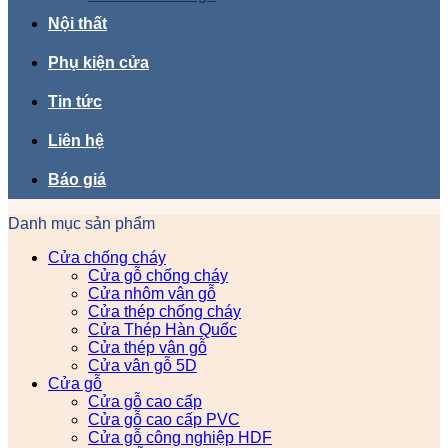
Nội thất
Phụ kiện cửa
Tin tức
Liên hệ
Báo giá
Danh mục sản phẩm
Cửa chống cháy
Cửa gỗ chống cháy
Cửa nhôm vân gỗ
Cửa thép chống cháy
Cửa Thép Hàn Quốc
Cửa thép vân gỗ
Cửa vân gỗ 5D
Cửa gỗ
Cửa gỗ cao cấp
Cửa gỗ cao cấp PVC
Cửa gỗ công nghiệp HDF