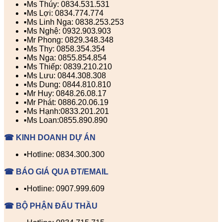
▪️Ms Thúy: 0834.531.531
▪️Ms Lợi: 0834.774.774
▪️Ms Linh Nga: 0838.253.253
▪️Ms Nghệ: 0932.903.903
▪️Mr Phong: 0829.348.348
▪️Ms Thy: 0858.354.354
▪️Ms Nga: 0855.854.854
▪️Ms Thiếp: 0839.210.210
▪️Ms Lưu: 0844.308.308
▪️Ms Dung: 0844.810.810
▪️Mr Huy: 0848.26.08.17
▪️Mr Phát: 0886.20.06.19
▪️Ms Hạnh:0833.201.201
▪️Ms Loan:0855.890.890
☎ KINH DOANH DỰ ÁN
▪️Hotline: 0834.300.300
☎ BÁO GIÁ QUA ĐT/EMAIL
▪️Hotline: 0907.999.609
☎ BỘ PHẬN ĐẤU THẦU