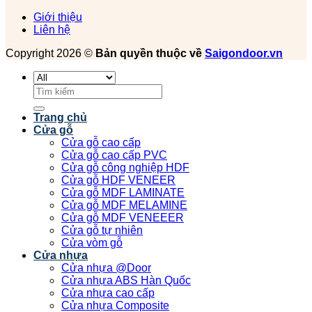
Giới thiệu
Liên hệ
Copyright 2026 ©
Bản quyền thuộc về
Saigondoor.vn
Tìm
kiếm:
Trang chủ
Cửa gỗ
Cửa gỗ cao cấp
Cửa gỗ cao cấp PVC
Cửa gỗ công nghiệp HDF
Cửa gỗ HDF VENEER
Cửa gỗ MDF LAMINATE
Cửa gỗ MDF MELAMINE
Cửa gỗ MDF VENEEER
Cửa gỗ tự nhiên
Cửa vòm gỗ
Cửa nhựa
Cửa nhựa @Door
Cửa nhựa ABS Hàn Quốc
Cửa nhựa cao cấp
Cửa nhựa Composite