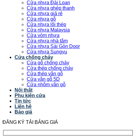
Cửa nhựa Đài Loan
Cửa nhựa ghép thanh
Cửa nhựa giá rẻ
Cửa nhựa gỗ
Cửa nhựa lõi thép
Cửa nhựa Malaysia
Cửa vòm nhựa
Cửa nhựa nhà tắm
Cửa nhựa Sài Gòn Door
Cửa nhựa Sungyu
Cửa chống cháy
Cửa gỗ chống cháy
Cửa thép chống cháy
Cửa thép vân gỗ
Cửa vân gỗ 5D
Cửa nhôm vân gỗ
Nội thất
Phụ kiện cửa
Tin tức
Liên hệ
Báo giá
ĐĂNG KÝ TẢI BẢNG GIÁ