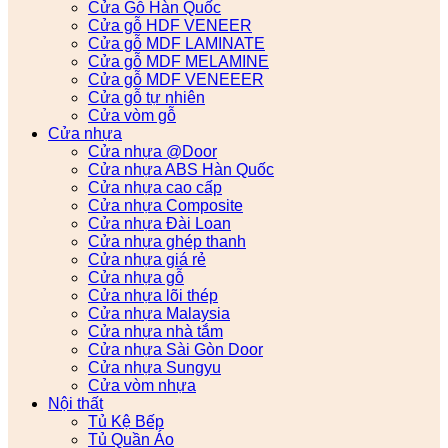
Cửa Gỗ Hàn Quốc
Cửa gỗ HDF VENEER
Cửa gỗ MDF LAMINATE
Cửa gỗ MDF MELAMINE
Cửa gỗ MDF VENEEER
Cửa gỗ tự nhiên
Cửa vòm gỗ
Cửa nhựa
Cửa nhựa @Door
Cửa nhựa ABS Hàn Quốc
Cửa nhựa cao cấp
Cửa nhựa Composite
Cửa nhựa Đài Loan
Cửa nhựa ghép thanh
Cửa nhựa giá rẻ
Cửa nhựa gỗ
Cửa nhựa lõi thép
Cửa nhựa Malaysia
Cửa nhựa nhà tắm
Cửa nhựa Sài Gòn Door
Cửa nhựa Sungyu
Cửa vòm nhựa
Nội thất
Tủ Kệ Bếp
Tủ Quần Áo