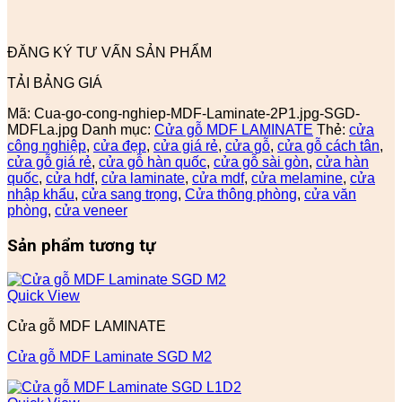
ĐĂNG KÝ TƯ VẤN SẢN PHẨM
TẢI BẢNG GIÁ
Mã:
Cua-go-cong-nghiep-MDF-Laminate-2P1.jpg-SGD-
MDFLa.jpg
Danh mục:
Cửa gỗ MDF LAMINATE
Thẻ:
cửa
công nghiệp
,
cửa đẹp
,
cửa giá rẻ
,
cửa gỗ
,
cửa gỗ cách tân
,
cửa gỗ giá rẻ
,
cửa gỗ hàn quốc
,
cửa gỗ sài gòn
,
cửa hàn
quốc
,
cửa hdf
,
cửa laminate
,
cửa mdf
,
cửa melamine
,
cửa
nhập khẩu
,
cửa sang trọng
,
Cửa thông phòng
,
cửa văn
phòng
,
cửa veneer
Sản phẩm tương tự
Quick View
Cửa gỗ MDF LAMINATE
Cửa gỗ MDF Laminate SGD M2