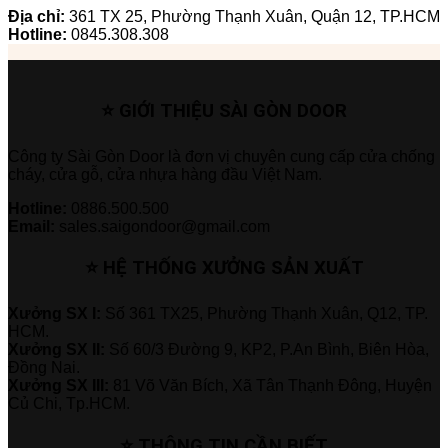
Địa chỉ:
361 TX 25, Phường Thạnh Xuân, Quận 12, TP.HCM
Hotline:
0845.308.308
⭐ GIỚI THIỆU SÀI GÒN DOOR
Công ty Sài Gòn Door là đơn vị chuyên cung cấp cửa chống
cháy, cửa gỗ, cửa nhựa hàng đầu Việt Nam.
Hotline:
0886.500.500
Email:
sales.saigondoor@gmail.com
⭐ HỆ THỐNG XƯỞNG SẢN XUẤT
Xưởng SX I:
Số 361 TX25, Phường Thạnh Xuân, Q12, TP.
HCM.
Xưởng SX II:
Số 60/3 Đường 9, KP2, P.An Bình, Biên Hòa,
Đồng Nai.
Xưởng SX III:
81 Võ Văn Bích, Xã Tân Thạnh Đông, Huyện
Củ Chi, Tp.HCM.
⭐ THÔNG TIN CẦN BIẾT