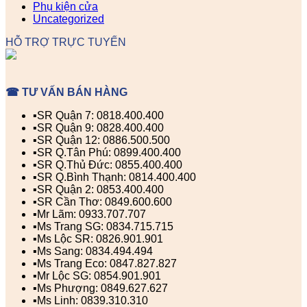
Phụ kiện cửa
Uncategorized
HỖ TRỢ TRỰC TUYẾN
☎ TƯ VẤN BÁN HÀNG
▪️SR Quận 7: 0818.400.400
▪️SR Quận 9: 0828.400.400
▪️SR Quận 12: 0886.500.500
▪️SR Q.Tân Phú: 0899.400.400
▪️SR Q.Thủ Đức: 0855.400.400
▪️SR Q.Bình Thạnh: 0814.400.400
▪️SR Quận 2: 0853.400.400
▪️SR Cần Thơ: 0849.600.600
▪️Mr Lãm: 0933.707.707
▪️Ms Trang SG: 0834.715.715
▪️Ms Lộc SR: 0826.901.901
▪️Ms Sang: 0834.494.494
▪️Ms Trang Eco: 0847.827.827
▪️Mr Lộc SG: 0854.901.901
▪️Ms Phượng: 0849.627.627
▪️Ms Linh: 0839.310.310