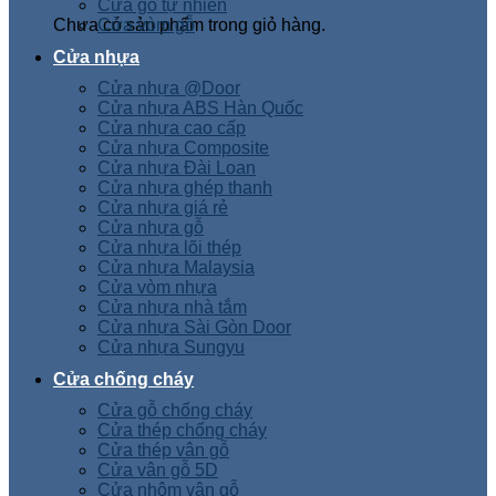
Cửa gỗ tự nhiên
Chưa có sản phẩm trong giỏ hàng.
Cửa vòm gỗ
Cửa nhựa
Cửa nhựa @Door
Cửa nhựa ABS Hàn Quốc
Cửa nhựa cao cấp
Cửa nhựa Composite
Cửa nhựa Đài Loan
Cửa nhựa ghép thanh
Cửa nhựa giá rẻ
Cửa nhựa gỗ
Cửa nhựa lõi thép
Cửa nhựa Malaysia
Cửa vòm nhựa
Cửa nhựa nhà tắm
Cửa nhựa Sài Gòn Door
Cửa nhựa Sungyu
Cửa chống cháy
Cửa gỗ chống cháy
Cửa thép chống cháy
Cửa thép vân gỗ
Cửa vân gỗ 5D
Cửa nhôm vân gỗ