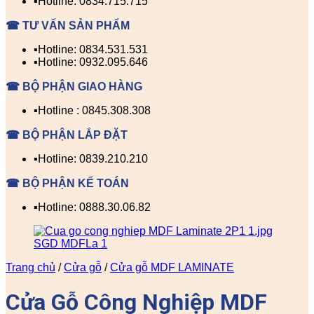
▪️Hotline: 0834.715.715
☎ TƯ VẤN SẢN PHẨM
▪️Hotline: 0834.531.531
▪️Hotline: 0932.095.646
☎ BỘ PHẬN GIAO HÀNG
▪️Hotline : 0845.308.308
☎ BỘ PHẬN LẮP ĐẶT
▪️Hotline: 0839.210.210
☎ BỘ PHẬN KẾ TOÁN
▪️Hotline: 0888.30.06.82
Trang chủ
/
Cửa gỗ
/
Cửa gỗ MDF LAMINATE
Cửa Gỗ Công Nghiệp MDF