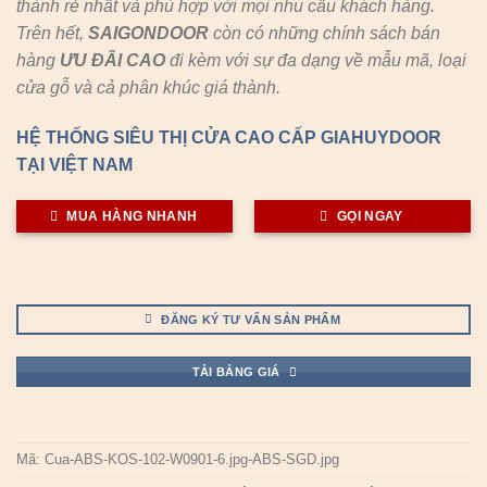
thành rẻ nhất và phù hợp với mọi nhu cầu khách hàng.
Trên hết,
SAIGONDOOR
còn có những chính sách bán
hàng
ƯU ĐÃI
CAO
đi kèm với sự đa dạng về mẫu mã, loại
cửa gỗ và cả phân khúc giá thành.
HỆ THỐNG SIÊU THỊ CỬA CAO CẤP GIAHUYDOOR
TẠI VIỆT NAM
MUA HÀNG NHANH
GỌI NGAY
ĐĂNG KÝ TƯ VẤN SẢN PHẨM
TẢI BẢNG GIÁ
Mã:
Cua-ABS-KOS-102-W0901-6.jpg-ABS-SGD.jpg