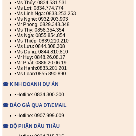
▪️Ms Thúy: 0834.531.531
▪️Ms Lợi: 0834.774.774
▪️Ms Linh Nga: 0838.253.253
▪️Ms Nghệ: 0932.903.903
▪️Mr Phong: 0829.348.348
▪️Ms Thy: 0858.354.354
▪️Ms Nga: 0855.854.854
▪️Ms Thiếp: 0839.210.210
▪️Ms Lưu: 0844.308.308
▪️Ms Dung: 0844.810.810
▪️Mr Huy: 0848.26.08.17
▪️Mr Phát: 0886.20.06.19
▪️Ms Hạnh:0833.201.201
▪️Ms Loan:0855.890.890
☎ KINH DOANH DỰ ÁN
▪️Hotline: 0834.300.300
☎ BÁO GIÁ QUA ĐT/EMAIL
▪️Hotline: 0907.999.609
☎ BỘ PHẬN ĐẤU THẦU