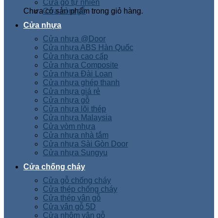
Cửa gỗ tự nhiên
Chưa có sản phẩm trong giỏ hàng.
Cửa vòm gỗ
Cửa nhựa
Cửa nhựa @Door
Cửa nhựa ABS Hàn Quốc
Cửa nhựa cao cấp
Cửa nhựa Composite
Cửa nhựa Đài Loan
Cửa nhựa ghép thanh
Cửa nhựa giá rẻ
Cửa nhựa gỗ
Cửa nhựa lõi thép
Cửa nhựa Malaysia
Cửa vòm nhựa
Cửa nhựa nhà tắm
Cửa nhựa Sài Gòn Door
Cửa nhựa Sungyu
Cửa chống cháy
Cửa gỗ chống cháy
Cửa thép chống cháy
Cửa thép vân gỗ
Cửa vân gỗ 5D
Cửa nhôm vân gỗ