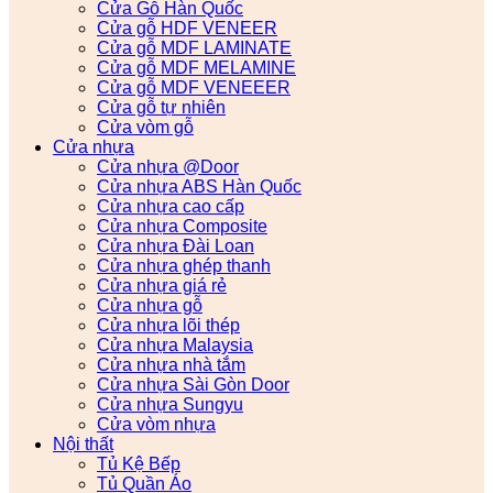
Cửa Gỗ Hàn Quốc
Cửa gỗ HDF VENEER
Cửa gỗ MDF LAMINATE
Cửa gỗ MDF MELAMINE
Cửa gỗ MDF VENEEER
Cửa gỗ tự nhiên
Cửa vòm gỗ
Cửa nhựa
Cửa nhựa @Door
Cửa nhựa ABS Hàn Quốc
Cửa nhựa cao cấp
Cửa nhựa Composite
Cửa nhựa Đài Loan
Cửa nhựa ghép thanh
Cửa nhựa giá rẻ
Cửa nhựa gỗ
Cửa nhựa lõi thép
Cửa nhựa Malaysia
Cửa nhựa nhà tắm
Cửa nhựa Sài Gòn Door
Cửa nhựa Sungyu
Cửa vòm nhựa
Nội thất
Tủ Kệ Bếp
Tủ Quần Áo