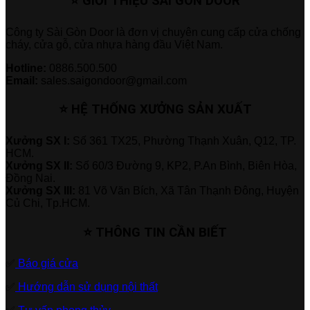
⭐ GIỚI THIỆU SÀI GÒN DOOR
Công ty Sài Gòn Door là đơn vị chuyên cung cấp cửa chống
cháy, cửa gỗ, cửa nhựa hàng đầu Việt Nam.
Hotline:
0886.500.500
Email:
sales.saigondoor@gmail.com
⭐ HỆ THỐNG XƯỞNG SẢN XUẤT
Xưởng SX I:
Số 361 TX25, Phường Thạnh Xuân, Q12, TP.
HCM.
Xưởng SX II:
Số 60/3 Đường 9, KP2, P.An Bình, Biên Hòa,
Đồng Nai.
Xưởng SX III:
81 Võ Văn Bích, Xã Tân Thạnh Đông, Huyện
Củ Chi, Tp.HCM.
⭐ THÔNG TIN CẦN BIẾT
✅
Báo giá cửa
✅
Hướng dẫn sử dụng nội thất