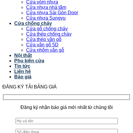
Cửa vòm nhựa
Cửa nhựa nhà tắm
Cửa nhựa Sài Gòn Door
Cửa nhựa Sungyu
Cửa chống cháy
Cửa gỗ chống cháy
Cửa thép chống cháy
Cửa thép vân gỗ
Cửa vân gỗ 5D
Cửa nhôm vân gỗ
Nội thất
Phụ kiện cửa
Tin tức
Liên hệ
Báo giá
ĐĂNG KÝ TẢI BẢNG GIÁ
Đăng ký nhận báo giá mới nhất từ chúng tôi