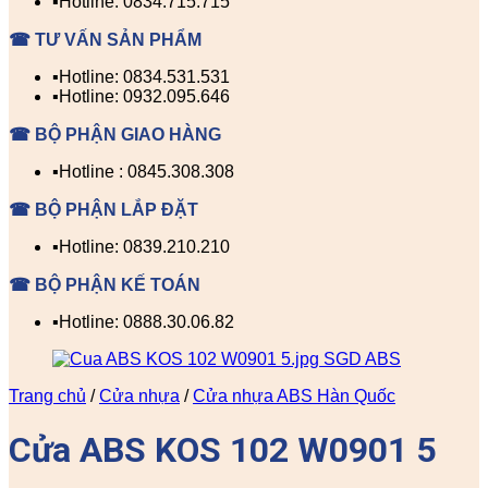
▪️Hotline: 0834.715.715
☎ TƯ VẤN SẢN PHẨM
▪️Hotline: 0834.531.531
▪️Hotline: 0932.095.646
☎ BỘ PHẬN GIAO HÀNG
▪️Hotline : 0845.308.308
☎ BỘ PHẬN LẮP ĐẶT
▪️Hotline: 0839.210.210
☎ BỘ PHẬN KẾ TOÁN
▪️Hotline: 0888.30.06.82
Trang chủ
/
Cửa nhựa
/
Cửa nhựa ABS Hàn Quốc
Cửa ABS KOS 102 W0901 5