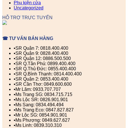
Phụ kiện cửa
Uncategorized
HỖ TRỢ TRỰC TUYẾN
☎ TƯ VẤN BÁN HÀNG
▪️SR Quận 7: 0818.400.400
▪️SR Quận 9: 0828.400.400
▪️SR Quận 12: 0886.500.500
▪️SR Q.Tân Phú: 0899.400.400
▪️SR Q.Thủ Đức: 0855.400.400
▪️SR Q.Bình Thạnh: 0814.400.400
▪️SR Quận 2: 0853.400.400
▪️SR Cần Thơ: 0849.600.600
▪️Mr Lãm: 0933.707.707
▪️Ms Trang SG: 0834.715.715
▪️Ms Lộc SR: 0826.901.901
▪️Ms Sang: 0834.494.494
▪️Ms Trang Eco: 0847.827.827
▪️Mr Lộc SG: 0854.901.901
▪️Ms Phượng: 0849.627.627
▪️Ms Linh: 0839.310.310