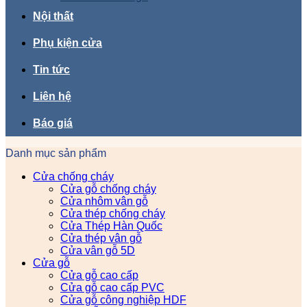
Nội thất
Phụ kiện cửa
Tin tức
Liên hệ
Báo giá
Danh mục sản phẩm
Cửa chống cháy
Cửa gỗ chống cháy
Cửa nhôm vân gỗ
Cửa thép chống cháy
Cửa Thép Hàn Quốc
Cửa thép vân gỗ
Cửa vân gỗ 5D
Cửa gỗ
Cửa gỗ cao cấp
Cửa gỗ cao cấp PVC
Cửa gỗ công nghiệp HDF