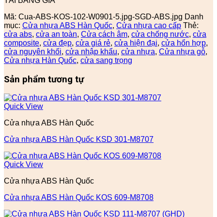
TẢI BẢNG GIÁ
Mã:
Cua-ABS-KOS-102-W0901-5.jpg-SGD-ABS.jpg
Danh
mục:
Cửa nhựa ABS Hàn Quốc
,
Cửa nhựa cao cấp
Thẻ:
cửa abs
,
cửa an toàn
,
Cửa cách âm
,
cửa chống nước
,
cửa
composite
,
cửa đẹp
,
cửa giá rẻ
,
cửa hiện đại
,
cửa hổn hợp
,
cửa nguyên khối
,
cửa nhập khẩu
,
cửa nhựa
,
Cửa nhựa gỗ
,
Cửa nhựa Hàn Quốc
,
cửa sang trọng
Sản phẩm tương tự
Quick View
Cửa nhựa ABS Hàn Quốc
Cửa nhựa ABS Hàn Quốc KSD 301-M8707
Quick View
Cửa nhựa ABS Hàn Quốc
Cửa nhựa ABS Hàn Quốc KOS 609-M8708