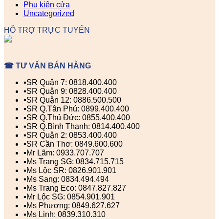
Phụ kiện cửa
Uncategorized
HỖ TRỢ TRỰC TUYẾN
☎ TƯ VẤN BÁN HÀNG
▪️SR Quận 7: 0818.400.400
▪️SR Quận 9: 0828.400.400
▪️SR Quận 12: 0886.500.500
▪️SR Q.Tân Phú: 0899.400.400
▪️SR Q.Thủ Đức: 0855.400.400
▪️SR Q.Bình Thạnh: 0814.400.400
▪️SR Quận 2: 0853.400.400
▪️SR Cần Thơ: 0849.600.600
▪️Mr Lãm: 0933.707.707
▪️Ms Trang SG: 0834.715.715
▪️Ms Lộc SR: 0826.901.901
▪️Ms Sang: 0834.494.494
▪️Ms Trang Eco: 0847.827.827
▪️Mr Lộc SG: 0854.901.901
▪️Ms Phượng: 0849.627.627
▪️Ms Linh: 0839.310.310