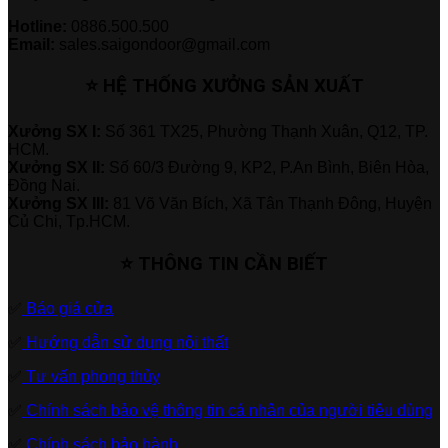
Hotline:
0886.500.500
Email:
sales.saigondoor@gmail.com
⭐ HỆ THỐNG XƯỞNG SẢN XUẤT
Xưởng SX I:
Số 361 TX25, Phường Thạnh Xuân, Q12, TP.
HCM.
Xưởng SX II:
Số 60/3 Đường 9, KP2, P.An Bình, Biên Hòa,
Đồng Nai.
Xưởng SX III:
81 Võ Văn Bích, Xã Tân Thạnh Đông, Huyện
Củ Chi, Tp.HCM.
⭐ THÔNG TIN CẦN BIẾT
✅
Báo giá cửa
✅
Hướng dẫn sử dụng nội thất
✅
Tư vấn phong thủy
✅
Chính sách bảo vệ thông tin cá nhân của người tiêu dùng
✅
Chính sách bảo hành