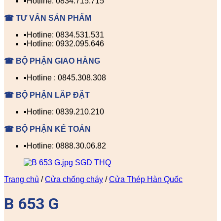
▪️Hotline: 0834.715.715
☎ TƯ VẤN SẢN PHẨM
▪️Hotline: 0834.531.531
▪️Hotline: 0932.095.646
☎ BỘ PHẬN GIAO HÀNG
▪️Hotline : 0845.308.308
☎ BỘ PHẬN LẮP ĐẶT
▪️Hotline: 0839.210.210
☎ BỘ PHẬN KẾ TOÁN
▪️Hotline: 0888.30.06.82
Trang chủ
/
Cửa chống cháy
/
Cửa Thép Hàn Quốc
B 653 G