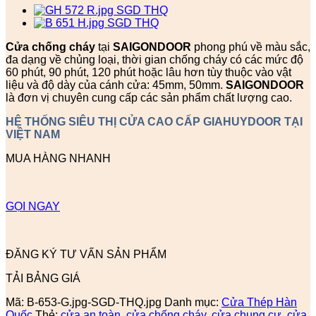
Cửa chống cháy
tại
SAIGONDOOR
phong phú về màu sắc,
đa dạng về chủng loại, thời gian chống cháy có các mức độ
60 phút, 90 phút, 120 phút hoặc lâu hơn tùy thuộc vào vật
liệu và độ dày của cánh cửa: 45mm, 50mm.
SAIGONDOOR
là đơn vị chuyên cung cấp các sản phẩm chất lượng cao.
HỆ THỐNG SIÊU THỊ CỬA CAO CẤP GIAHUYDOOR TẠI
VIỆT NAM
MUA HÀNG NHANH
GỌI NGAY
ĐĂNG KÝ TƯ VẤN SẢN PHẨM
TẢI BẢNG GIÁ
Mã:
B-653-G.jpg-SGD-THQ.jpg
Danh mục:
Cửa Thép Hàn
Quốc
Thẻ:
cửa an toàn
,
cửa chống cháy
,
cửa chung cư
,
cửa