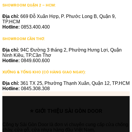
SHOWROOM QUẬN 2 – HCM:
Địa chỉ:
669 Đỗ Xuân Hợp, P. Phước Long B, Quận 9,
TP.HCM
Hotline:
0853.400.400
SHOWROOM CẦN THƠ:
Địa chỉ:
94C Đường 3 tháng 2, Phường Hưng Lợi, Quận
Ninh Kiều, TP.Cần Thơ
Hotline:
0849.600.600
XƯỞNG & TỔNG KHO (CÓ HÀNG GIAO NGAY):
Địa chỉ:
361 TX 25, Phường Thạnh Xuân, Quận 12, TP.HCM
Hotline:
0845.308.308
⭐ GIỚI THIỆU SÀI GÒN DOOR
Công ty Sài Gòn Door là đơn vị chuyên cung cấp cửa chống
cháy, cửa gỗ, cửa nhựa hàng đầu Việt Nam.