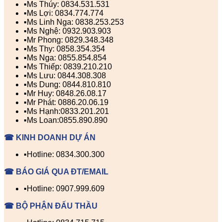
▪️Ms Thúy: 0834.531.531
▪️Ms Lợi: 0834.774.774
▪️Ms Linh Nga: 0838.253.253
▪️Ms Nghệ: 0932.903.903
▪️Mr Phong: 0829.348.348
▪️Ms Thy: 0858.354.354
▪️Ms Nga: 0855.854.854
▪️Ms Thiếp: 0839.210.210
▪️Ms Lưu: 0844.308.308
▪️Ms Dung: 0844.810.810
▪️Mr Huy: 0848.26.08.17
▪️Mr Phát: 0886.20.06.19
▪️Ms Hạnh:0833.201.201
▪️Ms Loan:0855.890.890
☎ KINH DOANH DỰ ÁN
▪️Hotline: 0834.300.300
☎ BÁO GIÁ QUA ĐT/EMAIL
▪️Hotline: 0907.999.609
☎ BỘ PHẬN ĐẤU THẦU