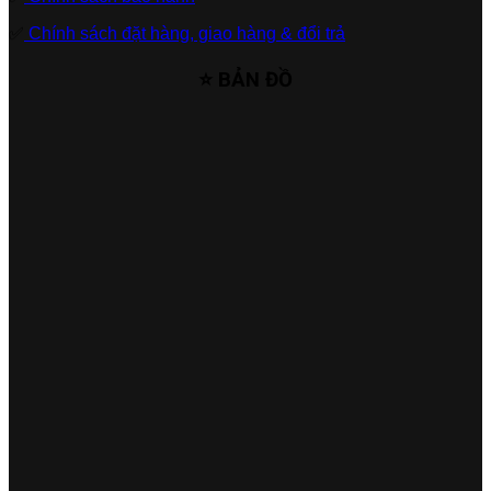
✅
Chính sách đặt hàng, giao hàng & đổi trả
⭐ BẢN ĐỒ