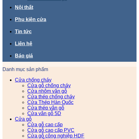
Nội thất
Phụ kiện cửa
Tin tức
Liên hệ
Báo giá
Danh mục sản phẩm
Cửa chống cháy
Cửa gỗ chống cháy
Cửa nhôm vân gỗ
Cửa thép chống cháy
Cửa Thép Hàn Quốc
Cửa thép vân gỗ
Cửa vân gỗ 5D
Cửa gỗ
Cửa gỗ cao cấp
Cửa gỗ cao cấp PVC
Cửa gỗ công nghiệp HDF