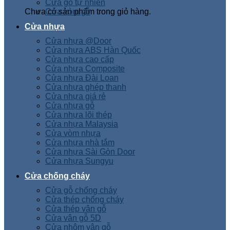
Cửa gỗ tự nhiên
Chưa có sản phẩm trong giỏ hàng.
Cửa vòm gỗ
Cửa nhựa
Cửa nhựa @Door
Cửa nhựa ABS Hàn Quốc
Cửa nhựa cao cấp
Cửa nhựa Composite
Cửa nhựa Đài Loan
Cửa nhựa ghép thanh
Cửa nhựa giá rẻ
Cửa nhựa gỗ
Cửa nhựa lõi thép
Cửa nhựa Malaysia
Cửa vòm nhựa
Cửa nhựa nhà tắm
Cửa nhựa Sài Gòn Door
Cửa nhựa Sungyu
Cửa chống cháy
Cửa gỗ chống cháy
Cửa thép chống cháy
Cửa thép vân gỗ
Cửa vân gỗ 5D
Cửa nhôm vân gỗ