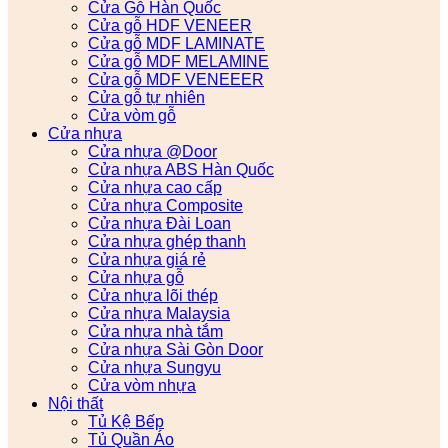
Cửa Gỗ Hàn Quốc
Cửa gỗ HDF VENEER
Cửa gỗ MDF LAMINATE
Cửa gỗ MDF MELAMINE
Cửa gỗ MDF VENEEER
Cửa gỗ tự nhiên
Cửa vòm gỗ
Cửa nhựa
Cửa nhựa @Door
Cửa nhựa ABS Hàn Quốc
Cửa nhựa cao cấp
Cửa nhựa Composite
Cửa nhựa Đài Loan
Cửa nhựa ghép thanh
Cửa nhựa giá rẻ
Cửa nhựa gỗ
Cửa nhựa lõi thép
Cửa nhựa Malaysia
Cửa nhựa nhà tắm
Cửa nhựa Sài Gòn Door
Cửa nhựa Sungyu
Cửa vòm nhựa
Nội thất
Tủ Kệ Bếp
Tủ Quần Áo