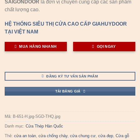
SAIGONDOOR
là đơn vị chuyên cung cấp các sản phẩm
chất lượng cao.
HỆ THỐNG SIÊU THỊ CỬA CAO CẤP GIAHUYDOOR
TẠI VIỆT NAM
MUA HÀNG NHANH
GỌI NGAY
ĐĂNG KÝ TƯ VẤN SẢN PHẨM
TẢI BẢNG GIÁ
Mã:
B-651-H.jpg-SGD-THQ.jpg
Danh mục:
Cửa Thép Hàn Quốc
Thẻ:
cửa an toàn
,
cửa chống cháy
,
cửa chung cư
,
cửa đẹp
,
Cửa gỗ