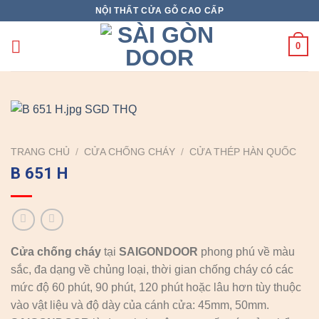
Skip
NỘI THẤT CỬA GỖ CAO CẤP
to
content
0
TRANG CHỦ
/
CỬA CHỐNG CHÁY
/
CỬA THÉP HÀN QUỐC
B 651 H
Cửa chống cháy
tại
SAIGONDOOR
phong phú về màu
sắc, đa dạng về chủng loại, thời gian chống cháy có các
mức độ 60 phút, 90 phút, 120 phút hoặc lâu hơn tùy thuộc
vào vật liệu và độ dày của cánh cửa: 45mm, 50mm.