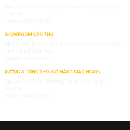
Địa chỉ:
669 Đỗ Xuân Hợp, P. Phước Long B, Quận 9,
TP.HCM
Hotline:
0853.400.400
SHOWROOM CẦN THƠ:
Địa chỉ:
94C Đường 3 tháng 2, Phường Hưng Lợi, Quận
Ninh Kiều, TP.Cần Thơ
Hotline:
0849.600.600
XƯỞNG & TỔNG KHO (CÓ HÀNG GIAO NGAY):
Địa chỉ:
361 TX 25, Phường Thạnh Xuân, Quận 12,
TP.HCM
Hotline:
0845.308.308