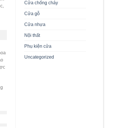
Cửa chống cháy
Công
c,
Nghiệp
Cửa gỗ
Composite
Tân
Uyên
Cửa nhựa
Tỉnh
Bình
Nội thất
Dương
Phụ kiện cửa
hoa
Uncategorized
ao
ược
ng