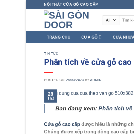
Skip
NỘI THẤT CỬA GỖ CAO CẤP
to
Tìm
content
kiếm:
TRANG CHỦ
CỬA GỖ
CỬA NHỰ
TIN TỨC
Phân tích về cửa gỗ ca
POSTED ON
28/03/2023
BY
ADMIN
28
Th3
Bạn đang xem:
Phân tích v
Cửa gỗ cao cấp
được hiểu là những chi
Chúng được xếp trong dòng cao cấp bởi