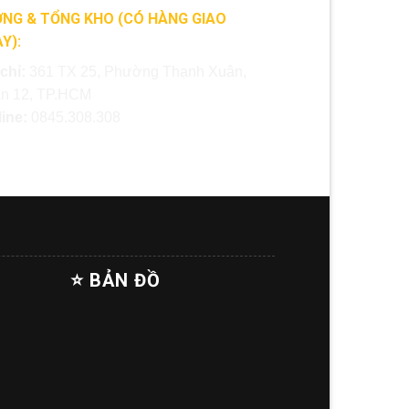
NG & TỔNG KHO (CÓ HÀNG GIAO
Y):
 chỉ:
361 TX 25, Phường Thạnh Xuân,
n 12, TP.HCM
line:
0845.308.308
⭐ BẢN ĐỒ