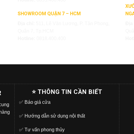
XƯỞ
SHOWROOM QUẬN 7 – HCM
NGA
Địa chỉ:
511, Lê Văn Lương, P. Tân Phong,
Địa
Quận 7, Tp.HCM
Quậ
Hotline:
0818.400.400
Hot
⭐ THÔNG TIN CẦN BIẾT
R
✅
Báo giá cửa
 cung
 hàng
✅
Hướng dẫn sử dụng nội thất
✅
Tư vấn phong thủy