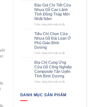
Tích
Loan
Báo Giá Chi Tiết Cửa
Chất
Được
Nhựa Gỗ Cao Lãnh
Lượng
Ưa
Tỉnh Đồng Tháp Mới
Cửa
Chuộng
Nhất Năm
Nhựa
Nhất
Composite
Hiện
ở
Chức năng bình luận bị tắt
Nay
Báo
Giá
Tiêu Chí Chọn Cửa
Chi
Nhựa Gỗ Đài Loan Ở
Tiết
Phú Giáo Bình
Cửa
Dương
Nhựa
với
Gỗ
ở
Chức năng bình luận bị tắt
ợc
Cao
Tiêu
Lãnh
Chí
Địa Chỉ Cung Ứng
Tỉnh
Chọn
Cửa Gỗ Công Nghiệp
Đồng
Cửa
Composite Tân Uyên
Tháp
Nhựa
Tỉnh Bình Dương
Mới
Gỗ
Nhất
Đài
ở
Chức năng bình luận bị tắt
ày
Năm
Loan
Địa
8
Ở
Chỉ
Phú
Cung
DANH MỤC SẢN PHẨM
Giáo
Ứng
Bình
Cửa
rắc
Dương
Gỗ