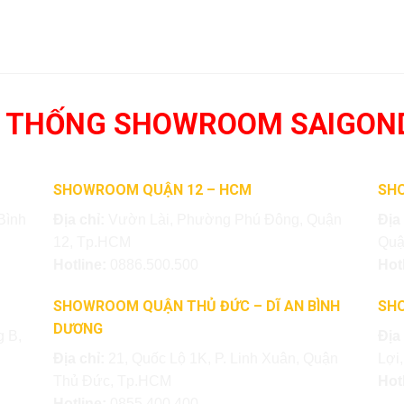
 THỐNG SHOWROOM SAIGON
SHOWROOM QUẬN 12 – HCM
SH
Bình
Địa chỉ:
Vườn Lài, Phường Phú Đông, Quận
Địa
12, Tp.HCM
Quậ
Hotline:
0886.500.500
Hot
SHOWROOM QUẬN THỦ ĐỨC – DĨ AN BÌNH
SH
DƯƠNG
 B,
Địa
Địa chỉ:
21, Quốc Lộ 1K, P. Linh Xuân, Quận
Lợi
Thủ Đức, Tp.HCM
Hot
Hotline:
0855.400.400