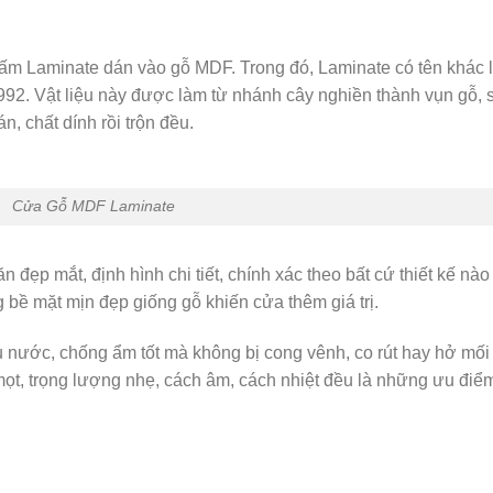
tấm Laminate dán vào gỗ MDF. Trong đó, Laminate có tên khác 
2. Vật liệu này được làm từ nhánh cây nghiền thành vụn gỗ, 
, chất dính rồi trộn đều.
Cửa Gỗ MDF Laminate
đẹp mắt, định hình chi tiết, chính xác theo bất cứ thiết kế nào
 bề mặt mịn đẹp giống gỗ khiến cửa thêm giá trị.
 nước, chống ẩm tốt mà không bị cong vênh, co rút hay hở mối
mọt, trọng lượng nhẹ, cách âm, cách nhiệt đều là những ưu điể