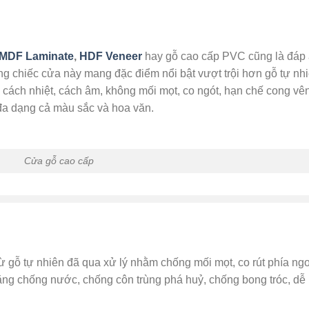
MDF Laminate
,
HDF Veneer
hay gỗ cao cấp PVC cũng là đáp
ng chiếc cửa này mang đặc điểm nổi bật vượt trội hơn gỗ tự nhi
ách nhiệt, cách âm, không mối mọt, co ngót, hạn chế cong vê
đa dạng cả màu sắc và hoa văn.
Cửa gỗ cao cấp
ừ gỗ tự nhiên đã qua xử lý nhằm chống mối mọt, co rút phía ng
g chống nước, chống côn trùng phá huỷ, chống bong tróc, dễ 