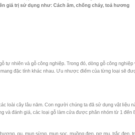
 lên giá trị sử dụng như: Cách âm, chống cháy, toả hương
ỗ tự nhiên và gỗ công nghiệp. Trong đó, dòng gỗ công nghiệp 
a mang đặc tính khác nhau. Ưu nhược điểm của từng loại sẽ đư
các loài cây lâu năm. Con người chúng ta đã sử dụng vật liệu n
g và đánh giá, các loại gỗ làm cửa được phân nhóm từ 1 đến 
g hương, gụ, mun sừng, mun sọc, muồng đen, pơ mu, trắc đen, t