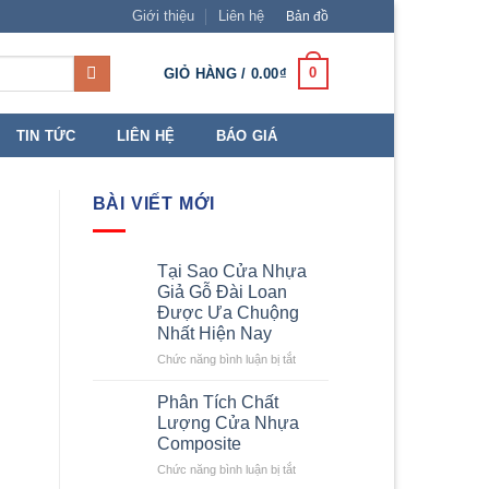
Giới thiệu
Liên hệ
Bản đồ
0
GIỎ HÀNG /
0.00
₫
TIN TỨC
LIÊN HỆ
BÁO GIÁ
BÀI VIẾT MỚI
Tại Sao Cửa Nhựa
Giả Gỗ Đài Loan
Được Ưa Chuộng
Nhất Hiện Nay
ở
Chức năng bình luận bị tắt
Tại
Sao
Phân Tích Chất
Cửa
Lượng Cửa Nhựa
Nhựa
Composite
Giả
ở
Chức năng bình luận bị tắt
Gỗ
Phân
Đài