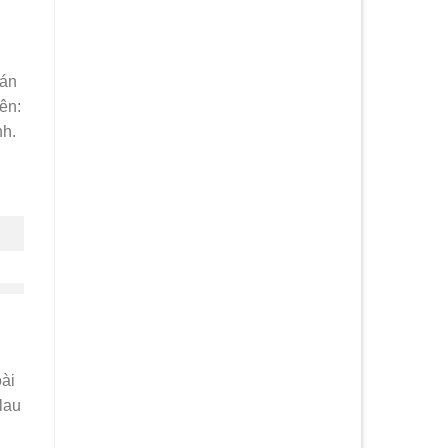
 án
ên:
nh.
oài
lau