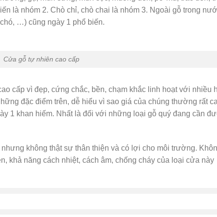
ến là nhóm 2. Chò chỉ, chò chai là nhóm 3. Ngoài gỗ trong nướ
chó, …) cũng ngày 1 phổ biến.
Cửa gỗ tự nhiên cao cấp
ao cấp vì đẹp, cứng chắc, bền, chạm khắc linh hoạt với nhiều 
những đặc điểm trên, dễ hiểu vì sao giá của chúng thường rất c
gày 1 khan hiếm. Nhất là đối với những loại gỗ quý đang cần đ
 nhưng không thật sự thân thiện và có lợi cho môi trường. Khô
n, khả năng cách nhiệt, cách âm, chống cháy của loại cửa này