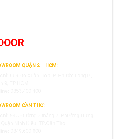
DOOR
OWROOM QUẬN 2 – HCM:
 chỉ:
669 Đỗ Xuân Hợp, P. Phước Long B,
n 9, TP.HCM
line:
0853.400.400
OWROOM CẦN THƠ:
 chỉ:
94C Đường 3 tháng 2, Phường Hưng
, Quận Ninh Kiều, TP.Cần Thơ
line:
0849.600.600