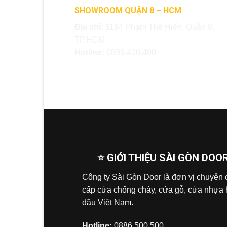
SHOWROOM QUẬN 8 – HCM
Địa chỉ:
1194 Phạm Thế Hiển, Quận 8,
TP.HCM
Hotline:
0899.400.400
⭐ GIỚI THIỆU SÀI GÒN DOO
Công ty Sài Gòn Door là đơn vị chuyên
cấp cửa chống cháy, cửa gỗ, cửa nhựa
đầu Việt Nam.
Hotline:
0886.500.500