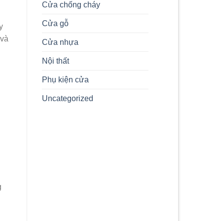
Cửa chống cháy
Công
Nghiệp
Cửa gỗ
Composite
y
Tân
 và
Uyên
Cửa nhựa
Tỉnh
Bình
Nội thất
Dương
Phụ kiện cửa
Uncategorized
g