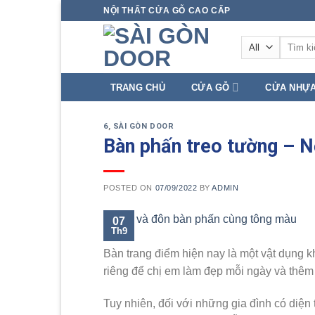
Skip
NỘI THẤT CỬA GỖ CAO CẤP
to
Tìm
content
kiếm:
TRANG CHỦ
CỬA GỖ
CỬA NHỰ
6
,
SÀI GÒN DOOR
Bàn phấn treo tường – N
POSTED ON
07/09/2022
BY
ADMIN
07
Th9
Bàn trang điểm hiện nay là một vật dụng k
riêng để chị em làm đẹp mỗi ngày và thêm t
Tuy nhiên, đối với những gia đình có diện t