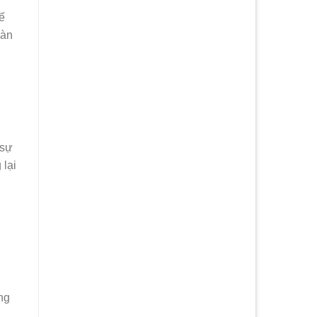
ế
bàn
 sự
 lại
ng