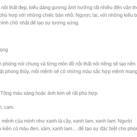
ế nội thất đẹp, kiểu dáng gương ảnh hưởng rất nhiều đến vận th
phù hợp với những chiếc bàn nhỏ. Ngược lại, với những kiểu 
hình chữ nhật để tạo sự tương xứng.
ăn phòng nói chung và từng món đồ nội thất nói riêng sẽ tạo nên
 mặt phong thủy, mỗi mệnh sẽ có những màu sắc hợp mệnh mang
Tông màu sáng hoặc ánh kim sẽ rất phù hợp.
m, cam.
mệnh của mình như xanh lá cây, xanh lam, xanh lam. Người
kiện có màu đen, xám, xanh lam… để tạo sự đặc biệt cho phò