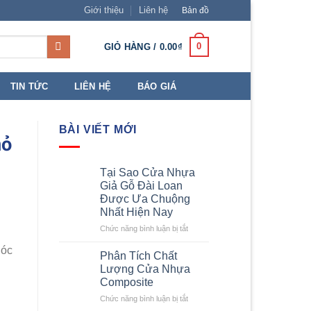
Giới thiệu
Liên hệ
Bản đồ
0
GIỎ HÀNG /
0.00
₫
TIN TỨC
LIÊN HỆ
BÁO GIÁ
BÀI VIẾT MỚI
hỏ
Tại Sao Cửa Nhựa
Giả Gỗ Đài Loan
Được Ưa Chuộng
Nhất Hiện Nay
ở
Chức năng bình luận bị tắt
Tại
góc
Sao
Phân Tích Chất
Cửa
Lượng Cửa Nhựa
Nhựa
Composite
Giả
ở
Chức năng bình luận bị tắt
Gỗ
Phân
Đài