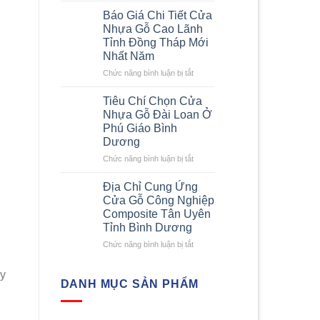
Tích
Loan
Báo Giá Chi Tiết Cửa
Chất
Được
Nhựa Gỗ Cao Lãnh
Lượng
Ưa
Tỉnh Đồng Tháp Mới
Cửa
Chuộng
Nhất Năm
Nhựa
Nhất
Composite
Hiện
ở
Chức năng bình luận bị tắt
Nay
Báo
Giá
Tiêu Chí Chọn Cửa
Chi
Nhựa Gỗ Đài Loan Ở
Tiết
Phú Giáo Bình
Cửa
Dương
Nhựa
Gỗ
ở
Chức năng bình luận bị tắt
Cao
Tiêu
Lãnh
Chí
Địa Chỉ Cung Ứng
Tỉnh
Chọn
Cửa Gỗ Công Nghiệp
Đồng
Cửa
Composite Tân Uyên
Tháp
Nhựa
Tỉnh Bình Dương
Mới
Gỗ
Nhất
Đài
ở
Chức năng bình luận bị tắt
Năm
Loan
Địa
Ở
Chỉ
ay
Phú
Cung
DANH MỤC SẢN PHẨM
Giáo
Ứng
Bình
Cửa
Dương
Gỗ