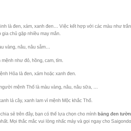
inh là đen, xám, xanh đen… Việc kết hợp với các màu như trắn
p gia chủ gặp nhiều may mắn.
àu vàng, nâu, nâu sẫm…
mệnh như đỏ, hồng, cam, tím.
ệnh Hỏa là đen, xám hoặc xanh đen.
người mệnh Thổ là màu vàng, nâu, nâu sữa, …
nh lá cây, xanh lam vì mệnh Mộc khắc Thổ.
 chia sẻ trên đây, bạn có thể lựa chọn cho mình
bảng đen tườ
 nhất. Mọi thắc mắc vui lòng nhấc máy và gọi ngay cho Saigond