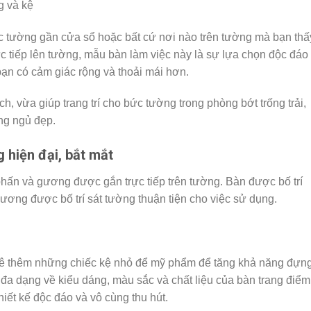
óc tường gần cửa sổ hoặc bất cứ nơi nào trên tường mà bạn thấ
rực tiếp lên tường, mẫu bàn làm việc này là sự lựa chọn độc đáo
ạn có cảm giác rộng và thoải mái hơn.
h, vừa giúp trang trí cho bức tường trong phòng bớt trống trải,
òng ngủ đẹp.
 hiện đại, bắt mắt
ấn và gương được gắn trực tiếp trên tường. Bàn được bố trí
ương được bố trí sát tường thuận tiện cho việc sử dụng.
 kê thêm những chiếc kệ nhỏ để mỹ phẩm để tăng khả năng đựn
ự đa dạng về kiểu dáng, màu sắc và chất liệu của bàn trang điểm
iết kế độc đáo và vô cùng thu hút.