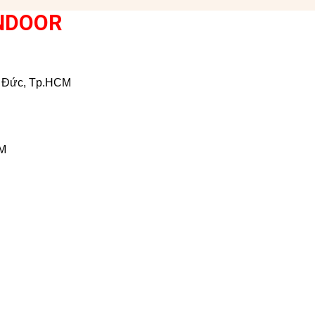
NDOOR
ủ Đức, Tp.HCM
CM