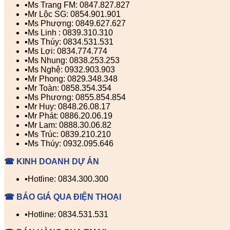
▪️Ms Trang FM: 0847.827.827
▪️Mr Lộc SG: 0854.901.901
▪️Ms Phượng: 0849.627.627
▪️Ms Linh : 0839.310.310
▪️Ms Thúy: 0834.531.531
▪️Ms Lợi: 0834.774.774
▪️Ms Nhung: 0838.253.253
▪️Ms Nghệ: 0932.903.903
▪️Mr Phong: 0829.348.348
▪️Mr Toàn: 0858.354.354
▪️Ms Phương: 0855.854.854
▪️Mr Huy: 0848.26.08.17
▪️Mr Phát: 0886.20.06.19
▪️Mr Lam: 0888.30.06.82
▪️Ms Trúc: 0839.210.210
▪️Ms Thúy: 0932.095.646
☎ KINH DOANH DỰ ÁN
▪️Hotline: 0834.300.300
☎ BÁO GIÁ QUA ĐIỆN THOẠI
▪️Hotline: 0834.531.531