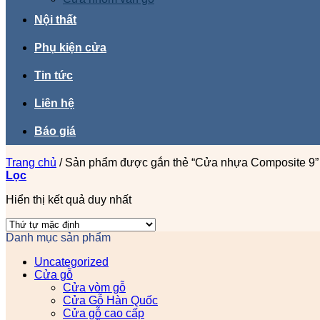
Nội thất
Phụ kiện cửa
Tin tức
Liên hệ
Báo giá
Trang chủ
/
Sản phẩm được gắn thẻ “Cửa nhựa Composite 9”
Lọc
Hiển thị kết quả duy nhất
Danh mục sản phẩm
Uncategorized
Cửa gỗ
Cửa vòm gỗ
Cửa Gỗ Hàn Quốc
Cửa gỗ cao cấp