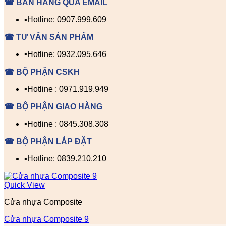
☎ BÁN HÀNG QUA EMAIL
▪️Hotline: 0907.999.609
☎ TƯ VẤN SẢN PHẨM
▪️Hotline: 0932.095.646
☎ BỘ PHẬN CSKH
▪️Hotline : 0971.919.949
☎ BỘ PHẬN GIAO HÀNG
▪️Hotline : 0845.308.308
☎ BỘ PHẬN LẮP ĐẶT
▪️Hotline: 0839.210.210
Quick View
Cửa nhựa Composite
Cửa nhựa Composite 9