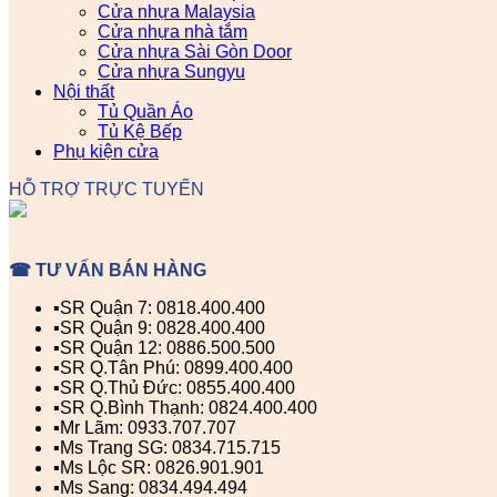
Cửa nhựa Malaysia
Cửa nhựa nhà tắm
Cửa nhựa Sài Gòn Door
Cửa nhựa Sungyu
Nội thất
Tủ Quần Áo
Tủ Kệ Bếp
Phụ kiện cửa
HỖ TRỢ TRỰC TUYẾN
☎ TƯ VẤN BÁN HÀNG
▪️SR Quận 7: 0818.400.400
▪️SR Quận 9: 0828.400.400
▪️SR Quận 12: 0886.500.500
▪️SR Q.Tân Phú: 0899.400.400
▪️SR Q.Thủ Đức: 0855.400.400
▪️SR Q.Bình Thạnh: 0824.400.400
▪️Mr Lãm: 0933.707.707
▪️Ms Trang SG: 0834.715.715
▪️Ms Lộc SR: 0826.901.901
▪️Ms Sang: 0834.494.494