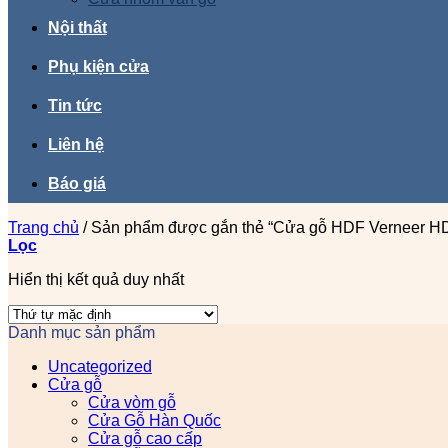
Nội thất
Phụ kiện cửa
Tin tức
Liên hệ
Báo giá
Trang chủ
/
Sản phẩm được gắn thẻ “Cửa gỗ HDF Verneer H
Lọc
Hiển thị kết quả duy nhất
Danh mục sản phẩm
Uncategorized
Cửa gỗ
Cửa vòm gỗ
Cửa Gỗ Hàn Quốc
Cửa gỗ cao cấp