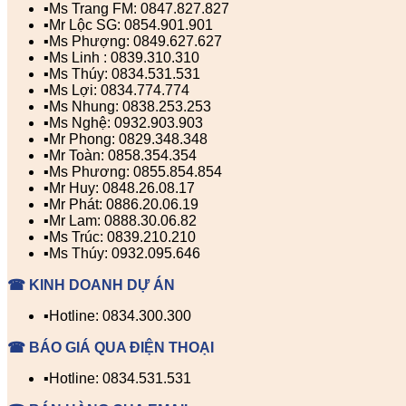
▪️Ms Trang FM: 0847.827.827
▪️Mr Lộc SG: 0854.901.901
▪️Ms Phượng: 0849.627.627
▪️Ms Linh : 0839.310.310
▪️Ms Thúy: 0834.531.531
▪️Ms Lợi: 0834.774.774
▪️Ms Nhung: 0838.253.253
▪️Ms Nghệ: 0932.903.903
▪️Mr Phong: 0829.348.348
▪️Mr Toàn: 0858.354.354
▪️Ms Phương: 0855.854.854
▪️Mr Huy: 0848.26.08.17
▪️Mr Phát: 0886.20.06.19
▪️Mr Lam: 0888.30.06.82
▪️Ms Trúc: 0839.210.210
▪️Ms Thúy: 0932.095.646
☎ KINH DOANH DỰ ÁN
▪️Hotline: 0834.300.300
☎ BÁO GIÁ QUA ĐIỆN THOẠI
▪️Hotline: 0834.531.531