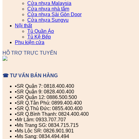
Cửa nhựa Malaysia
Cửa nhựa nhà tắm
Cửa nhựa Sài Gòn Door
Cửa nhựa Sungyu
Nội thất
Tủ Quần Áo
Tủ Kệ Bếp
Phụ kiện cửa
HỖ TRỢ TRỰC TUYẾN
☎ TƯ VẤN BÁN HÀNG
▪️SR Quận 7: 0818.400.400
▪️SR Quận 9: 0828.400.400
▪️SR Quận 12: 0886.500.500
▪️SR Q.Tân Phú: 0899.400.400
▪️SR Q.Thủ Đức: 0855.400.400
▪️SR Q.Bình Thạnh: 0824.400.400
▪️Mr Lãm: 0933.707.707
▪️Ms Trang SG: 0834.715.715
▪️Ms Lộc SR: 0826.901.901
▪️Ms Sang: 0834.494.494