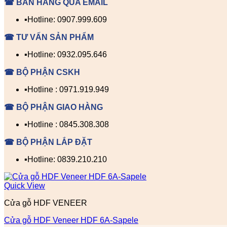
☎ BÁN HÀNG QUA EMAIL
▪️Hotline: 0907.999.609
☎ TƯ VẤN SẢN PHẨM
▪️Hotline: 0932.095.646
☎ BỘ PHẬN CSKH
▪️Hotline : 0971.919.949
☎ BỘ PHẬN GIAO HÀNG
▪️Hotline : 0845.308.308
☎ BỘ PHẬN LẮP ĐẶT
▪️Hotline: 0839.210.210
Quick View
Cửa gỗ HDF VENEER
Cửa gỗ HDF Veneer HDF 6A-Sapele