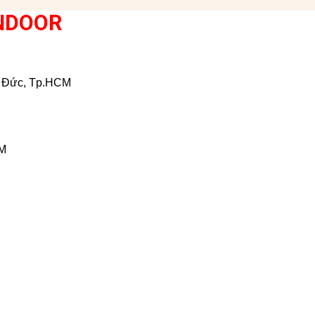
NDOOR
ủ Đức, Tp.HCM
CM