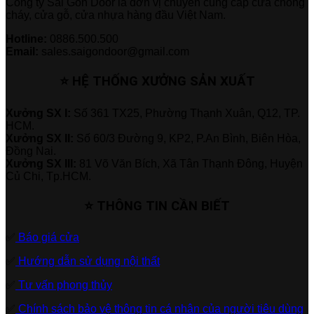
Công ty Sài Gòn Door là đơn vị chuyên cung cấp cửa chống
cháy, cửa gỗ, cửa nhựa hàng đầu Việt Nam.
Hotline:
0886.500.500
Email:
sales.saigondoor@gmail.com
⭐ HỆ THỐNG XƯỞNG SẢN XUẤT
Xưởng SX I:
Số 361 TX25, Phường Thạnh Xuân, Q12, TP.
HCM.
Xưởng SX II:
Số 60/3 Đường 9, KP2, P.An Bình, Biên Hòa,
Đồng Nai.
Xưởng SX III:
81 Võ Văn Bích, Xã Tân Thạnh Đông, Huyện
Củ Chi, Tp.HCM.
⭐ THÔNG TIN CẦN BIẾT
✅
Báo giá cửa
✅
Hướng dẫn sử dụng nội thất
✅
Tư vấn phong thủy
✅
Chính sách bảo vệ thông tin cá nhân của người tiêu dùng