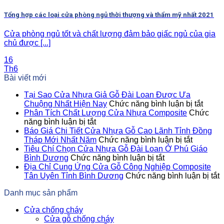
Tổng hợp các loại cửa phòng ngủ thời thượng và thẩm mỹ nhất 2021
Cửa phòng ngủ tốt và chất lượng đảm bảo giấc ngủ của gia
chủ được [...]
16
Th6
Bài viết mới
Tại Sao Cửa Nhựa Giả Gỗ Đài Loan Được Ưa
ở
Chuộng Nhất Hiện Nay
Chức năng bình luận bị tắt
Tại
Phân Tích Chất Lượng Cửa Nhựa Composite
Chức
ở
Sao
năng bình luận bị tắt
Phân
Cửa
Báo Giá Chi Tiết Cửa Nhựa Gỗ Cao Lãnh Tỉnh Đồng
Tích
ở
Nhựa
Tháp Mới Nhất Năm
Chức năng bình luận bị tắt
Chất
Báo
Giả
Tiêu Chí Chọn Cửa Nhựa Gỗ Đài Loan Ở Phú Giáo
Lượng
ở
Giá
Gỗ
Bình Dương
Chức năng bình luận bị tắt
Cửa
Tiêu
Chi
Đài
Địa Chỉ Cung Ứng Cửa Gỗ Công Nghiệp Composite
Nhựa
Chí
Tiết
Loan
Tân Uyên Tỉnh Bình Dương
Chức năng bình luận bị tắt
Composite
Chọn
Cửa
Được
Đ
Danh mục sản phẩm
Cửa
Nhựa
Ưa
C
Nhựa
Gỗ
Chuộ
C
Cửa chống cháy
Gỗ
Cao
Nhất
Cửa gỗ chống cháy
Đài
Lãnh
Hiện