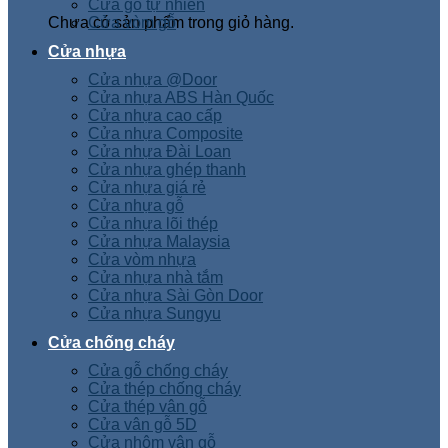
Cửa gỗ tự nhiên
Chưa có sản phẩm trong giỏ hàng.
Cửa vòm gỗ
Cửa nhựa
Cửa nhựa @Door
Cửa nhựa ABS Hàn Quốc
Cửa nhựa cao cấp
Cửa nhựa Composite
Cửa nhựa Đài Loan
Cửa nhựa ghép thanh
Cửa nhựa giá rẻ
Cửa nhựa gỗ
Cửa nhựa lõi thép
Cửa nhựa Malaysia
Cửa vòm nhựa
Cửa nhựa nhà tắm
Cửa nhựa Sài Gòn Door
Cửa nhựa Sungyu
Cửa chống cháy
Cửa gỗ chống cháy
Cửa thép chống cháy
Cửa thép vân gỗ
Cửa vân gỗ 5D
Cửa nhôm vân gỗ