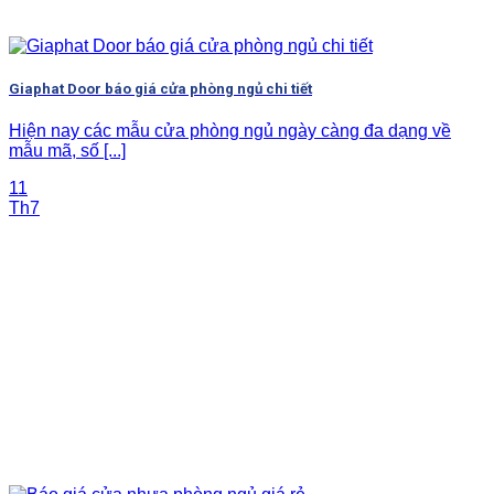
Giaphat Door báo giá cửa phòng ngủ chi tiết
Hiện nay các mẫu cửa phòng ngủ ngày càng đa dạng về
mẫu mã, số [...]
11
Th7