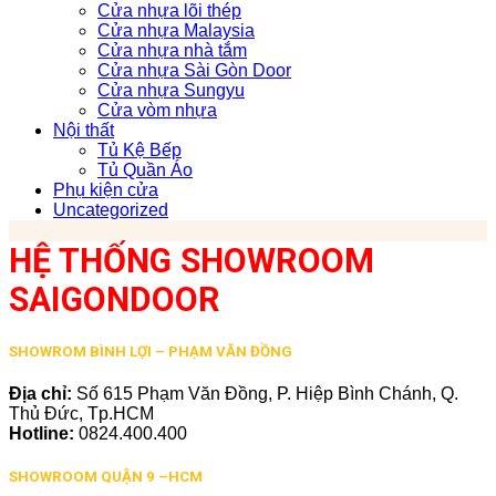
Cửa nhựa lõi thép
Cửa nhựa Malaysia
Cửa nhựa nhà tắm
Cửa nhựa Sài Gòn Door
Cửa nhựa Sungyu
Cửa vòm nhựa
Nội thất
Tủ Kệ Bếp
Tủ Quần Áo
Phụ kiện cửa
Uncategorized
HỆ THỐNG SHOWROOM
SAIGONDOOR
SHOWROM BÌNH LỢI – PHẠM VĂN ĐỒNG
Địa chỉ:
Số 615 Phạm Văn Đồng, P. Hiệp Bình Chánh, Q.
Thủ Đức, Tp.HCM
Hotline:
0824.400.400
SHOWROOM QUẬN 9 –HCM