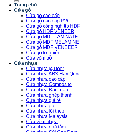
Trang chủ
Cửa gỗ
Cửa gỗ cao cấp
Cửa gỗ cao cấp PVC
Cửa gỗ công nghiệp HDF
Cửa gỗ HDF VENEER
Cửa gỗ MDF LAMINATE
Cửa gỗ MDF MELAMINE
Cửa gỗ MDF VENEEER
Cửa gỗ tự nhiên
Cửa vòm gỗ
Cửa nhựa
Cửa nhựa @Door
Cửa nhựa ABS Hàn Quốc
Cửa nhựa cao cấp
Cửa nhựa Composite
Cửa nhựa Đài Loan
Cửa nhựa ghép thanh
Cửa nhựa giá rẻ
Cửa nhựa gỗ
Cửa nhựa lõi thép
Cửa nhựa Malaysia
Cửa vòm nhựa
Cửa nhựa nhà tắm