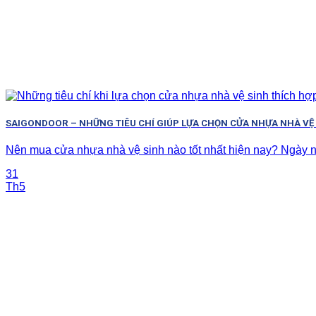
SAIGONDOOR – NHỮNG TIÊU CHÍ GIÚP LỰA CHỌN CỬA NHỰA NHÀ VỆ
Nên mua cửa nhựa nhà vệ sinh nào tốt nhất hiện nay? Ngày na
31
Th5