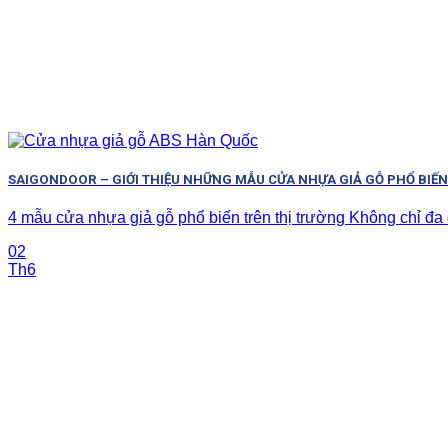
SAIGONDOOR – GIỚI THIỆU NHỮNG MẪU CỬA NHỰA GIẢ GỖ PHỔ BIẾ
4 mẫu cửa nhựa giả gỗ phổ biến trên thị trường Không chỉ đa d
02
Th6