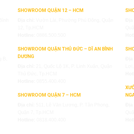
SHOWROOM QUẬN 12 – HCM
SH
Bình
Địa chỉ:
Vườn Lài, Phường Phú Đông, Quận
Địa
12, Tp.HCM
Quậ
Hotline:
0886.500.500
Hot
SHOWROOM QUẬN THỦ ĐỨC – DĨ AN BÌNH
SH
DƯƠNG
 B,
Địa
Địa chỉ:
21, Quốc Lộ 1K, P. Linh Xuân, Quận
Lợi
Thủ Đức, Tp.HCM
Hot
Hotline:
0855.400.400
XƯỞ
SHOWROOM QUẬN 7 – HCM
NGA
Địa chỉ:
511, Lê Văn Lương, P. Tân Phong,
Địa
Quận 7, Tp.HCM
Quậ
Hotline:
0818.400.400
Hot