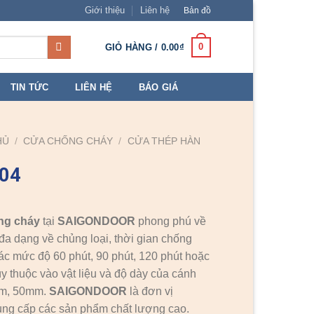
Giới thiệu
Liên hệ
Bản đồ
0
GIỎ HÀNG /
0.00
₫
TIN TỨC
LIÊN HỆ
BÁO GIÁ
HỦ
/
CỬA CHỐNG CHÁY
/
CỬA THÉP HÀN
 04
ng cháy
tại
SAIGONDOOR
phong phú về
đa dạng về chủng loại, thời gian chống
ác mức độ 60 phút, 90 phút, 120 phút hoặc
ùy thuộc vào vật liệu và độ dày của cánh
mm, 50mm.
SAIGONDOOR
là đơn vị
ng cấp các sản phẩm chất lượng cao.