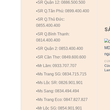
▪️SR Quận 12: 0886.500.500
▪️SR Q.Tân Phú: 0899.400.400
▪️SR Q.Thủ Đức:
0855.400.400
S
▪️SR Q.Bình Thạnh:
0814.400.400
▪️SR Quận 2: 0853.400.400
CỬA GỖ CHỐNG CHÁY
CỬA GỖ CHỐNG CHÁY
▪️SR Cần Thơ: 0849.600.600
Cửa Gỗ Chống Cháy 2P
Cửa Gỗ Chống Cháy MDF
CỬ
son xam trang
O4 C1 phao chi
▪️Mr Lãm: 0933.707.707
Cử
Lam
▪️Ms Trang SG: 0834.715.715
▪️Ms Lộc SR: 0826.901.901
▪️Ms Sang: 0834.494.494
▪️Ms Trang Eco: 0847.827.827
▪️Mr Lộc SG: 0854.901.901