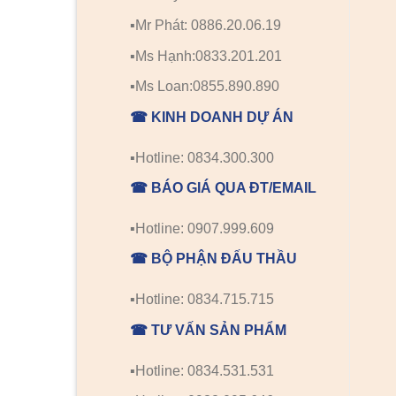
▪️Mr Phát: 0886.20.06.19
▪️Ms Hạnh:0833.201.201
▪️Ms Loan:0855.890.890
☎ KINH DOANH DỰ ÁN
▪️Hotline: 0834.300.300
☎ BÁO GIÁ QUA ĐT/EMAIL
▪️Hotline: 0907.999.609
☎ BỘ PHẬN ĐẤU THẦU
▪️Hotline: 0834.715.715
☎ TƯ VẤN SẢN PHẨM
▪️Hotline: 0834.531.531