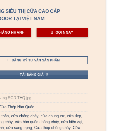
G SIÊU THỊ CỬA CAO CẤP
OOR TẠI VIỆT NAM
HÀNG NHANH
GỌI NGAY
ĐĂNG KÝ TƯ VẤN SẢN PHẨM
TẢI BẢNG GIÁ
4.jpg-SGD-THQ.jpg
Cửa Thép Hàn Quốc
 toàn
,
cửa chống cháy
,
cửa chung cư
,
cửa đẹp
,
ng cháy
,
cửa hàn quốc chống cháy
,
cửa hiện đại
,
ịnh
,
cửa sang trọng
,
Cửa thép chống cháy
,
Cửa