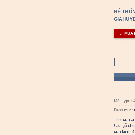
HỆ THỐN
GIAHUYD
MUA 
Mã:
Type-0
Danh mục:
Thẻ:
cửa an
Cửa gỗ chố
cửa kiểm đ