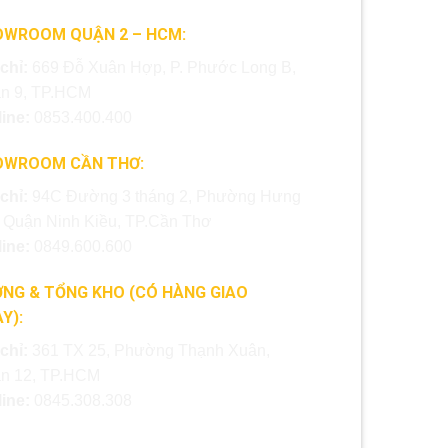
OWROOM QUẬN 2 – HCM:
 chỉ:
669 Đỗ Xuân Hợp, P. Phước Long B,
n 9, TP.HCM
line:
0853.400.400
OWROOM CẦN THƠ:
 chỉ:
94C Đường 3 tháng 2, Phường Hưng
, Quận Ninh Kiều, TP.Cần Thơ
line:
0849.600.600
NG & TỔNG KHO (CÓ HÀNG GIAO
Y):
 chỉ:
361 TX 25, Phường Thạnh Xuân,
n 12, TP.HCM
line:
0845.308.308