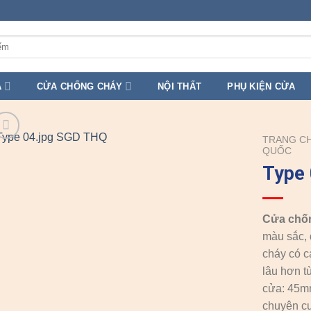
A
CỬA CHỐNG CHÁY
NỘI THẤT
PHỤ KIỆN CỬA
TRANG C
QUỐC
Type
Cửa chố
màu sắc, 
cháy có c
lâu hơn t
cửa: 45
chuyên cu