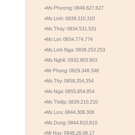
▪️Ms Phượng: 0849.627.627
▪️Ms Linh: 0839.310.310
▪️Ms Thúy: 0834.531.531
▪️Ms Lợi: 0834.774.774
▪️Ms Linh Nga: 0838.253.253
▪️Ms Nghệ: 0932.903.903
▪️Mr Phong: 0829.348.348
▪️Ms Thy: 0858.354.354
▪️Ms Nga: 0855.854.854
▪️Ms Thiếp: 0839.210.210
▪️Ms Lưu: 0844.308.308
▪️Ms Dung: 0844.810.810
▪️Mr Huy: 0848.26.08.17