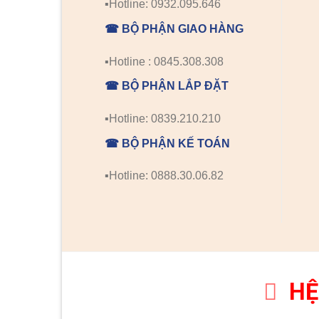
▪️Hotline: 0932.095.646
☎ BỘ PHẬN GIAO HÀNG
▪️Hotline : 0845.308.308
☎ BỘ PHẬN LẮP ĐẶT
▪️Hotline: 0839.210.210
☎ BỘ PHẬN KẾ TOÁN
▪️Hotline: 0888.30.06.82
HỆ