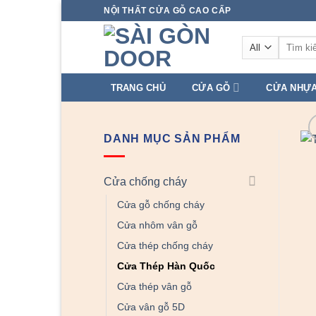
Skip
NỘI THẤT CỬA GỖ CAO CẤP
to
Tìm
content
kiếm:
TRANG CHỦ
CỬA GỖ
CỬA NHỰ
DANH MỤC SẢN PHẨM
Cửa chống cháy
Cửa gỗ chống cháy
Cửa nhôm vân gỗ
Cửa thép chống cháy
Cửa Thép Hàn Quốc
Cửa thép vân gỗ
Cửa vân gỗ 5D