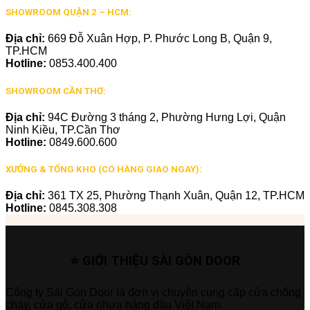
SHOWROOM QUẬN 2 – HCM:
Địa chỉ:
669 Đỗ Xuân Hợp, P. Phước Long B, Quận 9,
TP.HCM
Hotline:
0853.400.400
SHOWROOM CẦN THƠ:
Địa chỉ:
94C Đường 3 tháng 2, Phường Hưng Lợi, Quận
Ninh Kiều, TP.Cần Thơ
Hotline:
0849.600.600
XƯỞNG & TỔNG KHO (CÓ HÀNG GIAO NGAY):
Địa chỉ:
361 TX 25, Phường Thạnh Xuân, Quận 12, TP.HCM
Hotline:
0845.308.308
⭐ GIỚI THIỆU SÀI GÒN DOOR
Công ty Sài Gòn Door là đơn vị chuyên cung cấp cửa chống
cháy, cửa gỗ, cửa nhựa hàng đầu Việt Nam.