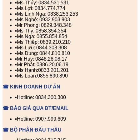
▪️Ms Thúy: 0834.531.531
▪️Ms Lợi: 0834.774.774
▪️Ms Linh Nga: 0838.253.253
▪️Ms Nghệ: 0932.903.903
▪️Mr Phong: 0829.348.348
▪️Ms Thy: 0858.354.354
▪️Ms Nga: 0855.854.854
▪️Ms Thiếp: 0839.210.210
▪️Ms Lưu: 0844.308.308
▪️Ms Dung: 0844.810.810
▪️Mr Huy: 0848.26.08.17
▪️Mr Phát: 0886.20.06.19
▪️Ms Hạnh:0833.201.201
▪️Ms Loan:0855.890.890
☎ KINH DOANH DỰ ÁN
▪️Hotline: 0834.300.300
☎ BÁO GIÁ QUA ĐT/EMAIL
▪️Hotline: 0907.999.609
☎ BỘ PHẬN ĐẤU THẦU