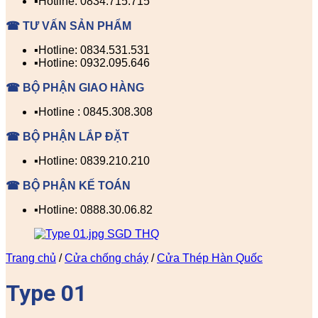
▪️Hotline: 0834.715.715
☎ TƯ VẤN SẢN PHẨM
▪️Hotline: 0834.531.531
▪️Hotline: 0932.095.646
☎ BỘ PHẬN GIAO HÀNG
▪️Hotline : 0845.308.308
☎ BỘ PHẬN LẮP ĐẶT
▪️Hotline: 0839.210.210
☎ BỘ PHẬN KẾ TOÁN
▪️Hotline: 0888.30.06.82
Trang chủ
/
Cửa chống cháy
/
Cửa Thép Hàn Quốc
Type 01