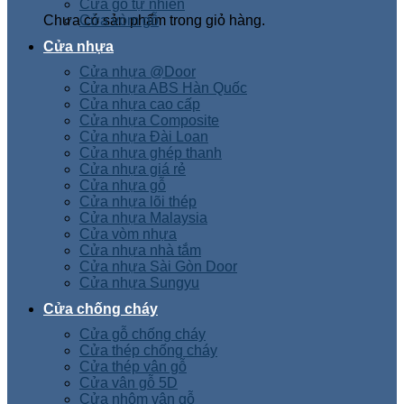
Cửa gỗ tự nhiên
Chưa có sản phẩm trong giỏ hàng.
Cửa vòm gỗ
Cửa nhựa
Cửa nhựa @Door
Cửa nhựa ABS Hàn Quốc
Cửa nhựa cao cấp
Cửa nhựa Composite
Cửa nhựa Đài Loan
Cửa nhựa ghép thanh
Cửa nhựa giá rẻ
Cửa nhựa gỗ
Cửa nhựa lõi thép
Cửa nhựa Malaysia
Cửa vòm nhựa
Cửa nhựa nhà tắm
Cửa nhựa Sài Gòn Door
Cửa nhựa Sungyu
Cửa chống cháy
Cửa gỗ chống cháy
Cửa thép chống cháy
Cửa thép vân gỗ
Cửa vân gỗ 5D
Cửa nhôm vân gỗ