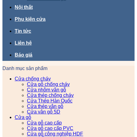
Nội thất
Phụ kiện cửa
Tin tức
Liên hệ
Báo giá
Danh mục sản phẩm
Cửa chống cháy
Cửa gỗ chống cháy
Cửa nhôm vân gỗ
Cửa thép chống cháy
Cửa Thép Hàn Quốc
Cửa thép vân gỗ
Cửa vân gỗ 5D
Cửa gỗ
Cửa gỗ cao cấp
Cửa gỗ cao cấp PVC
Cửa gỗ công nghiệp HDF