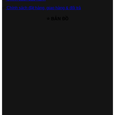
✅
Chính sách đặt hàng, giao hàng & đổi trả
⭐ BẢN ĐỒ