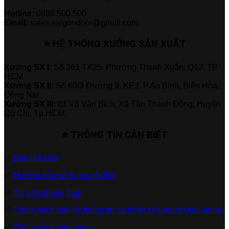
Hotline:
0886.500.500
Email:
sales.saigondoor@gmail.com
⭐ HỆ THỐNG XƯỞNG SẢN XUẤT
Xưởng SX I:
Số 361 TX25, Phường Thạnh Xuân, Q12, TP.
HCM.
Xưởng SX II:
Số 60/3 Đường 9, KP2, P.An Bình, Biên Hòa,
Đồng Nai.
Xưởng SX III:
81 Võ Văn Bích, Xã Tân Thạnh Đông, Huyện
Củ Chi, Tp.HCM.
⭐ THÔNG TIN CẦN BIẾT
✅
Báo giá cửa
✅
Hướng dẫn sử dụng nội thất
✅
Tư vấn phong thủy
✅
Chính sách bảo vệ thông tin cá nhân của người tiêu dùng
✅
Chính sách bảo hành