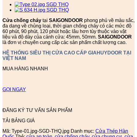
Cửa chống cháy
tại
SAIGONDOOR
phong phú về màu sắc,
đa dạng về chủng loại, thời gian chống cháy có các mức độ
60 phút, 90 phút, 120 phút hoặc lâu hơn tùy thuộc vào vật
liệu và độ dày của cánh cửa: 45mm, 50mm.
SAIGONDOOR
là đơn vị chuyên cung cấp các sản phẩm chất lượng cao.
HỆ THỐNG SIÊU THỊ CỬA CAO CẤP GIAHUYDOOR TẠI
VIỆT NAM
MUA HÀNG NHANH
GỌI NGAY
ĐĂNG KÝ TƯ VẤN SẢN PHẨM
TẢI BẢNG GIÁ
Mã:
Type-01.jpg-SGD-THQ.jpg
Danh mục:
Cửa Thép Hàn
Quốc
Thẻ:
cửa an toàn
,
cửa chống cháy
,
cửa chung cư
,
cửa