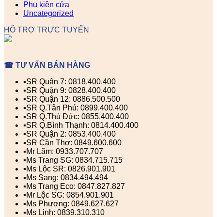
Phụ kiện cửa
Uncategorized
HỖ TRỢ TRỰC TUYẾN
☎ TƯ VẤN BÁN HÀNG
▪️SR Quận 7: 0818.400.400
▪️SR Quận 9: 0828.400.400
▪️SR Quận 12: 0886.500.500
▪️SR Q.Tân Phú: 0899.400.400
▪️SR Q.Thủ Đức: 0855.400.400
▪️SR Q.Bình Thạnh: 0814.400.400
▪️SR Quận 2: 0853.400.400
▪️SR Cần Thơ: 0849.600.600
▪️Mr Lãm: 0933.707.707
▪️Ms Trang SG: 0834.715.715
▪️Ms Lộc SR: 0826.901.901
▪️Ms Sang: 0834.494.494
▪️Ms Trang Eco: 0847.827.827
▪️Mr Lộc SG: 0854.901.901
▪️Ms Phượng: 0849.627.627
▪️Ms Linh: 0839.310.310