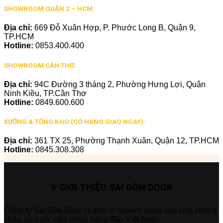
SHOWROOM QUẬN 2 – HCM:
Địa chỉ:
669 Đỗ Xuân Hợp, P. Phước Long B, Quận 9,
TP.HCM
Hotline:
0853.400.400
SHOWROOM CẦN THƠ:
Địa chỉ:
94C Đường 3 tháng 2, Phường Hưng Lợi, Quận
Ninh Kiều, TP.Cần Thơ
Hotline:
0849.600.600
XƯỞNG & TỔNG KHO (CÓ HÀNG GIAO NGAY):
Địa chỉ:
361 TX 25, Phường Thạnh Xuân, Quận 12, TP.HCM
Hotline:
0845.308.308
⭐ GIỚI THIỆU SÀI GÒN DOOR
Công ty Sài Gòn Door là đơn vị chuyên cung cấp cửa chống
cháy, cửa gỗ, cửa nhựa hàng đầu Việt Nam.