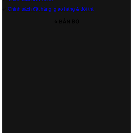
✅
Chính sách đặt hàng, giao hàng & đổi trả
⭐ BẢN ĐỒ