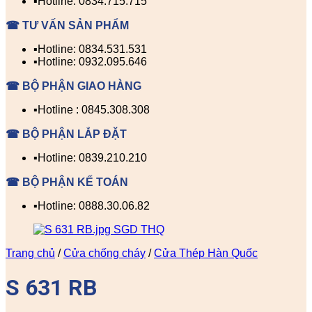
▪️Hotline: 0834.715.715
☎ TƯ VẤN SẢN PHẨM
▪️Hotline: 0834.531.531
▪️Hotline: 0932.095.646
☎ BỘ PHẬN GIAO HÀNG
▪️Hotline : 0845.308.308
☎ BỘ PHẬN LẮP ĐẶT
▪️Hotline: 0839.210.210
☎ BỘ PHẬN KẾ TOÁN
▪️Hotline: 0888.30.06.82
Trang chủ
/
Cửa chống cháy
/
Cửa Thép Hàn Quốc
S 631 RB