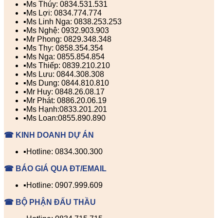
▪️Ms Thúy: 0834.531.531
▪️Ms Lợi: 0834.774.774
▪️Ms Linh Nga: 0838.253.253
▪️Ms Nghệ: 0932.903.903
▪️Mr Phong: 0829.348.348
▪️Ms Thy: 0858.354.354
▪️Ms Nga: 0855.854.854
▪️Ms Thiếp: 0839.210.210
▪️Ms Lưu: 0844.308.308
▪️Ms Dung: 0844.810.810
▪️Mr Huy: 0848.26.08.17
▪️Mr Phát: 0886.20.06.19
▪️Ms Hạnh:0833.201.201
▪️Ms Loan:0855.890.890
☎ KINH DOANH DỰ ÁN
▪️Hotline: 0834.300.300
☎ BÁO GIÁ QUA ĐT/EMAIL
▪️Hotline: 0907.999.609
☎ BỘ PHẬN ĐẤU THẦU