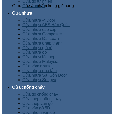
Cửa gỗ tự nhiên
Chưa có sản phẩm trong giỏ hàng.
Cửa vòm gỗ
Cửa nhựa
Cửa nhựa @Door
Cửa nhựa ABS Hàn Quốc
Cửa nhựa cao cấp
Cửa nhựa Composite
Cửa nhựa Đài Loan
Cửa nhựa ghép thanh
Cửa nhựa giá rẻ
Cửa nhựa gỗ
Cửa nhựa lõi thép
Cửa nhựa Malaysia
Cửa vòm nhựa
Cửa nhựa nhà tắm
Cửa nhựa Sài Gòn Door
Cửa nhựa Sungyu
Cửa chống cháy
Cửa gỗ chống cháy
Cửa thép chống cháy
Cửa thép vân gỗ
Cửa vân gỗ 5D
Cửa nhôm vân gỗ