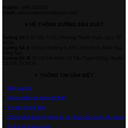
Hotline:
0886.500.500
Email:
sales.saigondoor@gmail.com
⭐ HỆ THỐNG XƯỞNG SẢN XUẤT
Xưởng SX I:
Số 361 TX25, Phường Thạnh Xuân, Q12, TP.
HCM.
Xưởng SX II:
Số 60/3 Đường 9, KP2, P.An Bình, Biên Hòa,
Đồng Nai.
Xưởng SX III:
81 Võ Văn Bích, Xã Tân Thạnh Đông, Huyện
Củ Chi, Tp.HCM.
⭐ THÔNG TIN CẦN BIẾT
✅
Báo giá cửa
✅
Hướng dẫn sử dụng nội thất
✅
Tư vấn phong thủy
✅
Chính sách bảo vệ thông tin cá nhân của người tiêu dùng
✅
Chính sách bảo hành