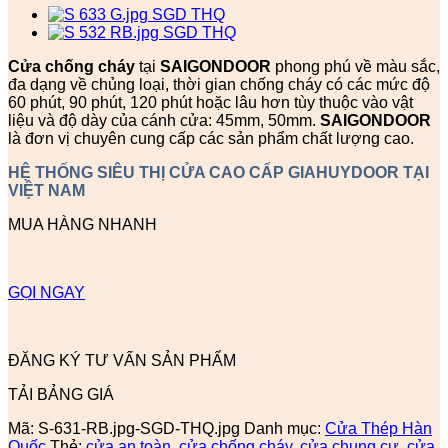
Cửa chống cháy
tại
SAIGONDOOR
phong phú về màu sắc,
đa dạng về chủng loại, thời gian chống cháy có các mức độ
60 phút, 90 phút, 120 phút hoặc lâu hơn tùy thuộc vào vật
liệu và độ dày của cánh cửa: 45mm, 50mm.
SAIGONDOOR
là đơn vị chuyên cung cấp các sản phẩm chất lượng cao.
HỆ THỐNG SIÊU THỊ CỬA CAO CẤP GIAHUYDOOR TẠI
VIỆT NAM
MUA HÀNG NHANH
GỌI NGAY
ĐĂNG KÝ TƯ VẤN SẢN PHẨM
TẢI BẢNG GIÁ
Mã:
S-631-RB.jpg-SGD-THQ.jpg
Danh mục:
Cửa Thép Hàn
Quốc
Thẻ:
cửa an toàn
,
cửa chống cháy
,
cửa chung cư
,
cửa