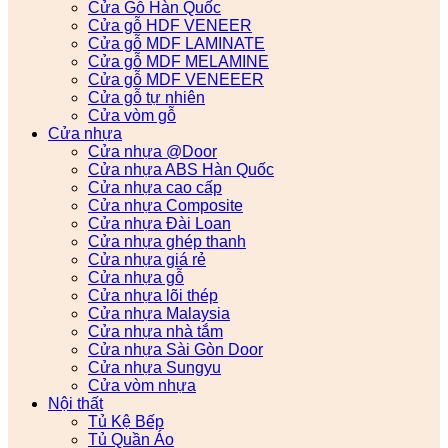
Cửa Gỗ Hàn Quốc
Cửa gỗ HDF VENEER
Cửa gỗ MDF LAMINATE
Cửa gỗ MDF MELAMINE
Cửa gỗ MDF VENEEER
Cửa gỗ tự nhiên
Cửa vòm gỗ
Cửa nhựa
Cửa nhựa @Door
Cửa nhựa ABS Hàn Quốc
Cửa nhựa cao cấp
Cửa nhựa Composite
Cửa nhựa Đài Loan
Cửa nhựa ghép thanh
Cửa nhựa giá rẻ
Cửa nhựa gỗ
Cửa nhựa lõi thép
Cửa nhựa Malaysia
Cửa nhựa nhà tắm
Cửa nhựa Sài Gòn Door
Cửa nhựa Sungyu
Cửa vòm nhựa
Nội thất
Tủ Kệ Bếp
Tủ Quần Áo