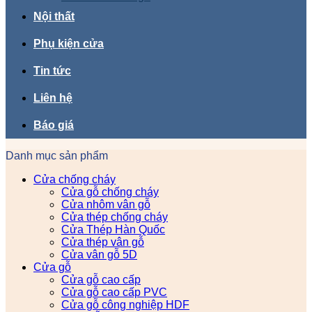
Nội thất
Phụ kiện cửa
Tin tức
Liên hệ
Báo giá
Danh mục sản phẩm
Cửa chống cháy
Cửa gỗ chống cháy
Cửa nhôm vân gỗ
Cửa thép chống cháy
Cửa Thép Hàn Quốc
Cửa thép vân gỗ
Cửa vân gỗ 5D
Cửa gỗ
Cửa gỗ cao cấp
Cửa gỗ cao cấp PVC
Cửa gỗ công nghiệp HDF