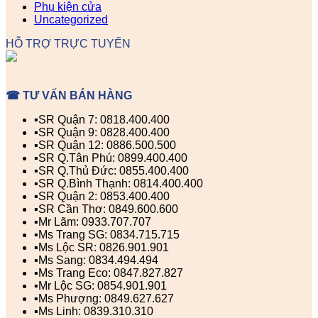
Phụ kiện cửa
Uncategorized
HỖ TRỢ TRỰC TUYẾN
☎ TƯ VẤN BÁN HÀNG
▪️SR Quận 7: 0818.400.400
▪️SR Quận 9: 0828.400.400
▪️SR Quận 12: 0886.500.500
▪️SR Q.Tân Phú: 0899.400.400
▪️SR Q.Thủ Đức: 0855.400.400
▪️SR Q.Bình Thạnh: 0814.400.400
▪️SR Quận 2: 0853.400.400
▪️SR Cần Thơ: 0849.600.600
▪️Mr Lãm: 0933.707.707
▪️Ms Trang SG: 0834.715.715
▪️Ms Lộc SR: 0826.901.901
▪️Ms Sang: 0834.494.494
▪️Ms Trang Eco: 0847.827.827
▪️Mr Lộc SG: 0854.901.901
▪️Ms Phượng: 0849.627.627
▪️Ms Linh: 0839.310.310