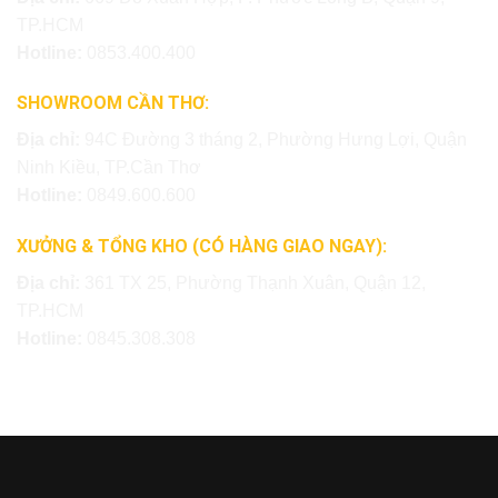
TP.HCM
Hotline:
0853.400.400
SHOWROOM CẦN THƠ:
Địa chỉ:
94C Đường 3 tháng 2, Phường Hưng Lợi, Quận
Ninh Kiều, TP.Cần Thơ
Hotline:
0849.600.600
XƯỞNG & TỔNG KHO (CÓ HÀNG GIAO NGAY):
Địa chỉ:
361 TX 25, Phường Thạnh Xuân, Quận 12,
TP.HCM
Hotline:
0845.308.308