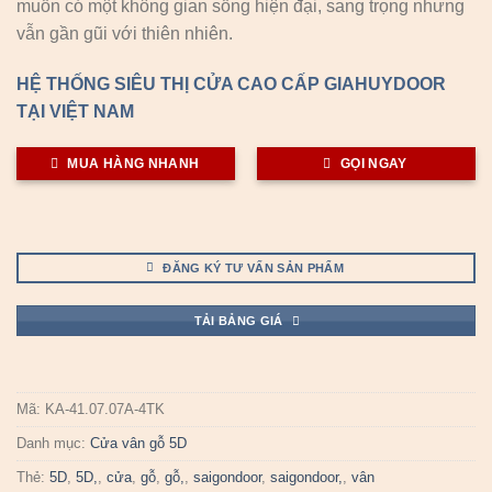
muốn có một không gian sống hiện đại, sang trọng nhưng
vẫn gần gũi với thiên nhiên.
HỆ THỐNG SIÊU THỊ CỬA CAO CẤP GIAHUYDOOR
TẠI VIỆT NAM
MUA HÀNG NHANH
GỌI NGAY
ĐĂNG KÝ TƯ VẤN SẢN PHẨM
TẢI BẢNG GIÁ
Mã:
KA-41.07.07A-4TK
Danh mục:
Cửa vân gỗ 5D
Thẻ:
5D
,
5D,
,
cửa
,
gỗ
,
gỗ,
,
saigondoor
,
saigondoor,
,
vân