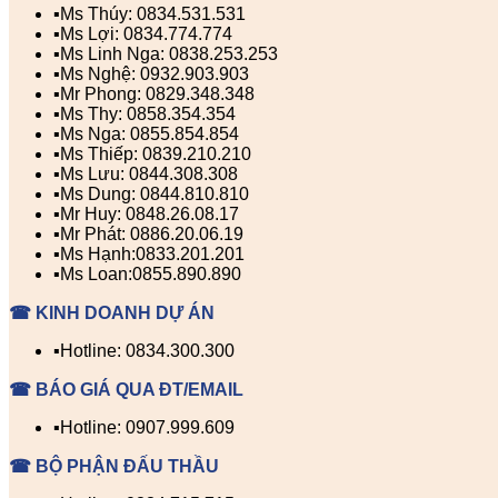
▪️Ms Thúy: 0834.531.531
▪️Ms Lợi: 0834.774.774
▪️Ms Linh Nga: 0838.253.253
▪️Ms Nghệ: 0932.903.903
▪️Mr Phong: 0829.348.348
▪️Ms Thy: 0858.354.354
▪️Ms Nga: 0855.854.854
▪️Ms Thiếp: 0839.210.210
▪️Ms Lưu: 0844.308.308
▪️Ms Dung: 0844.810.810
▪️Mr Huy: 0848.26.08.17
▪️Mr Phát: 0886.20.06.19
▪️Ms Hạnh:0833.201.201
▪️Ms Loan:0855.890.890
☎ KINH DOANH DỰ ÁN
▪️Hotline: 0834.300.300
☎ BÁO GIÁ QUA ĐT/EMAIL
▪️Hotline: 0907.999.609
☎ BỘ PHẬN ĐẤU THẦU