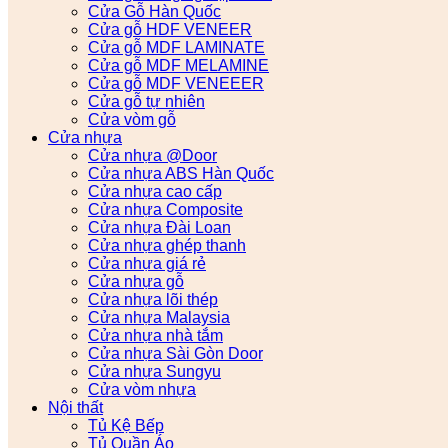
Cửa Gỗ Hàn Quốc
Cửa gỗ HDF VENEER
Cửa gỗ MDF LAMINATE
Cửa gỗ MDF MELAMINE
Cửa gỗ MDF VENEEER
Cửa gỗ tự nhiên
Cửa vòm gỗ
Cửa nhựa
Cửa nhựa @Door
Cửa nhựa ABS Hàn Quốc
Cửa nhựa cao cấp
Cửa nhựa Composite
Cửa nhựa Đài Loan
Cửa nhựa ghép thanh
Cửa nhựa giá rẻ
Cửa nhựa gỗ
Cửa nhựa lõi thép
Cửa nhựa Malaysia
Cửa nhựa nhà tắm
Cửa nhựa Sài Gòn Door
Cửa nhựa Sungyu
Cửa vòm nhựa
Nội thất
Tủ Kệ Bếp
Tủ Quần Áo