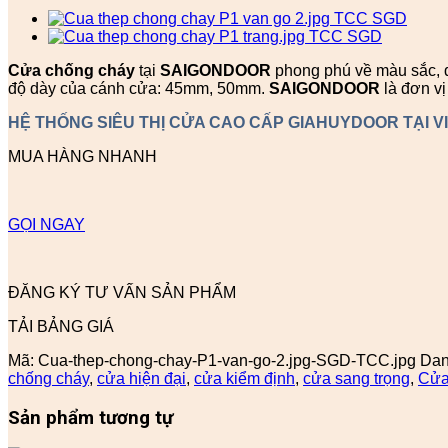
Cửa chống cháy
tại
SAIGONDOOR
phong phú về màu sắc, đa
độ dày của cánh cửa: 45mm, 50mm.
SAIGONDOOR
là đơn v
HỆ THỐNG SIÊU THỊ CỬA CAO CẤP GIAHUYDOOR TẠI V
MUA HÀNG NHANH
GỌI NGAY
ĐĂNG KÝ TƯ VẤN SẢN PHẨM
TẢI BẢNG GIÁ
Mã:
Cua-thep-chong-chay-P1-van-go-2.jpg-SGD-TCC.jpg
Dan
chống cháy
,
cửa hiện đại
,
cửa kiểm định
,
cửa sang trọng
,
Cửa
Sản phẩm tương tự