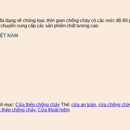
 dạng về chủng loại, thời gian chống cháy có các mức độ 60 ph
ị chuyên cung cấp các sản phẩm chất lượng cao.
IỆT NAM
h mục:
Cửa thép chống cháy
Thẻ:
cửa an toàn
,
cửa chống chá
 thép chống cháy
,
Cửa thoát hiểm