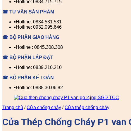
▪️Hotline: 0834.715.715
☎ TƯ VẤN SẢN PHẨM
▪️Hotline: 0834.531.531
▪️Hotline: 0932.095.646
☎ BỘ PHẬN GIAO HÀNG
▪️Hotline : 0845.308.308
☎ BỘ PHẬN LẮP ĐẶT
▪️Hotline: 0839.210.210
☎ BỘ PHẬN KẾ TOÁN
▪️Hotline: 0888.30.06.82
Trang chủ
/
Cửa chống cháy
/
Cửa thép chống cháy
Cửa Thép Chống Cháy P1 van 