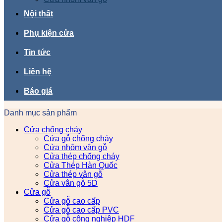
Nội thất
Phụ kiện cửa
Tin tức
Liên hệ
Báo giá
Danh mục sản phẩm
Cửa chống cháy
Cửa gỗ chống cháy
Cửa nhôm vân gỗ
Cửa thép chống cháy
Cửa Thép Hàn Quốc
Cửa thép vân gỗ
Cửa vân gỗ 5D
Cửa gỗ
Cửa gỗ cao cấp
Cửa gỗ cao cấp PVC
Cửa gỗ công nghiệp HDF