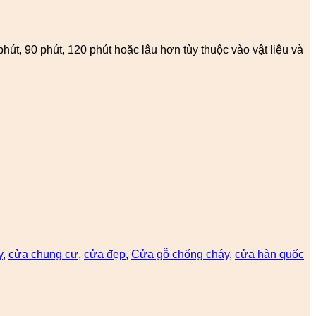
út, 90 phút, 120 phút hoặc lâu hơn tùy thuộc vào vật liệu và
y
,
cửa chung cư
,
cửa đẹp
,
Cửa gỗ chống cháy
,
cửa hàn quốc