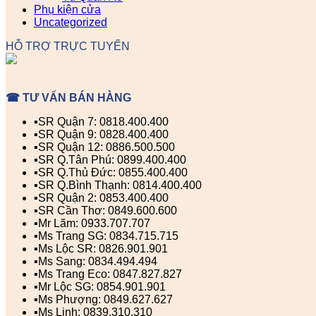
Phụ kiện cửa
Uncategorized
HỖ TRỢ TRỰC TUYẾN
☎ TƯ VẤN BÁN HÀNG
▪️SR Quận 7: 0818.400.400
▪️SR Quận 9: 0828.400.400
▪️SR Quận 12: 0886.500.500
▪️SR Q.Tân Phú: 0899.400.400
▪️SR Q.Thủ Đức: 0855.400.400
▪️SR Q.Bình Thạnh: 0814.400.400
▪️SR Quận 2: 0853.400.400
▪️SR Cần Thơ: 0849.600.600
▪️Mr Lãm: 0933.707.707
▪️Ms Trang SG: 0834.715.715
▪️Ms Lộc SR: 0826.901.901
▪️Ms Sang: 0834.494.494
▪️Ms Trang Eco: 0847.827.827
▪️Mr Lộc SG: 0854.901.901
▪️Ms Phượng: 0849.627.627
▪️Ms Linh: 0839.310.310