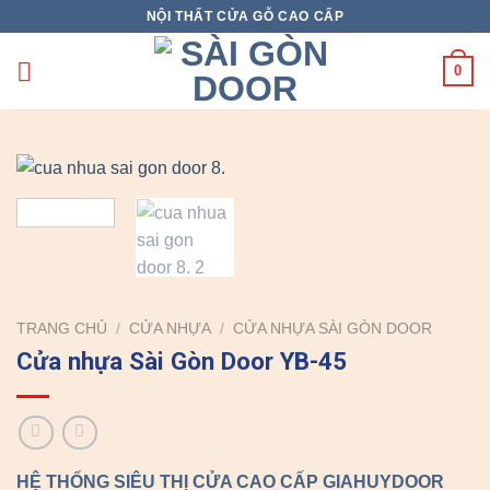
Skip
NỘI THẤT CỬA GỖ CAO CẤP
to
content
0
TRANG CHỦ
/
CỬA NHỰA
/
CỬA NHỰA SÀI GÒN DOOR
Cửa nhựa Sài Gòn Door YB-45
HỆ THỐNG SIÊU THỊ CỬA CAO CẤP GIAHUYDOOR