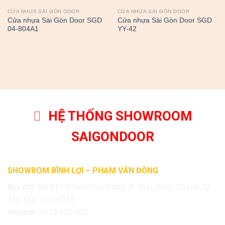
CỬA NHỰA SÀI GÒN DOOR
CỬA NHỰA SÀI GÒN DOOR
Cửa nhựa Sài Gòn Door SGD
Cửa nhựa Sài Gòn Door SGD
04-804A1
YY-42
HỆ THỐNG SHOWROOM
SAIGONDOOR
SHOWROM BÌNH LỢI – PHẠM VĂN ĐỒNG
Địa chỉ:
Số 615 Phạm Văn Đồng, P. Hiệp Bình Chánh, Q.
Thủ Đức, Tp.HCM
Hotline:
0824.400.400