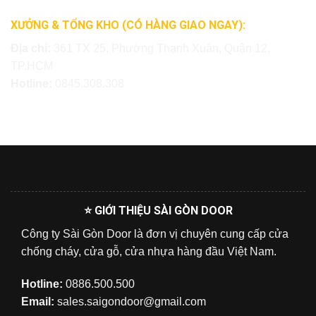
XƯỞNG & TỔNG KHO (CÓ HÀNG GIAO NGAY):
Địa chỉ:
361 TX 25, Phường Thạnh Xuân, Quận 12,
TP.HCM
Hotline:
0845.308.308
⭐ GIỚI THIỆU SÀI GÒN DOOR
Công ty Sài Gòn Door là đơn vị chuyên cung cấp cửa
chống cháy, cửa gỗ, cửa nhựa hàng đầu Việt Nam.
Hotline:
0886.500.500
Email:
sales.saigondoor@gmail.com