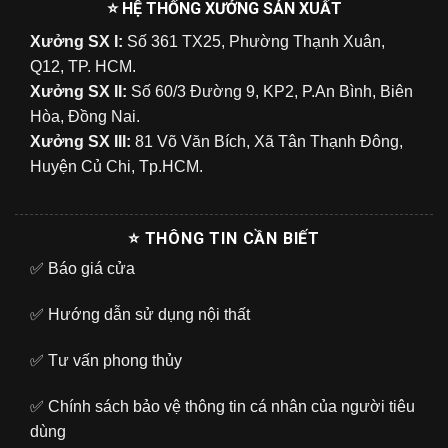
⭐ HỆ THỐNG XƯỞNG SẢN XUẤT
Xưởng SX I:
Số 361 TX25, Phường Thạnh Xuân,
Q12, TP. HCM.
Xưởng SX II:
Số 60/3 Đường 9, KP2, P.An Bình, Biên
Hòa, Đồng Nai.
Xưởng SX III:
81 Võ Văn Bích, Xã Tân Thạnh Đông,
Huyện Củ Chi, Tp.HCM.
⭐ THÔNG TIN CẦN BIẾT
✅
Báo giá cửa
✅
Hướng dẫn sử dụng nội thất
✅
Tư vấn phong thủy
✅
Chính sách bảo vệ thông tin cá nhân của người tiêu
dùng