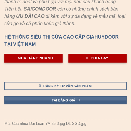
thành rẻ nhất và phù hợp với mọi nhu cầu khách hàng.
Trên hết,
SAIGONDOOR
còn có những chính sách bán
hàng
ƯU ĐÃI
CAO
đi kèm với sự đa dạng về mẫu mã, loại
cửa gỗ và cả phân khúc giá thành.
HỆ THỐNG SIÊU THỊ CỬA CAO CẤP GIAHUYDOOR
TẠI VIỆT NAM
MUA HÀNG NHANH
GỌI NGAY
ĐĂNG KÝ TƯ VẤN SẢN PHẨM
TẢI BẢNG GIÁ
Mã:
Cua-nhua-Dai-Loan-YA-25-3.jpg-DL-SGD.jpg