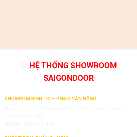
HỆ THỐNG SHOWROOM
SAIGONDOOR
SHOWROM BÌNH LỢI – PHẠM VĂN ĐỒNG
Địa chỉ:
Số 615 Phạm Văn Đồng, P. Hiệp Bình Chánh, Q.
Thủ Đức, Tp.HCM
Hotline:
0824.400.400