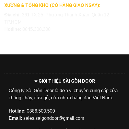
XƯỞNG & TỔNG KHO (CÓ HÀNG GIAO NGAY):
Địa chỉ:
361 TX 25, Phường Thạnh Xuân, Quận 12,
TP.HCM
Hotline:
0845.308.308
⭐ GIỚI THIỆU SÀI GÒN DOOR
Công ty Sài Gòn Door là đơn vị chuyên cung cấp cửa
chống cháy, cửa gỗ, cửa nhựa hàng đầu Việt Nam.
Hotline:
0886.500.500
Email:
sales.saigondoor@gmail.com