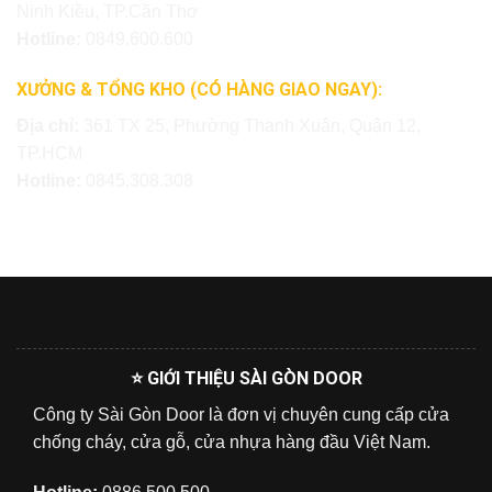
Ninh Kiều, TP.Cần Thơ
Hotline:
0849.600.600
XƯỞNG & TỔNG KHO (CÓ HÀNG GIAO NGAY):
Địa chỉ:
361 TX 25, Phường Thạnh Xuân, Quận 12,
TP.HCM
Hotline:
0845.308.308
⭐ GIỚI THIỆU SÀI GÒN DOOR
Công ty Sài Gòn Door là đơn vị chuyên cung cấp cửa
chống cháy, cửa gỗ, cửa nhựa hàng đầu Việt Nam.