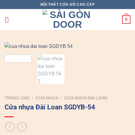
Skip
NỘI THẤT CỬA GỖ CAO CẤP
to
content
0
TRANG CHỦ
/
CỬA NHỰA
/
CỬA NHỰA ĐÀI LOAN
Cửa nhựa Đài Loan SGDYB-54