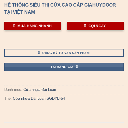
HỆ THỐNG SIÊU THỊ CỬA CAO CẤP GIAHUYDOOR
TẠI VIỆT NAM
MUA HÀNG NHANH
GỌI NGAY
ĐĂNG KÝ TƯ VẤN SẢN PHẨM
TẢI BẢNG GIÁ
Danh mục:
Cửa nhựa Đài Loan
Thẻ:
Cửa nhựa Đài Loan SGDYB-54