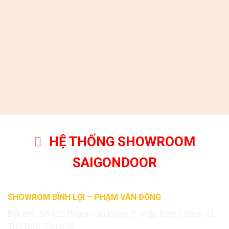
HỆ THỐNG SHOWROOM
SAIGONDOOR
SHOWROM BÌNH LỢI – PHẠM VĂN ĐỒNG
Địa chỉ:
Số 615 Phạm Văn Đồng, P. Hiệp Bình Chánh, Q.
Thủ Đức, Tp.HCM