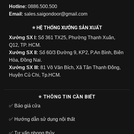
Hotline:
0886.500.500
Email:
sales.saigondoor@gmail.com
⭐ HỆ THỐNG XƯỞNG SẢN XUẤT
Xưởng SX I:
Số 361 TX25, Phường Thạnh Xuân,
Q12, TP. HCM.
Xưởng SX II:
Số 60/3 Đường 9, KP2, P.An Bình, Biên
Hòa, Đồng Nai.
Xưởng SX III:
81 Võ Văn Bích, Xã Tân Thạnh Đông,
Huyện Củ Chi, Tp.HCM.
⭐ THÔNG TIN CẦN BIẾT
✅
Báo giá cửa
✅
Hướng dẫn sử dụng nội thất
✅
Tư vấn phong thủy