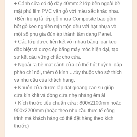
+ Cánh cửa có độ dày 40mm: 2 lớp bên ngoài bề
mặt phủ film PVC vân gỗ với màu sắc khác nhau
+Bên trong là lớp gỗ nhựa Composite bao gồm
bột gỗ keo nghiền mịn trộn đều với hạt nhựa và
một số phụ gia đùn ép thành tấm dạng Panel.
+ Các lớp được liên kết với nhau bằng loại keo
đặc biệt và được ép bằng máy móc hiện đại, tạo
sự kết cấu vững chắc cho cửa.
+ Ngoài ra bề mặt cánh cửa có thể hút huỳnh, đắp
phào chỉ nổi, thêm ô kính …tùy thuộc vào sở thích
và nhu cầu của khách hàng.
+ Khuôn cửa được lắp đặt gioăng cao su giúp
cửa kín khít và đóng cửa nhẹ nhàng êm ái
+ Kích thước tiêu chuẩn cửa : 800x2100mm hoặc
900x2200mm (hoặc theo nhu cầu thực tế công
trình mà khách hàng có thể đặt hàng theo kích
thước)