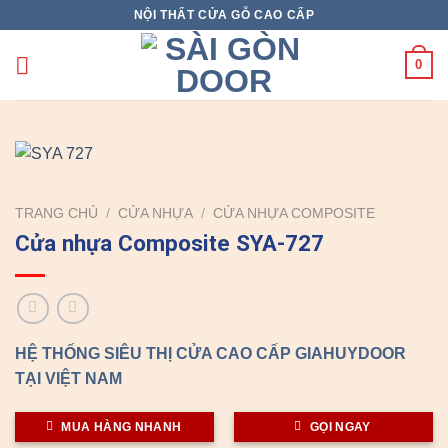
Skip
NỘI THẤT CỬA GỖ CAO CẤP
to
content
0
TRANG CHỦ
/
CỬA NHỰA
/
CỬA NHỰA COMPOSITE
Cửa nhựa Composite SYA-727
HỆ THỐNG SIÊU THỊ CỬA CAO CẤP GIAHUYDOOR
TẠI VIỆT NAM
MUA HÀNG NHANH
GỌI NGAY