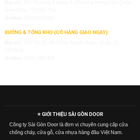
Địa chỉ:
94C Đường 3 tháng 2, Phường Hưng Lợi, Quận
Ninh Kiều, TP.Cần Thơ
Hotline:
0849.600.600
XƯỞNG & TỔNG KHO (CÓ HÀNG GIAO NGAY):
Địa chỉ:
361 TX 25, Phường Thạnh Xuân, Quận 12,
TP.HCM
Hotline:
0845.308.308
⭐ GIỚI THIỆU SÀI GÒN DOOR
Công ty Sài Gòn Door là đơn vị chuyên cung cấp cửa
chống cháy, cửa gỗ, cửa nhựa hàng đầu Việt Nam.