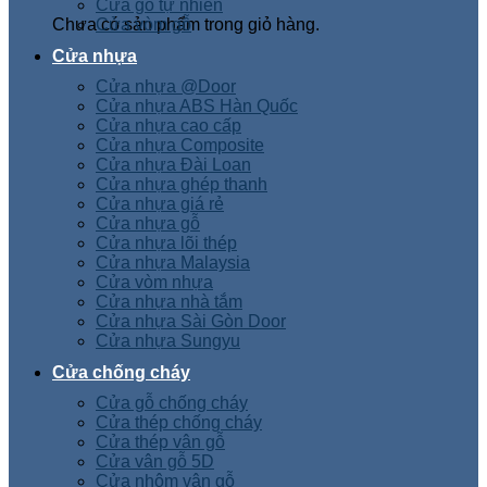
Cửa gỗ tự nhiên
Chưa có sản phẩm trong giỏ hàng.
Cửa vòm gỗ
Cửa nhựa
Cửa nhựa @Door
Cửa nhựa ABS Hàn Quốc
Cửa nhựa cao cấp
Cửa nhựa Composite
Cửa nhựa Đài Loan
Cửa nhựa ghép thanh
Cửa nhựa giá rẻ
Cửa nhựa gỗ
Cửa nhựa lõi thép
Cửa nhựa Malaysia
Cửa vòm nhựa
Cửa nhựa nhà tắm
Cửa nhựa Sài Gòn Door
Cửa nhựa Sungyu
Cửa chống cháy
Cửa gỗ chống cháy
Cửa thép chống cháy
Cửa thép vân gỗ
Cửa vân gỗ 5D
Cửa nhôm vân gỗ