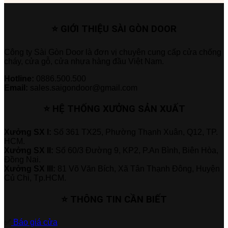
⭐ GIỚI THIỆU SÀI GÒN DOOR
Công ty Sài Gòn Door là đơn vị chuyên cung cấp cửa chống
cháy, cửa gỗ, cửa nhựa hàng đầu Việt Nam.
Hotline:
0886.500.500
Email:
sales.saigondoor@gmail.com
⭐ HỆ THỐNG XƯỞNG SẢN XUẤT
Xưởng SX I:
Số 361 TX25, Phường Thạnh Xuân, Q12, TP.
HCM.
Xưởng SX II:
Số 60/3 Đường 9, KP2, P.An Bình, Biên Hòa,
Đồng Nai.
Xưởng SX III:
81 Võ Văn Bích, Xã Tân Thạnh Đông, Huyện
Củ Chi, Tp.HCM.
⭐ THÔNG TIN CẦN BIẾT
✅
Báo giá cửa