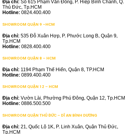
Địa chỉ:
Số 615 Phạm Văn Đồng, P. Hiệp Bình Chánh, Q.
Thủ Đức, Tp.HCM
Hotline:
0824.400.400
SHOWROOM QUẬN 9 –HCM
Địa chỉ:
535 Đỗ Xuân Hợp, P. Phước Long B, Quận 9,
Tp.HCM
Hotline:
0828.400.400
SHOWROOM QUẬN 8 – HCM
Địa chỉ:
1194 Phạm Thế Hiển, Quận 8, TP.HCM
Hotline:
0899.400.400
SHOWROOM QUẬN 12 – HCM
Địa chỉ:
Vườn Lài, Phường Phú Đông, Quận 12, Tp.HCM
Hotline:
0886.500.500
SHOWROOM QUẬN THỦ ĐỨC – DĨ AN BÌNH DƯƠNG
Địa chỉ:
21, Quốc Lộ 1K, P. Linh Xuân, Quận Thủ Đức,
Tp.HCM