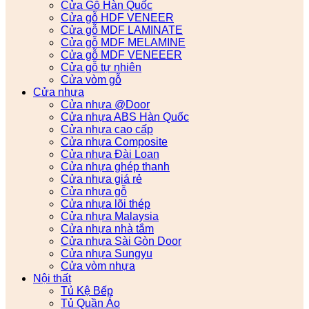
Cửa Gỗ Hàn Quốc
Cửa gỗ HDF VENEER
Cửa gỗ MDF LAMINATE
Cửa gỗ MDF MELAMINE
Cửa gỗ MDF VENEEER
Cửa gỗ tự nhiên
Cửa vòm gỗ
Cửa nhựa
Cửa nhựa @Door
Cửa nhựa ABS Hàn Quốc
Cửa nhựa cao cấp
Cửa nhựa Composite
Cửa nhựa Đài Loan
Cửa nhựa ghép thanh
Cửa nhựa giá rẻ
Cửa nhựa gỗ
Cửa nhựa lõi thép
Cửa nhựa Malaysia
Cửa nhựa nhà tắm
Cửa nhựa Sài Gòn Door
Cửa nhựa Sungyu
Cửa vòm nhựa
Nội thất
Tủ Kệ Bếp
Tủ Quần Áo