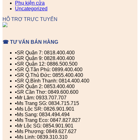
Phụ kiện cửa
Uncategorized
HỖ TRỢ TRỰC TUYẾN
☎ TƯ VẤN BÁN HÀNG
▪️SR Quận 7: 0818.400.400
▪️SR Quận 9: 0828.400.400
▪️SR Quận 12: 0886.500.500
▪️SR Q.Tân Phú: 0899.400.400
▪️SR Q.Thủ Đức: 0855.400.400
▪️SR Q.Bình Thạnh: 0814.400.400
▪️SR Quận 2: 0853.400.400
▪️SR Cần Thơ: 0849.600.600
▪️Mr Lãm: 0933.707.707
▪️Ms Trang SG: 0834.715.715
▪️Ms Lộc SR: 0826.901.901
▪️Ms Sang: 0834.494.494
▪️Ms Trang Eco: 0847.827.827
▪️Mr Lộc SG: 0854.901.901
▪️Ms Phượng: 0849.627.627
▪️Ms Linh: 0839.310.310