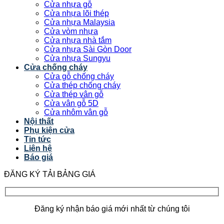
Cửa nhựa gỗ
Cửa nhựa lõi thép
Cửa nhựa Malaysia
Cửa vòm nhựa
Cửa nhựa nhà tắm
Cửa nhựa Sài Gòn Door
Cửa nhựa Sungyu
Cửa chống cháy
Cửa gỗ chống cháy
Cửa thép chống cháy
Cửa thép vân gỗ
Cửa vân gỗ 5D
Cửa nhôm vân gỗ
Nội thất
Phụ kiện cửa
Tin tức
Liên hệ
Báo giá
ĐĂNG KÝ TẢI BẢNG GIÁ
Đăng ký nhận báo giá mới nhất từ chúng tôi