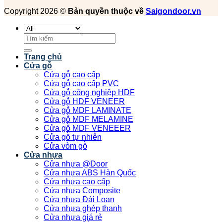
Copyright 2026 ©
Bản quyền thuộc về
Saigondoor.vn
Tìm
kiếm:
Trang chủ
Cửa gỗ
Cửa gỗ cao cấp
Cửa gỗ cao cấp PVC
Cửa gỗ công nghiệp HDF
Cửa gỗ HDF VENEER
Cửa gỗ MDF LAMINATE
Cửa gỗ MDF MELAMINE
Cửa gỗ MDF VENEEER
Cửa gỗ tự nhiên
Cửa vòm gỗ
Cửa nhựa
Cửa nhựa @Door
Cửa nhựa ABS Hàn Quốc
Cửa nhựa cao cấp
Cửa nhựa Composite
Cửa nhựa Đài Loan
Cửa nhựa ghép thanh
Cửa nhựa giá rẻ