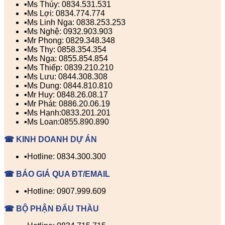
▪️Ms Thúy: 0834.531.531
▪️Ms Lợi: 0834.774.774
▪️Ms Linh Nga: 0838.253.253
▪️Ms Nghệ: 0932.903.903
▪️Mr Phong: 0829.348.348
▪️Ms Thy: 0858.354.354
▪️Ms Nga: 0855.854.854
▪️Ms Thiếp: 0839.210.210
▪️Ms Lưu: 0844.308.308
▪️Ms Dung: 0844.810.810
▪️Mr Huy: 0848.26.08.17
▪️Mr Phát: 0886.20.06.19
▪️Ms Hạnh:0833.201.201
▪️Ms Loan:0855.890.890
☎ KINH DOANH DỰ ÁN
▪️Hotline: 0834.300.300
☎ BÁO GIÁ QUA ĐT/EMAIL
▪️Hotline: 0907.999.609
☎ BỘ PHẬN ĐẤU THẦU