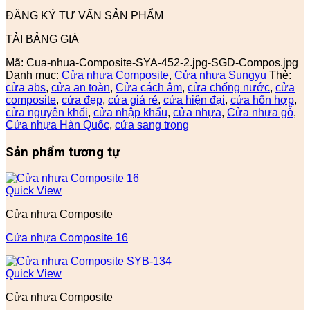
ĐĂNG KÝ TƯ VẤN SẢN PHẨM
TẢI BẢNG GIÁ
Mã:
Cua-nhua-Composite-SYA-452-2.jpg-SGD-Compos.jpg
Danh mục:
Cửa nhựa Composite
,
Cửa nhựa Sungyu
Thẻ:
cửa abs
,
cửa an toàn
,
Cửa cách âm
,
cửa chống nước
,
cửa
composite
,
cửa đẹp
,
cửa giá rẻ
,
cửa hiện đại
,
cửa hổn hợp
,
cửa nguyên khối
,
cửa nhập khẩu
,
cửa nhựa
,
Cửa nhựa gỗ
,
Cửa nhựa Hàn Quốc
,
cửa sang trọng
Sản phẩm tương tự
Quick View
Cửa nhựa Composite
Cửa nhựa Composite 16
Quick View
Cửa nhựa Composite