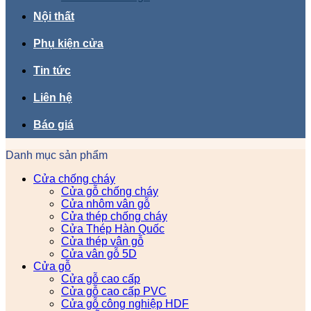
Nội thất
Phụ kiện cửa
Tin tức
Liên hệ
Báo giá
Danh mục sản phẩm
Cửa chống cháy
Cửa gỗ chống cháy
Cửa nhôm vân gỗ
Cửa thép chống cháy
Cửa Thép Hàn Quốc
Cửa thép vân gỗ
Cửa vân gỗ 5D
Cửa gỗ
Cửa gỗ cao cấp
Cửa gỗ cao cấp PVC
Cửa gỗ công nghiệp HDF