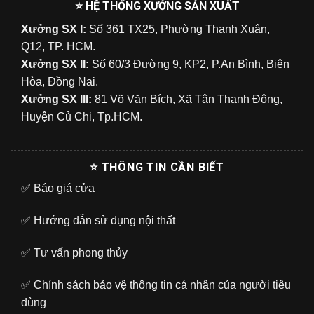
⭐ HỆ THỐNG XƯỞNG SẢN XUẤT
Xưởng SX I:
Số 361 TX25, Phường Thạnh Xuân,
Q12, TP. HCM.
Xưởng SX II:
Số 60/3 Đường 9, KP2, P.An Bình, Biên
Hòa, Đồng Nai.
Xưởng SX III:
81 Võ Văn Bích, Xã Tân Thạnh Đông,
Huyện Củ Chi, Tp.HCM.
⭐ THÔNG TIN CẦN BIẾT
✅
Báo giá cửa
✅
Hướng dẫn sử dụng nội thất
✅
Tư vấn phong thủy
✅
Chính sách bảo vệ thông tin cá nhân của người tiêu
dùng