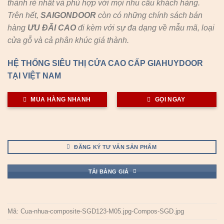
thành rẻ nhất và phù hợp với mọi nhu cầu khách hàng.
Trên hết,
SAIGONDOOR
còn có những chính sách bán
hàng
ƯU ĐÃI
CAO
đi kèm với sự đa dạng về mẫu mã, loại
cửa gỗ và cả phân khúc giá thành.
HỆ THỐNG SIÊU THỊ CỬA CAO CẤP GIAHUYDOOR
TẠI VIỆT NAM
MUA HÀNG NHANH
GỌI NGAY
ĐĂNG KÝ TƯ VẤN SẢN PHẨM
TẢI BẢNG GIÁ
Mã:
Cua-nhua-composite-SGD123-M05.jpg-Compos-SGD.jpg