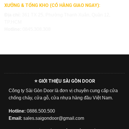
XƯỞNG & TỔNG KHO (CÓ HÀNG GIAO NGAY):
Địa chỉ:
361 TX 25, Phường Thạnh Xuân, Quận 12,
TP.HCM
Hotline:
0845.308.308
⭐ GIỚI THIỆU SÀI GÒN DOOR
Công ty Sài Gòn Door là đơn vị chuyên cung cấp cửa
chống cháy, cửa gỗ, cửa nhựa hàng đầu Việt Nam.
Hotline:
0886.500.500
Email:
sales.saigondoor@gmail.com