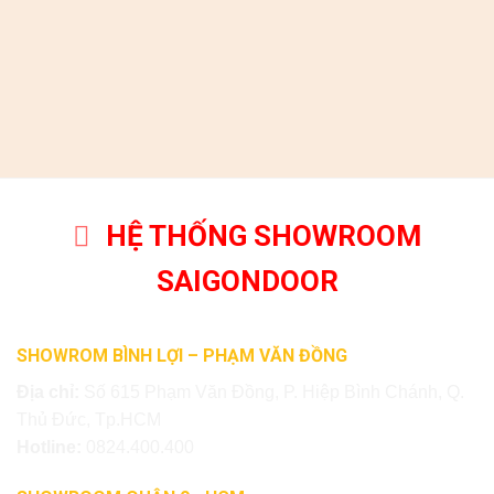
HỆ THỐNG SHOWROOM
SAIGONDOOR
SHOWROM BÌNH LỢI – PHẠM VĂN ĐỒNG
Địa chỉ:
Số 615 Phạm Văn Đồng, P. Hiệp Bình Chánh, Q.
Thủ Đức, Tp.HCM
Hotline:
0824.400.400