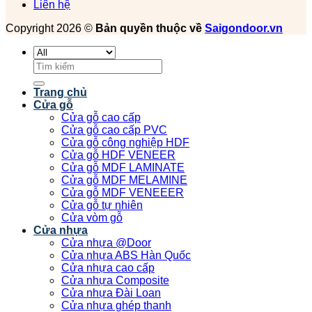
Liên hệ
Copyright 2026 ©
Bản quyền thuộc về
Saigondoor.vn
Tìm
kiếm:
Trang chủ
Cửa gỗ
Cửa gỗ cao cấp
Cửa gỗ cao cấp PVC
Cửa gỗ công nghiệp HDF
Cửa gỗ HDF VENEER
Cửa gỗ MDF LAMINATE
Cửa gỗ MDF MELAMINE
Cửa gỗ MDF VENEEER
Cửa gỗ tự nhiên
Cửa vòm gỗ
Cửa nhựa
Cửa nhựa @Door
Cửa nhựa ABS Hàn Quốc
Cửa nhựa cao cấp
Cửa nhựa Composite
Cửa nhựa Đài Loan
Cửa nhựa ghép thanh