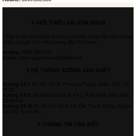
⭐ GIỚI THIỆU SÀI GÒN DOOR
Công ty Sài Gòn Door là đơn vị chuyên cung cấp cửa chống
cháy, cửa gỗ, cửa nhựa hàng đầu Việt Nam.
Hotline:
0886.500.500
Email:
sales.saigondoor@gmail.com
⭐ HỆ THỐNG XƯỞNG SẢN XUẤT
Xưởng SX I:
Số 361 TX25, Phường Thạnh Xuân, Q12, TP.
HCM.
Xưởng SX II:
Số 60/3 Đường 9, KP2, P.An Bình, Biên Hòa,
Đồng Nai.
Xưởng SX III:
81 Võ Văn Bích, Xã Tân Thạnh Đông, Huyện
Củ Chi, Tp.HCM.
⭐ THÔNG TIN CẦN BIẾT