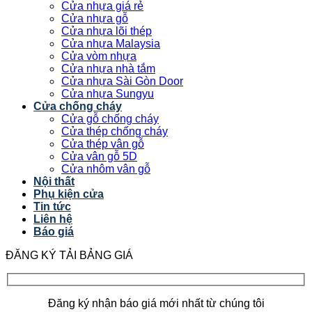
Cửa nhựa giá rẻ
Cửa nhựa gỗ
Cửa nhựa lõi thép
Cửa nhựa Malaysia
Cửa vòm nhựa
Cửa nhựa nhà tắm
Cửa nhựa Sài Gòn Door
Cửa nhựa Sungyu
Cửa chống cháy
Cửa gỗ chống cháy
Cửa thép chống cháy
Cửa thép vân gỗ
Cửa vân gỗ 5D
Cửa nhôm vân gỗ
Nội thất
Phụ kiện cửa
Tin tức
Liên hệ
Báo giá
ĐĂNG KÝ TẢI BẢNG GIÁ
Đăng ký nhận báo giá mới nhất từ chúng tôi