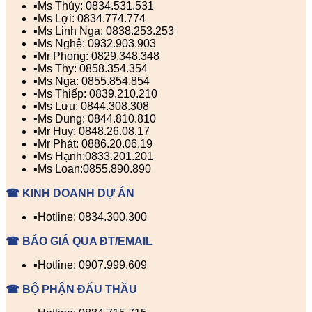
▪️Ms Thúy: 0834.531.531
▪️Ms Lợi: 0834.774.774
▪️Ms Linh Nga: 0838.253.253
▪️Ms Nghệ: 0932.903.903
▪️Mr Phong: 0829.348.348
▪️Ms Thy: 0858.354.354
▪️Ms Nga: 0855.854.854
▪️Ms Thiếp: 0839.210.210
▪️Ms Lưu: 0844.308.308
▪️Ms Dung: 0844.810.810
▪️Mr Huy: 0848.26.08.17
▪️Mr Phát: 0886.20.06.19
▪️Ms Hạnh:0833.201.201
▪️Ms Loan:0855.890.890
☎ KINH DOANH DỰ ÁN
▪️Hotline: 0834.300.300
☎ BÁO GIÁ QUA ĐT/EMAIL
▪️Hotline: 0907.999.609
☎ BỘ PHẬN ĐẤU THẦU