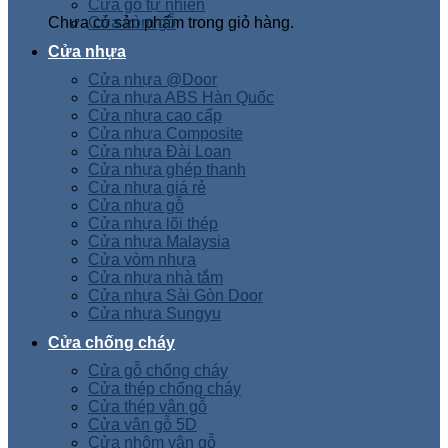
Cửa gỗ tự nhiên
Chưa có sản phẩm trong giỏ hàng.
Cửa vòm gỗ
Cửa nhựa
Cửa nhựa @Door
Cửa nhựa ABS Hàn Quốc
Cửa nhựa cao cấp
Cửa nhựa Composite
Cửa nhựa Đài Loan
Cửa nhựa ghép thanh
Cửa nhựa giá rẻ
Cửa nhựa gỗ
Cửa nhựa lõi thép
Cửa nhựa Malaysia
Cửa vòm nhựa
Cửa nhựa nhà tắm
Cửa nhựa Sài Gòn Door
Cửa nhựa Sungyu
Cửa chống cháy
Cửa gỗ chống cháy
Cửa thép chống cháy
Cửa thép vân gỗ
Cửa vân gỗ 5D
Cửa nhôm vân gỗ