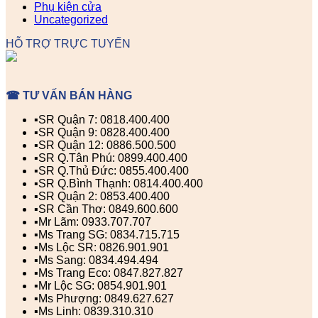
Phụ kiện cửa
Uncategorized
HỖ TRỢ TRỰC TUYẾN
☎ TƯ VẤN BÁN HÀNG
▪️SR Quận 7: 0818.400.400
▪️SR Quận 9: 0828.400.400
▪️SR Quận 12: 0886.500.500
▪️SR Q.Tân Phú: 0899.400.400
▪️SR Q.Thủ Đức: 0855.400.400
▪️SR Q.Bình Thạnh: 0814.400.400
▪️SR Quận 2: 0853.400.400
▪️SR Cần Thơ: 0849.600.600
▪️Mr Lãm: 0933.707.707
▪️Ms Trang SG: 0834.715.715
▪️Ms Lộc SR: 0826.901.901
▪️Ms Sang: 0834.494.494
▪️Ms Trang Eco: 0847.827.827
▪️Mr Lộc SG: 0854.901.901
▪️Ms Phượng: 0849.627.627
▪️Ms Linh: 0839.310.310