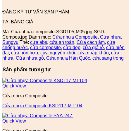
ĐĂNG KÝ TƯ VẤN SẢN PHẨM
TẢI BẢNG GIÁ
Mã:
Cua-nhua-composite-SGD105-M05.jpg-SGD-
Compos.jpg
Danh mục:
Cửa nhựa Composite
,
Cửa nhựa
Sungyu
Thẻ:
cửa abs
,
cửa an toàn
,
Cửa cách âm
,
cửa
chống nước
,
cửa composite
,
cửa đẹp
,
cửa giá rẻ
,
cửa hiện
đại
,
cửa hổn hợp
,
cửa nguyên khối
,
cửa nhập khẩu
,
cửa
nhựa
,
Cửa nhựa gỗ
,
Cửa nhựa Hàn Quốc
,
cửa sang trọng
Sản phẩm tương tự
Quick View
Cửa nhựa Composite
Cửa nhựa Composite KSD117-MT104
Quick View
Cửa nhựa Composite