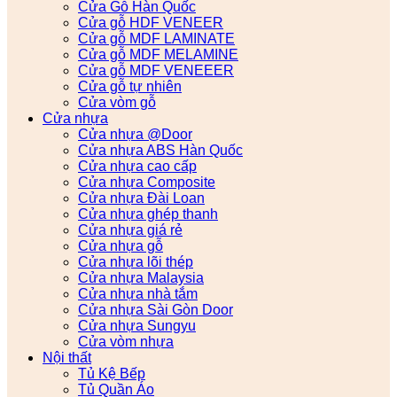
Cửa Gỗ Hàn Quốc
Cửa gỗ HDF VENEER
Cửa gỗ MDF LAMINATE
Cửa gỗ MDF MELAMINE
Cửa gỗ MDF VENEEER
Cửa gỗ tự nhiên
Cửa vòm gỗ
Cửa nhựa
Cửa nhựa @Door
Cửa nhựa ABS Hàn Quốc
Cửa nhựa cao cấp
Cửa nhựa Composite
Cửa nhựa Đài Loan
Cửa nhựa ghép thanh
Cửa nhựa giá rẻ
Cửa nhựa gỗ
Cửa nhựa lõi thép
Cửa nhựa Malaysia
Cửa nhựa nhà tắm
Cửa nhựa Sài Gòn Door
Cửa nhựa Sungyu
Cửa vòm nhựa
Nội thất
Tủ Kệ Bếp
Tủ Quần Áo