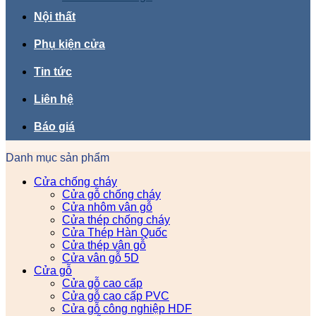
Nội thất
Phụ kiện cửa
Tin tức
Liên hệ
Báo giá
Danh mục sản phẩm
Cửa chống cháy
Cửa gỗ chống cháy
Cửa nhôm vân gỗ
Cửa thép chống cháy
Cửa Thép Hàn Quốc
Cửa thép vân gỗ
Cửa vân gỗ 5D
Cửa gỗ
Cửa gỗ cao cấp
Cửa gỗ cao cấp PVC
Cửa gỗ công nghiệp HDF