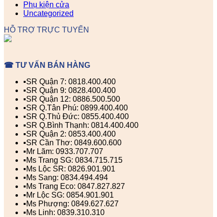
Phụ kiện cửa
Uncategorized
HỖ TRỢ TRỰC TUYẾN
☎ TƯ VẤN BÁN HÀNG
▪️SR Quận 7: 0818.400.400
▪️SR Quận 9: 0828.400.400
▪️SR Quận 12: 0886.500.500
▪️SR Q.Tân Phú: 0899.400.400
▪️SR Q.Thủ Đức: 0855.400.400
▪️SR Q.Bình Thạnh: 0814.400.400
▪️SR Quận 2: 0853.400.400
▪️SR Cần Thơ: 0849.600.600
▪️Mr Lãm: 0933.707.707
▪️Ms Trang SG: 0834.715.715
▪️Ms Lộc SR: 0826.901.901
▪️Ms Sang: 0834.494.494
▪️Ms Trang Eco: 0847.827.827
▪️Mr Lộc SG: 0854.901.901
▪️Ms Phượng: 0849.627.627
▪️Ms Linh: 0839.310.310