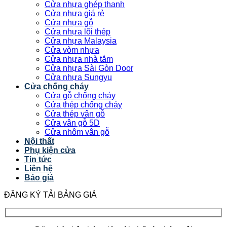
Cửa nhựa ghép thanh
Cửa nhựa giá rẻ
Cửa nhựa gỗ
Cửa nhựa lõi thép
Cửa nhựa Malaysia
Cửa vòm nhựa
Cửa nhựa nhà tắm
Cửa nhựa Sài Gòn Door
Cửa nhựa Sungyu
Cửa chống cháy
Cửa gỗ chống cháy
Cửa thép chống cháy
Cửa thép vân gỗ
Cửa vân gỗ 5D
Cửa nhôm vân gỗ
Nội thất
Phụ kiện cửa
Tin tức
Liên hệ
Báo giá
ĐĂNG KÝ TẢI BẢNG GIÁ