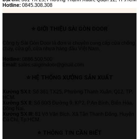
Hotline:
0845.308.308
⭐ GIỚI THIỆU SÀI GÒN DOOR
Công ty Sài Gòn Door là đơn vị chuyên cung cấp cửa chống
cháy, cửa gỗ, cửa nhựa hàng đầu Việt Nam.
Hotline:
0886.500.500
Email:
sales.saigondoor@gmail.com
⭐ HỆ THỐNG XƯỞNG SẢN XUẤT
Xưởng SX I:
Số 361 TX25, Phường Thạnh Xuân, Q12, TP.
HCM.
Xưởng SX II:
Số 60/3 Đường 9, KP2, P.An Bình, Biên Hòa,
Đồng Nai.
Xưởng SX III:
81 Võ Văn Bích, Xã Tân Thạnh Đông, Huyện
Củ Chi, Tp.HCM.
⭐ THÔNG TIN CẦN BIẾT