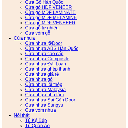
Cửa Gỗ Hàn Quốc
Cửa gỗ HDF VENEER
Cửa gỗ MDF LAMINATE
Cửa gỗ MDF MELAMINE
Cửa gỗ MDF VENEEER
Cửa gỗ tự nhiên
Cửa vòm gỗ
Cửa nhựa
Cửa nhựa @Door
Cửa nhựa ABS Hàn Quốc
Cửa nhựa cao cấp
Cửa nhựa Composite
Cửa nhựa Đài Loan
Cửa nhựa ghép thanh
Cửa nhựa giá rẻ
Cửa nhựa gỗ
Cửa nhựa lõi thép
Cửa nhựa Malaysia
Cửa nhựa nhà tắm
Cửa nhựa Sài Gòn Door
Cửa nhựa Sungyu
Cửa vòm nhựa
Nội thất
Tủ Kệ Bếp
Tủ Quần Áo