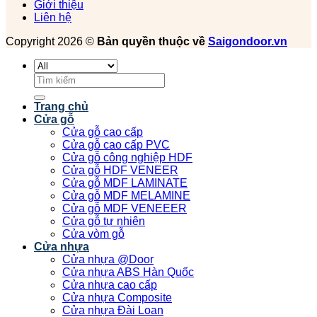
Giới thiệu
Liên hệ
Copyright 2026 ©
Bản quyền thuộc về
Saigondoor.vn
Tìm
kiếm:
Trang chủ
Cửa gỗ
Cửa gỗ cao cấp
Cửa gỗ cao cấp PVC
Cửa gỗ công nghiệp HDF
Cửa gỗ HDF VENEER
Cửa gỗ MDF LAMINATE
Cửa gỗ MDF MELAMINE
Cửa gỗ MDF VENEEER
Cửa gỗ tự nhiên
Cửa vòm gỗ
Cửa nhựa
Cửa nhựa @Door
Cửa nhựa ABS Hàn Quốc
Cửa nhựa cao cấp
Cửa nhựa Composite
Cửa nhựa Đài Loan