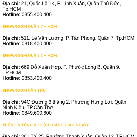
Địa chỉ:
21, Quốc Lộ 1K, P. Linh Xuân, Quận Thủ Đức,
Tp.HCM
Hotline:
0855.400.400
SHOWROOM QUẬN 7 – HCM
Địa chỉ:
511, Lê Văn Lương, P. Tân Phong, Quận 7, Tp.HCM
Hotline:
0818.400.400
SHOWROOM QUẬN 2 – HCM:
Địa chỉ:
669 Đỗ Xuân Hợp, P. Phước Long B, Quận 9,
TP.HCM
Hotline:
0853.400.400
SHOWROOM CẦN THƠ:
Địa chỉ:
94C Đường 3 tháng 2, Phường Hưng Lợi, Quận
Ninh Kiều, TP.Cần Thơ
Hotline:
0849.600.600
XƯỞNG & TỔNG KHO (CÓ HÀNG GIAO NGAY):
Địa chỉ:
361 TX 25, Phường Thạnh Xuân, Quận 12, TP.HCM