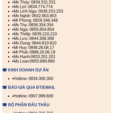
▪️Ms Thúy: 0834.531.531
▪️Ms Lợi: 0834.774.774
▪️Ms Linh Nga: 0838.253.253
▪️Ms Nghệ: 0932.903.903
▪️Mr Phong: 0829.348.348
▪️Ms Thy: 0858.354.354
▪️Ms Nga: 0855.854.854
▪️Ms Thiếp: 0839.210.210
▪️Ms Lưu: 0844.308.308
▪️Ms Dung: 0844.810.810
▪️Mr Huy: 0848.26.08.17
▪️Mr Phát: 0886.20.06.19
▪️Ms Hạnh:0833.201.201
▪️Ms Loan:0855.890.890
☎ KINH DOANH DỰ ÁN
▪️Hotline: 0834.300.300
☎ BÁO GIÁ QUA ĐT/EMAIL
▪️Hotline: 0907.999.609
☎ BỘ PHẬN ĐẤU THẦU