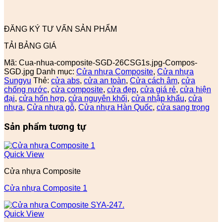
ĐĂNG KÝ TƯ VẤN SẢN PHẨM
TẢI BẢNG GIÁ
Mã:
Cua-nhua-composite-SGD-26CSG1s.jpg-Compos-
SGD.jpg
Danh mục:
Cửa nhựa Composite
,
Cửa nhựa
Sungyu
Thẻ:
cửa abs
,
cửa an toàn
,
Cửa cách âm
,
cửa
chống nước
,
cửa composite
,
cửa đẹp
,
cửa giá rẻ
,
cửa hiện
đại
,
cửa hổn hợp
,
cửa nguyên khối
,
cửa nhập khẩu
,
cửa
nhựa
,
Cửa nhựa gỗ
,
Cửa nhựa Hàn Quốc
,
cửa sang trọng
Sản phẩm tương tự
Quick View
Cửa nhựa Composite
Cửa nhựa Composite 1
Quick View