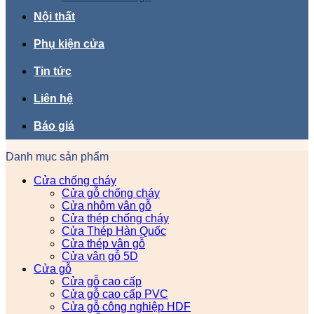
Nội thất
Phụ kiện cửa
Tin tức
Liên hệ
Báo giá
Danh mục sản phẩm
Cửa chống cháy
Cửa gỗ chống cháy
Cửa nhôm vân gỗ
Cửa thép chống cháy
Cửa Thép Hàn Quốc
Cửa thép vân gỗ
Cửa vân gỗ 5D
Cửa gỗ
Cửa gỗ cao cấp
Cửa gỗ cao cấp PVC
Cửa gỗ công nghiệp HDF