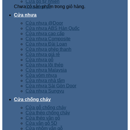
Cửa gỗ tự nhiên
Chưa có sản phẩm trong giỏ hàng.
Cửa vòm gỗ
Cửa nhựa
Cửa nhựa @Door
Cửa nhựa ABS Hàn Quốc
Cửa nhựa cao cấp
Cửa nhựa Composite
Cửa nhựa Đài Loan
Cửa nhựa ghép thanh
Cửa nhựa giá rẻ
Cửa nhựa gỗ
Cửa nhựa lõi thép
Cửa nhựa Malaysia
Cửa vòm nhựa
Cửa nhựa nhà tắm
Cửa nhựa Sài Gòn Door
Cửa nhựa Sungyu
Cửa chống cháy
Cửa gỗ chống cháy
Cửa thép chống cháy
Cửa thép vân gỗ
Cửa vân gỗ 5D
Cửa nhôm vân gỗ