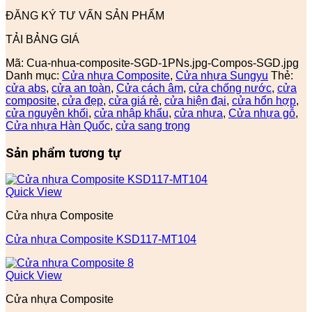
ĐĂNG KÝ TƯ VẤN SẢN PHẨM
TẢI BẢNG GIÁ
Mã:
Cua-nhua-composite-SGD-1PNs.jpg-Compos-SGD.jpg
Danh mục:
Cửa nhựa Composite
,
Cửa nhựa Sungyu
Thẻ:
cửa abs
,
cửa an toàn
,
Cửa cách âm
,
cửa chống nước
,
cửa
composite
,
cửa đẹp
,
cửa giá rẻ
,
cửa hiện đại
,
cửa hổn hợp
,
cửa nguyên khối
,
cửa nhập khẩu
,
cửa nhựa
,
Cửa nhựa gỗ
,
Cửa nhựa Hàn Quốc
,
cửa sang trọng
Sản phẩm tương tự
Quick View
Cửa nhựa Composite
Cửa nhựa Composite KSD117-MT104
Quick View
Cửa nhựa Composite