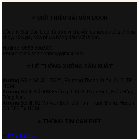
⭐ GIỚI THIỆU SÀI GÒN DOOR
Công ty Sài Gòn Door là đơn vị chuyên cung cấp cửa chống
cháy, cửa gỗ, cửa nhựa hàng đầu Việt Nam.
Hotline:
0886.500.500
Email:
sales.saigondoor@gmail.com
⭐ HỆ THỐNG XƯỞNG SẢN XUẤT
Xưởng SX I:
Số 361 TX25, Phường Thạnh Xuân, Q12, TP.
HCM.
Xưởng SX II:
Số 60/3 Đường 9, KP2, P.An Bình, Biên Hòa,
Đồng Nai.
Xưởng SX III:
81 Võ Văn Bích, Xã Tân Thạnh Đông, Huyện
Củ Chi, Tp.HCM.
⭐ THÔNG TIN CẦN BIẾT
✅
Báo giá cửa