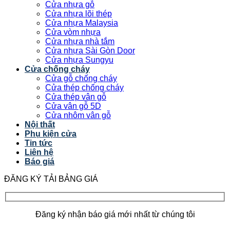
Cửa nhựa gỗ
Cửa nhựa lõi thép
Cửa nhựa Malaysia
Cửa vòm nhựa
Cửa nhựa nhà tắm
Cửa nhựa Sài Gòn Door
Cửa nhựa Sungyu
Cửa chống cháy
Cửa gỗ chống cháy
Cửa thép chống cháy
Cửa thép vân gỗ
Cửa vân gỗ 5D
Cửa nhôm vân gỗ
Nội thất
Phụ kiện cửa
Tin tức
Liên hệ
Báo giá
ĐĂNG KÝ TẢI BẢNG GIÁ
Đăng ký nhận báo giá mới nhất từ chúng tôi