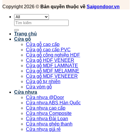
Copyright 2026 ©
Bản quyền thuộc về
Saigondoor.vn
Tìm
kiếm:
Trang chủ
Cửa gỗ
Cửa gỗ cao cấp
Cửa gỗ cao cấp PVC
Cửa gỗ công nghiệp HDF
Cửa gỗ HDF VENEER
Cửa gỗ MDF LAMINATE
Cửa gỗ MDF MELAMINE
Cửa gỗ MDF VENEEER
Cửa gỗ tự nhiên
Cửa vòm gỗ
Cửa nhựa
Cửa nhựa @Door
Cửa nhựa ABS Hàn Quốc
Cửa nhựa cao cấp
Cửa nhựa Composite
Cửa nhựa Đài Loan
Cửa nhựa ghép thanh
Cửa nhựa giá rẻ