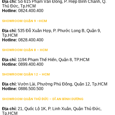
Địa chỉ:
Số 615 Phạm Văn Đồng, P. Hiệp Bình Chánh, Q.
Thủ Đức, Tp.HCM
Hotline:
0824.400.400
SHOWROOM QUẬN 9 –HCM
Địa chỉ:
535 Đỗ Xuân Hợp, P. Phước Long B, Quận 9,
Tp.HCM
Hotline:
0828.400.400
SHOWROOM QUẬN 8 – HCM
Địa chỉ:
1194 Phạm Thế Hiển, Quận 8, TP.HCM
Hotline:
0899.400.400
SHOWROOM QUẬN 12 – HCM
Địa chỉ:
Vườn Lài, Phường Phú Đông, Quận 12, Tp.HCM
Hotline:
0886.500.500
SHOWROOM QUẬN THỦ ĐỨC – DĨ AN BÌNH DƯƠNG
Địa chỉ:
21, Quốc Lộ 1K, P. Linh Xuân, Quận Thủ Đức,
Tp.HCM