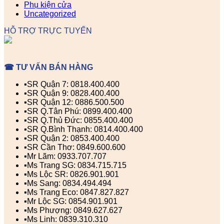
Phụ kiện cửa
Uncategorized
HỖ TRỢ TRỰC TUYẾN
☎ TƯ VẤN BÁN HÀNG
▪️SR Quận 7: 0818.400.400
▪️SR Quận 9: 0828.400.400
▪️SR Quận 12: 0886.500.500
▪️SR Q.Tân Phú: 0899.400.400
▪️SR Q.Thủ Đức: 0855.400.400
▪️SR Q.Bình Thạnh: 0814.400.400
▪️SR Quận 2: 0853.400.400
▪️SR Cần Thơ: 0849.600.600
▪️Mr Lãm: 0933.707.707
▪️Ms Trang SG: 0834.715.715
▪️Ms Lộc SR: 0826.901.901
▪️Ms Sang: 0834.494.494
▪️Ms Trang Eco: 0847.827.827
▪️Mr Lộc SG: 0854.901.901
▪️Ms Phượng: 0849.627.627
▪️Ms Linh: 0839.310.310