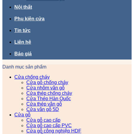
Nội thất
Phụ kiện cửa
Tin tức
Liên hệ
Báo giá
Danh mục sản phẩm
Cửa chống cháy
Cửa gỗ chống cháy
Cửa nhôm vân gỗ
Cửa thép chống cháy
Cửa Thép Hàn Quốc
Cửa thép vân gỗ
Cửa vân gỗ 5D
Cửa gỗ
Cửa gỗ cao cấp
Cửa gỗ cao cấp PVC
Cửa gỗ công nghiệp HDF