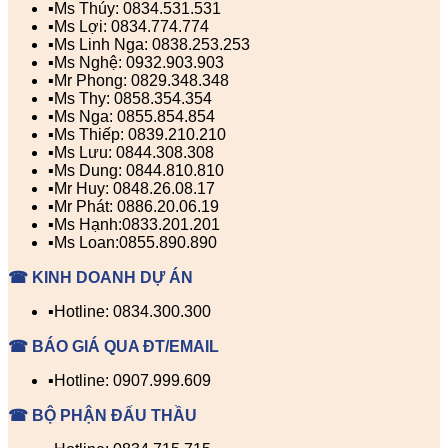
▪️Ms Thúy: 0834.531.531
▪️Ms Lợi: 0834.774.774
▪️Ms Linh Nga: 0838.253.253
▪️Ms Nghệ: 0932.903.903
▪️Mr Phong: 0829.348.348
▪️Ms Thy: 0858.354.354
▪️Ms Nga: 0855.854.854
▪️Ms Thiếp: 0839.210.210
▪️Ms Lưu: 0844.308.308
▪️Ms Dung: 0844.810.810
▪️Mr Huy: 0848.26.08.17
▪️Mr Phát: 0886.20.06.19
▪️Ms Hạnh:0833.201.201
▪️Ms Loan:0855.890.890
☎ KINH DOANH DỰ ÁN
▪️Hotline: 0834.300.300
☎ BÁO GIÁ QUA ĐT/EMAIL
▪️Hotline: 0907.999.609
☎ BỘ PHẬN ĐẤU THẦU