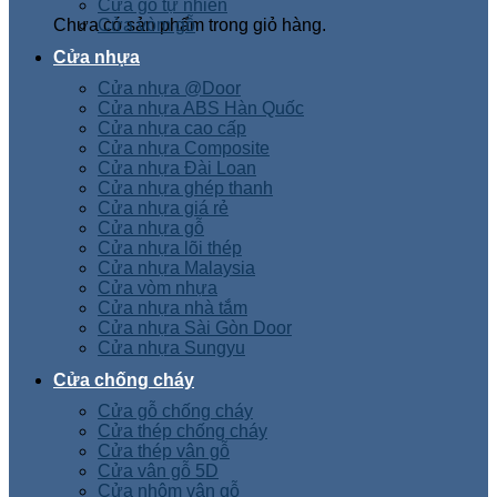
Cửa gỗ tự nhiên
Chưa có sản phẩm trong giỏ hàng.
Cửa vòm gỗ
Cửa nhựa
Cửa nhựa @Door
Cửa nhựa ABS Hàn Quốc
Cửa nhựa cao cấp
Cửa nhựa Composite
Cửa nhựa Đài Loan
Cửa nhựa ghép thanh
Cửa nhựa giá rẻ
Cửa nhựa gỗ
Cửa nhựa lõi thép
Cửa nhựa Malaysia
Cửa vòm nhựa
Cửa nhựa nhà tắm
Cửa nhựa Sài Gòn Door
Cửa nhựa Sungyu
Cửa chống cháy
Cửa gỗ chống cháy
Cửa thép chống cháy
Cửa thép vân gỗ
Cửa vân gỗ 5D
Cửa nhôm vân gỗ