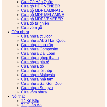
Cửa Gỗ Hàn Quốc
Cửa gỗ HDF VENEER
Cửa gỗ MDF LAMINATE
Cửa gỗ MDF MELAMINE
Cửa gỗ MDF VENEEER
Cửa gỗ tự nhiên
Cửa vòm gỗ
Cửa nhựa
Cửa nhựa @Door
Cửa nhựa ABS Hàn Quốc
Cửa nhựa cao cấp
Cửa nhựa Composite
Cửa nhựa Đài Loan
Cửa nhựa ghép thanh
Cửa nhựa giá rẻ
Cửa nhựa gỗ
Cửa nhựa lõi thép
Cửa nhựa Malaysia
Cửa nhựa nhà tắm
Cửa nhựa Sài Gòn Door
Cửa nhựa Sungyu
Cửa vòm nhựa
Nội thất
Tủ Kệ Bếp
Tủ Quần Áo