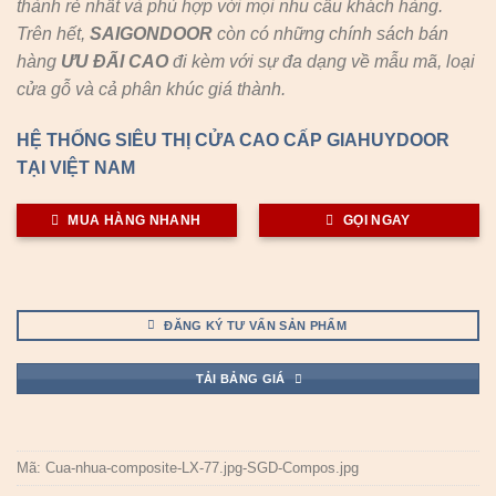
thành rẻ nhất và phù hợp với mọi nhu cầu khách hàng.
Trên hết,
SAIGONDOOR
còn có những chính sách bán
hàng
ƯU ĐÃI
CAO
đi kèm với sự đa dạng về mẫu mã, loại
cửa gỗ và cả phân khúc giá thành.
HỆ THỐNG SIÊU THỊ CỬA CAO CẤP GIAHUYDOOR
TẠI VIỆT NAM
MUA HÀNG NHANH
GỌI NGAY
ĐĂNG KÝ TƯ VẤN SẢN PHẨM
TẢI BẢNG GIÁ
Mã:
Cua-nhua-composite-LX-77.jpg-SGD-Compos.jpg