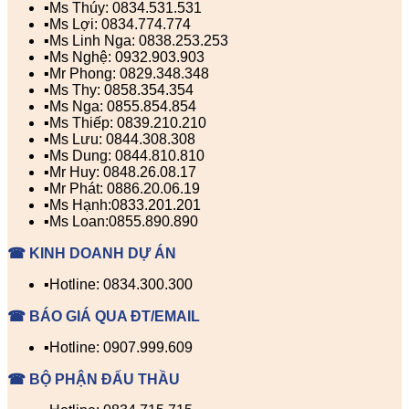
▪️Ms Thúy: 0834.531.531
▪️Ms Lợi: 0834.774.774
▪️Ms Linh Nga: 0838.253.253
▪️Ms Nghệ: 0932.903.903
▪️Mr Phong: 0829.348.348
▪️Ms Thy: 0858.354.354
▪️Ms Nga: 0855.854.854
▪️Ms Thiếp: 0839.210.210
▪️Ms Lưu: 0844.308.308
▪️Ms Dung: 0844.810.810
▪️Mr Huy: 0848.26.08.17
▪️Mr Phát: 0886.20.06.19
▪️Ms Hạnh:0833.201.201
▪️Ms Loan:0855.890.890
☎ KINH DOANH DỰ ÁN
▪️Hotline: 0834.300.300
☎ BÁO GIÁ QUA ĐT/EMAIL
▪️Hotline: 0907.999.609
☎ BỘ PHẬN ĐẤU THẦU