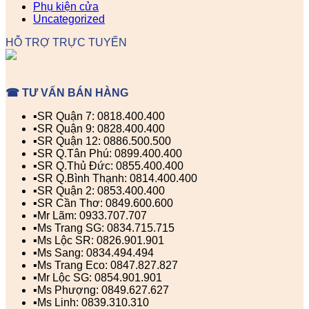
Phụ kiện cửa
Uncategorized
HỖ TRỢ TRỰC TUYẾN
☎ TƯ VẤN BÁN HÀNG
▪️SR Quận 7: 0818.400.400
▪️SR Quận 9: 0828.400.400
▪️SR Quận 12: 0886.500.500
▪️SR Q.Tân Phú: 0899.400.400
▪️SR Q.Thủ Đức: 0855.400.400
▪️SR Q.Bình Thạnh: 0814.400.400
▪️SR Quận 2: 0853.400.400
▪️SR Cần Thơ: 0849.600.600
▪️Mr Lãm: 0933.707.707
▪️Ms Trang SG: 0834.715.715
▪️Ms Lộc SR: 0826.901.901
▪️Ms Sang: 0834.494.494
▪️Ms Trang Eco: 0847.827.827
▪️Mr Lộc SG: 0854.901.901
▪️Ms Phượng: 0849.627.627
▪️Ms Linh: 0839.310.310