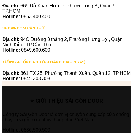
Địa chỉ:
669 Đỗ Xuân Hợp, P. Phước Long B, Quận 9,
TP.HCM
Hotline:
0853.400.400
SHOWROOM CẦN THƠ:
Địa chỉ:
94C Đường 3 tháng 2, Phường Hưng Lợi, Quận
Ninh Kiều, TP.Cần Thơ
Hotline:
0849.600.600
XƯỞNG & TỔNG KHO (CÓ HÀNG GIAO NGAY):
Địa chỉ:
361 TX 25, Phường Thạnh Xuân, Quận 12, TP.HCM
Hotline:
0845.308.308
⭐ GIỚI THIỆU SÀI GÒN DOOR
Công ty Sài Gòn Door là đơn vị chuyên cung cấp cửa chống
cháy, cửa gỗ, cửa nhựa hàng đầu Việt Nam.
Hotline:
0886.500.500