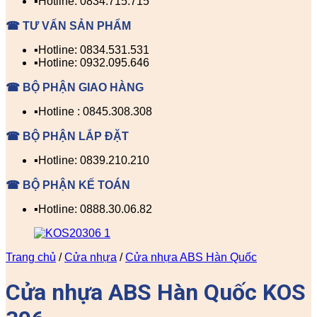
▪️Hotline: 0834.715.715
☎ TƯ VẤN SẢN PHẨM
▪️Hotline: 0834.531.531
▪️Hotline: 0932.095.646
☎ BỘ PHẬN GIAO HÀNG
▪️Hotline : 0845.308.308
☎ BỘ PHẬN LẮP ĐẶT
▪️Hotline: 0839.210.210
☎ BỘ PHẬN KẾ TOÁN
▪️Hotline: 0888.30.06.82
Trang chủ
/
Cửa nhựa
/
Cửa nhựa ABS Hàn Quốc
Cửa nhựa ABS Hàn Quốc KOS