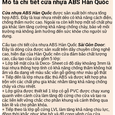
Mô tả chi tiết cửa nhựa ABS Hàn Quốc
Cửa nhựa ABS Hàn Quốc
được sản xuất bởi nhựa tổng
hợp ABS. Đây là loại nhựa nhiệt dẻo có khả năng cách điện,
chống thấm nước cao. Ngoài ra còn kết hợp một số chất phụ
gia khác làm tăng cường khả năng chống cháy, bảo vệ môi
trường mà không ảnh hưởng đến sức khỏe cho người sử
dụng.
Cấu tạo chi tiết cửa nhựa ABS Hàn Quốc
Sài Gòn Door
:
Đây là dòng cửa được sản xuất trên dây chuyền công nghệ
cao, hiện đại của Hàn Quốc nên cửa đảm bảo chất lượng
cao, cấu tạo của cửa gồm 5 lớp:
+ Lớp bề mặt cửa là Deco- Sheet có độ dày khoảng 3mm là
loại nhựa thông hợp tính có khả năng chống thấm không hút
ẩm và đa dạng về màu sắc vân gỗ giống như màu gỗ thật
+ Tiếp đến là lớp nhựa đặc thù ABS và được kết hợp pha
trộn với các chất phụ gia khác nhằm tăng khả năng chống
cháy và chịu nhiệt.
+ Lớp giữa được thiết kế 1 lớp có gỗ PVC được chạy xung
quanh viền cánh cửa làm tăng độ cứng cho cửa và tạo ra
các liên kết vững chắc cho phần khung và cánh thông qua
bản lề và cho phần khóa.
+ Tiếp theo là lớp gỗ cứng LVL làm tăng khả năng chịu lực,
đồng thời khắc phục khe hở và độ cong vênh của cửa.