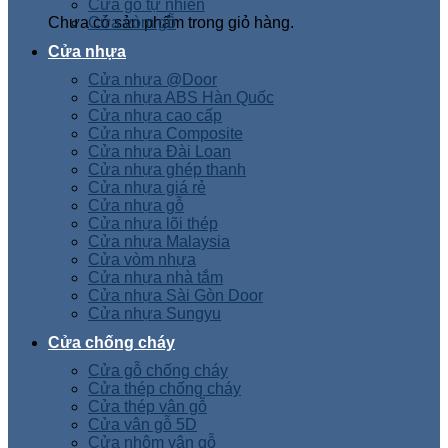
Cửa gỗ tự nhiên
Chưa có sản phẩm trong giỏ hàng.
Cửa vòm gỗ
Cửa nhựa
Cửa nhựa @Door
Cửa nhựa ABS Hàn Quốc
Cửa nhựa cao cấp
Cửa nhựa Composite
Cửa nhựa Đài Loan
Cửa nhựa ghép thanh
Cửa nhựa giá rẻ
Cửa nhựa gỗ
Cửa nhựa lõi thép
Cửa nhựa Malaysia
Cửa vòm nhựa
Cửa nhựa nhà tắm
Cửa nhựa Sài Gòn Door
Cửa nhựa Sungyu
Cửa chống cháy
Cửa gỗ chống cháy
Cửa thép chống cháy
Cửa thép vân gỗ
Cửa vân gỗ 5D
Cửa nhôm vân gỗ