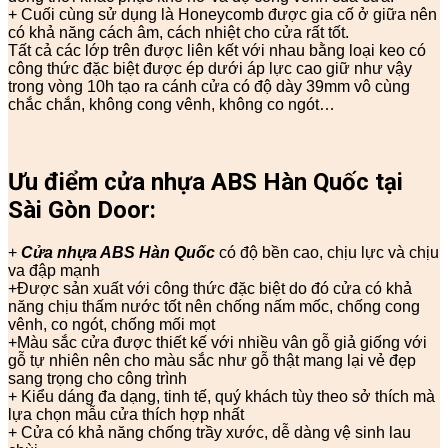
+ Cuối cùng sử dụng là Honeycomb được gia cố ở giữa nên
có khả năng cách âm, cách nhiệt cho cửa rất tốt.
Tất cả các lớp trên được liên kết với nhau bằng loại keo có
công thức đặc biệt được ép dưới áp lực cao giữ như vậy
trong vòng 10h tạo ra cánh cửa có độ dày 39mm vô cùng
chắc chắn, không cong vênh, không co ngót…
Ưu điểm cửa nhựa ABS Hàn Quốc tại
Sài Gòn Door:
+
Cửa nhựa ABS Hàn Quốc
có độ bền cao, chịu lực và chịu
va đập mạnh
+Được sản xuất với công thức đặc biệt do đó cửa có khả
năng chịu thấm nước tốt nên chống nấm mốc, chống cong
vênh, co ngót, chống mối mọt
+Màu sắc cửa được thiết kế với nhiều vân gỗ giả giống với
gỗ tự nhiên nên cho màu sắc như gỗ thật mang lại vẻ đẹp
sang trọng cho công trình
+ Kiểu dáng đa dạng, tinh tế, quý khách tùy theo sở thích mà
lựa chọn mẫu cửa thích hợp nhất
+ Cửa có khả năng chống trầy xước, dễ dàng vệ sinh lau