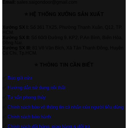
Email:
sales.saigondoor@gmail.com
⭐ HỆ THỐNG XƯỞNG SẢN XUẤT
Xưởng SX I:
Số 361 TX25, Phường Thạnh Xuân, Q12, TP.
HCM.
Xưởng SX II:
Số 60/3 Đường 9, KP2, P.An Bình, Biên Hòa,
Đồng Nai.
Xưởng SX III:
81 Võ Văn Bích, Xã Tân Thạnh Đông, Huyện
Củ Chi, Tp.HCM.
⭐ THÔNG TIN CẦN BIẾT
✅
Báo giá cửa
✅
Hướng dẫn sử dụng nội thất
✅
Tư vấn phong thủy
✅
Chính sách bảo vệ thông tin cá nhân của người tiêu dùng
✅
Chính sách bảo hành
✅
Chính sách đặt hàng, giao hàng & đổi trả