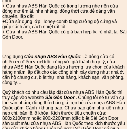
chùi
+ Cửa nhựa ABS Hàn Quốc có trọng lượng nhẹ nên cửa
đóng mở êm ái, nhẹ nhàng, đồng thời cửa dễ dàng vận
chuyển, lắp đặt
+Cửa sử dụng lớp Honey-comb tăng cường độ cứng và
giúp cách âm, cách nhiệt rất tốt
+ Cửa nhựa ABS Hàn Quốc có giá bán hợp lý, rẻ nhất tại Sài
Gòn Door.
Ứng dụng
Cửa nhựa ABS Hàn Quốc
: Là dòng cửa có
nhiều ưu điểm vượt trội, cùng với giá thành hợp lý, cửa
nhựa ABS Hàn Quốc đang là xu hướng lựa chọn của khách
hàng nhằm lắp đặt cho các công trình xây dựng như: nhà ở,
căn hộ chung cư, biệt thự, nhà hàng, khách sạn, văn phòng,
công ty…
Quý khách có nhu cầu lắp đặt cửa nhựa ABS Hàn Quốc thì
truy cập vào website
Sài Gòn Door
. Chúng tôi sẽ tư vấn cụ
thể sản phẩm, đồng thời báo giá trọn bộ cửa nhựa ABS Hàn
Quốc gồm: Cánh +khung bao. Chưa bao gồm phụ kiện như:
nẹp chỉ, bản lề, ổ khóa. Kích thước tiêu chuẩn cửa:
800x2100mm hoặc 900x2200mm (đặc biệt Sài Gòn Door
sản xuất mẫu cửa nhựa ABS Hàn Quốc theo kích thước yêu
cầu của khách hàng). Liên hệ ngay Sài Gòn Door để mua