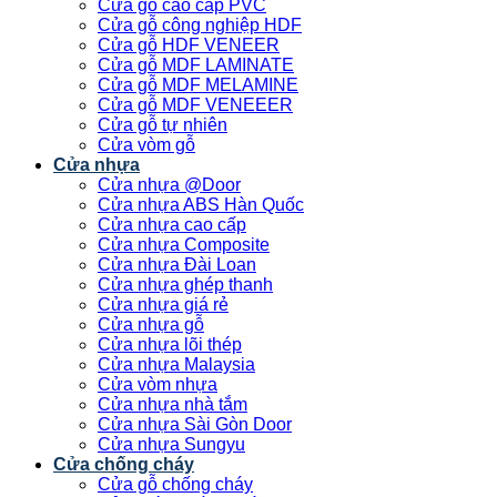
Cửa gỗ cao cấp PVC
Cửa gỗ công nghiệp HDF
Cửa gỗ HDF VENEER
Cửa gỗ MDF LAMINATE
Cửa gỗ MDF MELAMINE
Cửa gỗ MDF VENEEER
Cửa gỗ tự nhiên
Cửa vòm gỗ
Cửa nhựa
Cửa nhựa @Door
Cửa nhựa ABS Hàn Quốc
Cửa nhựa cao cấp
Cửa nhựa Composite
Cửa nhựa Đài Loan
Cửa nhựa ghép thanh
Cửa nhựa giá rẻ
Cửa nhựa gỗ
Cửa nhựa lõi thép
Cửa nhựa Malaysia
Cửa vòm nhựa
Cửa nhựa nhà tắm
Cửa nhựa Sài Gòn Door
Cửa nhựa Sungyu
Cửa chống cháy
Cửa gỗ chống cháy