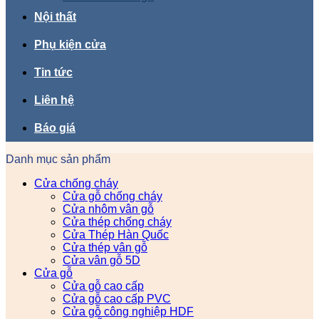
Nội thất
Phụ kiện cửa
Tin tức
Liên hệ
Báo giá
Danh mục sản phẩm
Cửa chống cháy
Cửa gỗ chống cháy
Cửa nhôm vân gỗ
Cửa thép chống cháy
Cửa Thép Hàn Quốc
Cửa thép vân gỗ
Cửa vân gỗ 5D
Cửa gỗ
Cửa gỗ cao cấp
Cửa gỗ cao cấp PVC
Cửa gỗ công nghiệp HDF