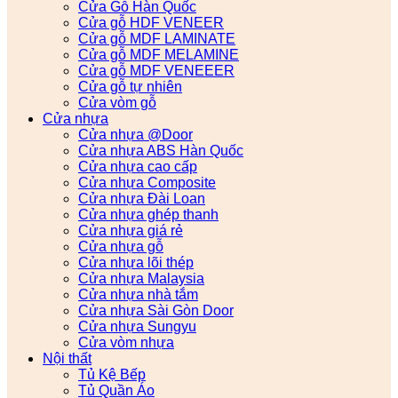
Cửa Gỗ Hàn Quốc
Cửa gỗ HDF VENEER
Cửa gỗ MDF LAMINATE
Cửa gỗ MDF MELAMINE
Cửa gỗ MDF VENEEER
Cửa gỗ tự nhiên
Cửa vòm gỗ
Cửa nhựa
Cửa nhựa @Door
Cửa nhựa ABS Hàn Quốc
Cửa nhựa cao cấp
Cửa nhựa Composite
Cửa nhựa Đài Loan
Cửa nhựa ghép thanh
Cửa nhựa giá rẻ
Cửa nhựa gỗ
Cửa nhựa lõi thép
Cửa nhựa Malaysia
Cửa nhựa nhà tắm
Cửa nhựa Sài Gòn Door
Cửa nhựa Sungyu
Cửa vòm nhựa
Nội thất
Tủ Kệ Bếp
Tủ Quần Áo