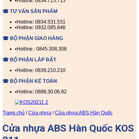
▪️Hotline: 0834.715.715
☎ TƯ VẤN SẢN PHẨM
▪️Hotline: 0834.531.531
▪️Hotline: 0932.095.646
☎ BỘ PHẬN GIAO HÀNG
▪️Hotline : 0845.308.308
☎ BỘ PHẬN LẮP ĐẶT
▪️Hotline: 0839.210.210
☎ BỘ PHẬN KẾ TOÁN
▪️Hotline: 0888.30.06.82
Trang chủ
/
Cửa nhựa
/
Cửa nhựa ABS Hàn Quốc
Cửa nhựa ABS Hàn Quốc KOS