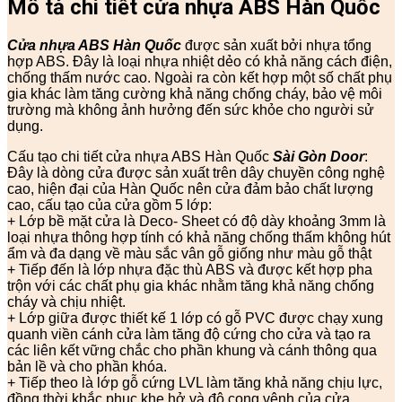
Mô tả chi tiết cửa nhựa ABS Hàn Quốc
Cửa nhựa ABS Hàn Quốc
được sản xuất bởi nhựa tổng
hợp ABS. Đây là loại nhựa nhiệt dẻo có khả năng cách điện,
chống thấm nước cao. Ngoài ra còn kết hợp một số chất phụ
gia khác làm tăng cường khả năng chống cháy, bảo vệ môi
trường mà không ảnh hưởng đến sức khỏe cho người sử
dụng.
Cấu tạo chi tiết cửa nhựa ABS Hàn Quốc
Sài Gòn Door
:
Đây là dòng cửa được sản xuất trên dây chuyền công nghệ
cao, hiện đại của Hàn Quốc nên cửa đảm bảo chất lượng
cao, cấu tạo của cửa gồm 5 lớp:
+ Lớp bề mặt cửa là Deco- Sheet có độ dày khoảng 3mm là
loại nhựa thông hợp tính có khả năng chống thấm không hút
ẩm và đa dạng về màu sắc vân gỗ giống như màu gỗ thật
+ Tiếp đến là lớp nhựa đặc thù ABS và được kết hợp pha
trộn với các chất phụ gia khác nhằm tăng khả năng chống
cháy và chịu nhiệt.
+ Lớp giữa được thiết kế 1 lớp có gỗ PVC được chạy xung
quanh viền cánh cửa làm tăng độ cứng cho cửa và tạo ra
các liên kết vững chắc cho phần khung và cánh thông qua
bản lề và cho phần khóa.
+ Tiếp theo là lớp gỗ cứng LVL làm tăng khả năng chịu lực,
đồng thời khắc phục khe hở và độ cong vênh của cửa.