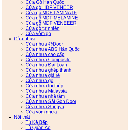
Cửa Gỗ Hàn Quốc
Cửa gỗ HDF VENEER
Cửa gỗ MDF LAMINATE
Cửa gỗ MDF MELAMINE
Cửa gỗ MDF VENEEER
Cửa gỗ tự nhiên
Cửa vòm gỗ
Cửa nhựa
Cửa nhựa @Door
Cửa nhựa ABS Hàn Quốc
Cửa nhựa cao cấp
Cửa nhựa Composite
Cửa nhựa Đài Loan
Cửa nhựa ghép thanh
Cửa nhựa giá rẻ
Cửa nhựa gỗ
Cửa nhựa lõi thép
Cửa nhựa Malaysia
Cửa nhựa nhà tắm
Cửa nhựa Sài Gòn Door
Cửa nhựa Sungyu
Cửa vòm nhựa
Nội thất
Tủ Kệ Bếp
Tủ Quần Áo