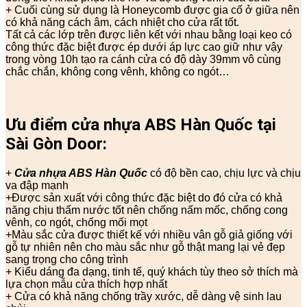
+ Cuối cùng sử dụng là Honeycomb được gia cố ở giữa nên
có khả năng cách âm, cách nhiệt cho cửa rất tốt.
Tất cả các lớp trên được liên kết với nhau bằng loại keo có
công thức đặc biệt được ép dưới áp lực cao giữ như vậy
trong vòng 10h tạo ra cánh cửa có độ dày 39mm vô cùng
chắc chắn, không cong vênh, không co ngót…
Ưu điểm cửa nhựa ABS Hàn Quốc tại
Sài Gòn Door:
+
Cửa nhựa ABS Hàn Quốc
có độ bền cao, chịu lực và chịu
va đập mạnh
+Được sản xuất với công thức đặc biệt do đó cửa có khả
năng chịu thấm nước tốt nên chống nấm mốc, chống cong
vênh, co ngót, chống mối mọt
+Màu sắc cửa được thiết kế với nhiều vân gỗ giả giống với
gỗ tự nhiên nên cho màu sắc như gỗ thật mang lại vẻ đẹp
sang trọng cho công trình
+ Kiểu dáng đa dạng, tinh tế, quý khách tùy theo sở thích mà
lựa chọn mẫu cửa thích hợp nhất
+ Cửa có khả năng chống trầy xước, dễ dàng vệ sinh lau