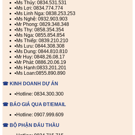
▪️Ms Thúy: 0834.531.531
▪️Ms Lợi: 0834.774.774
▪️Ms Linh Nga: 0838.253.253
▪️Ms Nghệ: 0932.903.903
▪️Mr Phong: 0829.348.348
▪️Ms Thy: 0858.354.354
▪️Ms Nga: 0855.854.854
▪️Ms Thiếp: 0839.210.210
▪️Ms Lưu: 0844.308.308
▪️Ms Dung: 0844.810.810
▪️Mr Huy: 0848.26.08.17
▪️Mr Phát: 0886.20.06.19
▪️Ms Hạnh:0833.201.201
▪️Ms Loan:0855.890.890
☎ KINH DOANH DỰ ÁN
▪️Hotline: 0834.300.300
☎ BÁO GIÁ QUA ĐT/EMAIL
▪️Hotline: 0907.999.609
☎ BỘ PHẬN ĐẤU THẦU