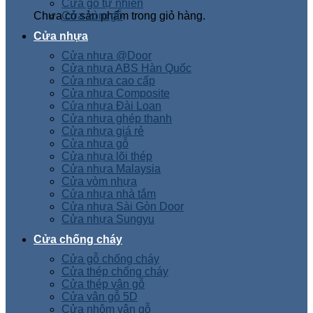
Cửa gỗ tự nhiên
Chưa có sản phẩm trong giỏ hàng.
Cửa vòm gỗ
Cửa nhựa
Cửa nhựa @Door
Cửa nhựa ABS Hàn Quốc
Cửa nhựa cao cấp
Cửa nhựa Composite
Cửa nhựa Đài Loan
Cửa nhựa ghép thanh
Cửa nhựa giá rẻ
Cửa nhựa gỗ
Cửa nhựa lõi thép
Cửa nhựa Malaysia
Cửa vòm nhựa
Cửa nhựa nhà tắm
Cửa nhựa Sài Gòn Door
Cửa nhựa Sungyu
Cửa chống cháy
Cửa gỗ chống cháy
Cửa thép chống cháy
Cửa thép vân gỗ
Cửa vân gỗ 5D
Cửa nhôm vân gỗ