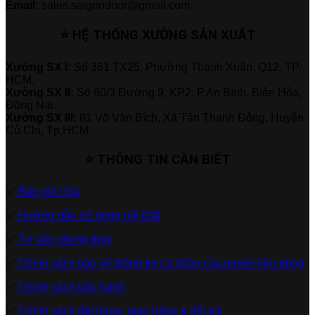
Email:
sales.saigondoor@gmail.com
⭐ HỆ THỐNG XƯỞNG SẢN XUẤT
Xưởng SX I:
Số 361 TX25, Phường Thạnh Xuân, Q12, TP.
HCM.
Xưởng SX II:
Số 60/3 Đường 9, KP2, P.An Bình, Biên Hòa,
Đồng Nai.
Xưởng SX III:
81 Võ Văn Bích, Xã Tân Thạnh Đông, Huyện
Củ Chi, Tp.HCM.
⭐ THÔNG TIN CẦN BIẾT
✅
Báo giá cửa
✅
Hướng dẫn sử dụng nội thất
✅
Tư vấn phong thủy
✅
Chính sách bảo vệ thông tin cá nhân của người tiêu dùng
✅
Chính sách bảo hành
✅
Chính sách đặt hàng, giao hàng & đổi trả