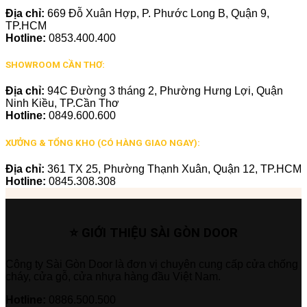
Địa chỉ:
669 Đỗ Xuân Hợp, P. Phước Long B, Quận 9,
TP.HCM
Hotline:
0853.400.400
SHOWROOM CẦN THƠ:
Địa chỉ:
94C Đường 3 tháng 2, Phường Hưng Lợi, Quận
Ninh Kiều, TP.Cần Thơ
Hotline:
0849.600.600
XƯỞNG & TỔNG KHO (CÓ HÀNG GIAO NGAY):
Địa chỉ:
361 TX 25, Phường Thạnh Xuân, Quận 12, TP.HCM
Hotline:
0845.308.308
⭐ GIỚI THIỆU SÀI GÒN DOOR
Công ty Sài Gòn Door là đơn vị chuyên cung cấp cửa chống
cháy, cửa gỗ, cửa nhựa hàng đầu Việt Nam.
Hotline:
0886.500.500