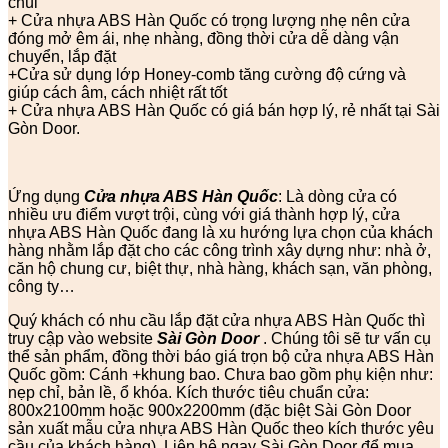
chùi
+ Cửa nhựa ABS Hàn Quốc có trọng lượng nhẹ nên cửa
đóng mở êm ái, nhẹ nhàng, đồng thời cửa dễ dàng vận
chuyển, lắp đặt
+Cửa sử dụng lớp Honey-comb tăng cường độ cứng và
giúp cách âm, cách nhiệt rất tốt
+ Cửa nhựa ABS Hàn Quốc có giá bán hợp lý, rẻ nhất tại Sài
Gòn Door.
Ứng dụng
Cửa nhựa ABS Hàn Quốc
: Là dòng cửa có
nhiều ưu điểm vượt trội, cùng với giá thành hợp lý, cửa
nhựa ABS Hàn Quốc đang là xu hướng lựa chọn của khách
hàng nhằm lắp đặt cho các công trình xây dựng như: nhà ở,
căn hộ chung cư, biệt thự, nhà hàng, khách sạn, văn phòng,
công ty…
Quý khách có nhu cầu lắp đặt cửa nhựa ABS Hàn Quốc thì
truy cập vào website
Sài Gòn Door
. Chúng tôi sẽ tư vấn cụ
thể sản phẩm, đồng thời báo giá trọn bộ cửa nhựa ABS Hàn
Quốc gồm: Cánh +khung bao. Chưa bao gồm phụ kiện như:
nẹp chỉ, bản lề, ổ khóa. Kích thước tiêu chuẩn cửa:
800x2100mm hoặc 900x2200mm (đặc biệt Sài Gòn Door
sản xuất mẫu cửa nhựa ABS Hàn Quốc theo kích thước yêu
cầu của khách hàng). Liên hệ ngay Sài Gòn Door để mua