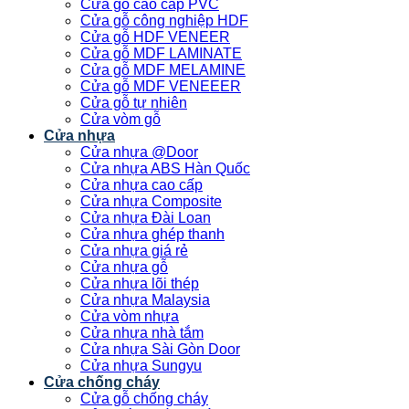
Cửa gỗ cao cấp PVC
Cửa gỗ công nghiệp HDF
Cửa gỗ HDF VENEER
Cửa gỗ MDF LAMINATE
Cửa gỗ MDF MELAMINE
Cửa gỗ MDF VENEEER
Cửa gỗ tự nhiên
Cửa vòm gỗ
Cửa nhựa
Cửa nhựa @Door
Cửa nhựa ABS Hàn Quốc
Cửa nhựa cao cấp
Cửa nhựa Composite
Cửa nhựa Đài Loan
Cửa nhựa ghép thanh
Cửa nhựa giá rẻ
Cửa nhựa gỗ
Cửa nhựa lõi thép
Cửa nhựa Malaysia
Cửa vòm nhựa
Cửa nhựa nhà tắm
Cửa nhựa Sài Gòn Door
Cửa nhựa Sungyu
Cửa chống cháy
Cửa gỗ chống cháy