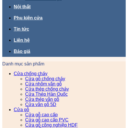
Nội thất
Phụ kiện cửa
Tin tức
Liên hệ
Báo giá
Danh mục sản phẩm
Cửa chống cháy
Cửa gỗ chống cháy
Cửa nhôm vân gỗ
Cửa thép chống cháy
Cửa Thép Hàn Quốc
Cửa thép vân gỗ
Cửa vân gỗ 5D
Cửa gỗ
Cửa gỗ cao cấp
Cửa gỗ cao cấp PVC
Cửa gỗ công nghiệp HDF