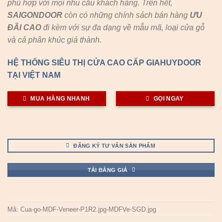
phù hợp với mọi nhu cầu khách hàng. Trên hết,
SAIGONDOOR
còn có những chính sách bán hàng
ƯU
ĐÃI
CAO
đi kèm với sự đa dạng về mẫu mã, loại cửa gỗ
và cả phân khúc giá thành.
HỆ THỐNG SIÊU THỊ CỬA CAO CẤP GIAHUYDOOR
TẠI VIỆT NAM
MUA HÀNG NHANH
GỌI NGAY
ĐĂNG KÝ TƯ VẤN SẢN PHẨM
TẢI BẢNG GIÁ
Mã:
Cua-go-MDF-Veneer-P1R2.jpg-MDFVe-SGD.jpg