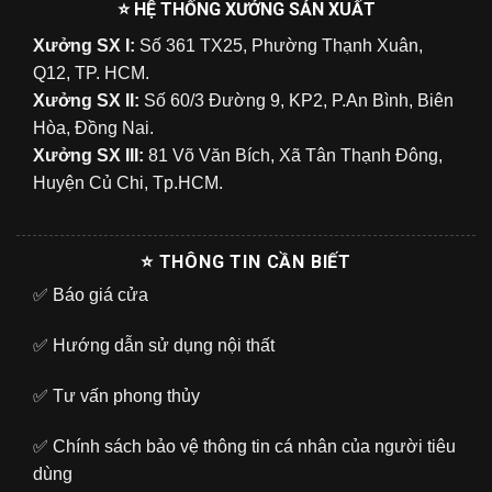
⭐ HỆ THỐNG XƯỞNG SẢN XUẤT
Xưởng SX I:
Số 361 TX25, Phường Thạnh Xuân,
Q12, TP. HCM.
Xưởng SX II:
Số 60/3 Đường 9, KP2, P.An Bình, Biên
Hòa, Đồng Nai.
Xưởng SX III:
81 Võ Văn Bích, Xã Tân Thạnh Đông,
Huyện Củ Chi, Tp.HCM.
⭐ THÔNG TIN CẦN BIẾT
✅
Báo giá cửa
✅
Hướng dẫn sử dụng nội thất
✅
Tư vấn phong thủy
✅
Chính sách bảo vệ thông tin cá nhân của người tiêu
dùng