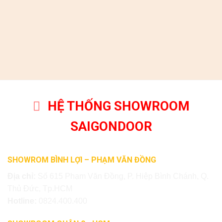
HỆ THỐNG SHOWROOM
SAIGONDOOR
SHOWROM BÌNH LỢI – PHẠM VĂN ĐỒNG
Địa chỉ:
Số 615 Phạm Văn Đồng, P. Hiệp Bình Chánh, Q.
Thủ Đức, Tp.HCM
Hotline:
0824.400.400