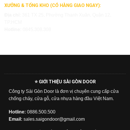
XƯỞNG & TỔNG KHO (CÓ HÀNG GIAO NGAY):
Địa chỉ:
361 TX 25, Phường Thạnh Xuân, Quận 12,
TP.HCM
Hotline:
0845.308.308
⭐ GIỚI THIỆU SÀI GÒN DOOR
Công ty Sài Gòn Door là đơn vị chuyên cung cấp cửa
chống cháy, cửa gỗ, cửa nhựa hàng đầu Việt Nam.
Hotline:
0886.500.500
Email:
sales.saigondoor@gmail.com