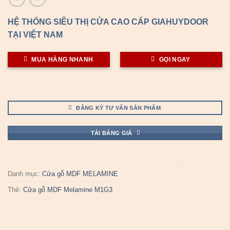
HỆ THỐNG SIÊU THỊ CỬA CAO CẤP GIAHUYDOOR
TẠI VIỆT NAM
MUA HÀNG NHANH
GỌI NGAY
ĐĂNG KÝ TƯ VẤN SẢN PHẨM
TẢI BẢNG GIÁ
Danh mục:
Cửa gỗ MDF MELAMINE
Thẻ:
Cửa gỗ MDF Melamine M1G3