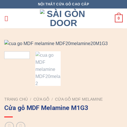
Skip
NỘI THẤT CỬA GỖ CAO CẤP
to
content
0
TRANG CHỦ
/
CỬA GỖ
/
CỬA GỖ MDF MELAMINE
Cửa gỗ MDF Melamine M1G3