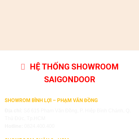
HỆ THỐNG SHOWROOM
SAIGONDOOR
SHOWROM BÌNH LỢI – PHẠM VĂN ĐỒNG
Địa chỉ:
Số 615 Phạm Văn Đồng, P. Hiệp Bình Chánh, Q.
Thủ Đức, Tp.HCM
Hotline:
0824.400.400