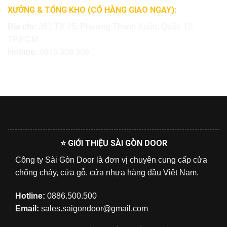
XƯỞNG & TỔNG KHO (CÓ HÀNG GIAO NGAY):
Địa chỉ:
361 TX 25, Phường Thạnh Xuân, Quận 12,
TP.HCM
Hotline:
0845.308.308
⭐ GIỚI THIỆU SÀI GÒN DOOR
Công ty Sài Gòn Door là đơn vị chuyên cung cấp cửa
chống cháy, cửa gỗ, cửa nhựa hàng đầu Việt Nam.
Hotline:
0886.500.500
Email:
sales.saigondoor@gmail.com