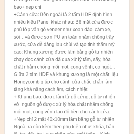
bao+ nẹp chỉ
+Cánh cửa: Bên ngoài là 2 tấm HDF định hình
nhiều kiểu Panel khác nhau; Bề mặt cửa được
phủ lớp vân gỗ veneer như xoan đào, căm xe,
sồi…và được sơn PU an toàn nhằm chống trầy
xước, cửa dễ dàng lau chùi và tạo tính thẩm mỹ
cao; Khung xương được làm bằng gỗ tự nhiên
chạy dọc cánh cửa đã qua xử lý tẩm, sấy, hóa
chất nhằm chống mối mọt, cong vênh, co ngót…
Giữa 2 tấm HDF và khung xương là một chất liệu
Honeycomb giúp cho cánh cửa chắc chắn làm
tăng khả năng cách âm, cách nhiệt.
+ Khung bao: được làm từ gỗ cứng, gỗ tự nhiên
với nguồn gỗ được xử lý hóa chất nhằm chống
mối mọt, cong vênh tạo độ bền cho cánh cửa.
+Nẹp chỉ 2 mặt 40x10mm làm bằng gỗ tự nhiên
Ngoài ra còn kèm theo phụ kiện như: khóa, bản