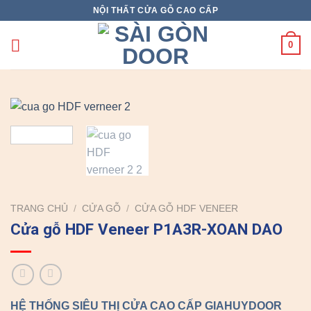
Skip
NỘI THẤT CỬA GỖ CAO CẤP
to
content
0
TRANG CHỦ
/
CỬA GỖ
/
CỬA GỖ HDF VENEER
Cửa gỗ HDF Veneer P1A3R-XOAN DAO
HỆ THỐNG SIÊU THỊ CỬA CAO CẤP GIAHUYDOOR