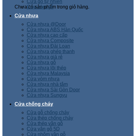
Cửa gỗ tự nhiên
Chưa có sản phẩm trong giỏ hàng.
Cửa vòm gỗ
Cửa nhựa
Cửa nhựa @Door
Cửa nhựa ABS Hàn Quốc
Cửa nhựa cao cấp
Cửa nhựa Composite
Cửa nhựa Đài Loan
Cửa nhựa ghép thanh
Cửa nhựa giá rẻ
Cửa nhựa gỗ
Cửa nhựa lõi thép
Cửa nhựa Malaysia
Cửa vòm nhựa
Cửa nhựa nhà tắm
Cửa nhựa Sài Gòn Door
Cửa nhựa Sungyu
Cửa chống cháy
Cửa gỗ chống cháy
Cửa thép chống cháy
Cửa thép vân gỗ
Cửa vân gỗ 5D
Cửa nhôm vân gỗ