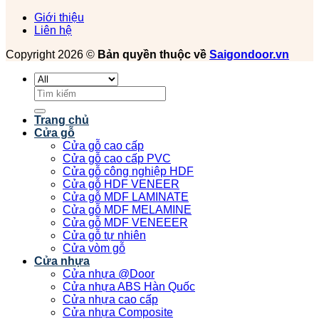
Giới thiệu
Liên hệ
Copyright 2026 ©
Bản quyền thuộc về
Saigondoor.vn
Tìm
kiếm:
Trang chủ
Cửa gỗ
Cửa gỗ cao cấp
Cửa gỗ cao cấp PVC
Cửa gỗ công nghiệp HDF
Cửa gỗ HDF VENEER
Cửa gỗ MDF LAMINATE
Cửa gỗ MDF MELAMINE
Cửa gỗ MDF VENEEER
Cửa gỗ tự nhiên
Cửa vòm gỗ
Cửa nhựa
Cửa nhựa @Door
Cửa nhựa ABS Hàn Quốc
Cửa nhựa cao cấp
Cửa nhựa Composite