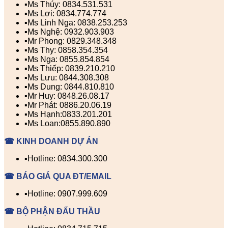
▪️Ms Thúy: 0834.531.531
▪️Ms Lợi: 0834.774.774
▪️Ms Linh Nga: 0838.253.253
▪️Ms Nghệ: 0932.903.903
▪️Mr Phong: 0829.348.348
▪️Ms Thy: 0858.354.354
▪️Ms Nga: 0855.854.854
▪️Ms Thiếp: 0839.210.210
▪️Ms Lưu: 0844.308.308
▪️Ms Dung: 0844.810.810
▪️Mr Huy: 0848.26.08.17
▪️Mr Phát: 0886.20.06.19
▪️Ms Hạnh:0833.201.201
▪️Ms Loan:0855.890.890
☎ KINH DOANH DỰ ÁN
▪️Hotline: 0834.300.300
☎ BÁO GIÁ QUA ĐT/EMAIL
▪️Hotline: 0907.999.609
☎ BỘ PHẬN ĐẤU THẦU