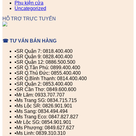
Phụ kiện cửa
Uncategorized
HỖ TRỢ TRỰC TUYẾN
☎ TƯ VẤN BÁN HÀNG
▪️SR Quận 7: 0818.400.400
▪️SR Quận 9: 0828.400.400
▪️SR Quận 12: 0886.500.500
▪️SR Q.Tân Phú: 0899.400.400
▪️SR Q.Thủ Đức: 0855.400.400
▪️SR Q.Bình Thạnh: 0814.400.400
▪️SR Quận 2: 0853.400.400
▪️SR Cần Thơ: 0849.600.600
▪️Mr Lãm: 0933.707.707
▪️Ms Trang SG: 0834.715.715
▪️Ms Lộc SR: 0826.901.901
▪️Ms Sang: 0834.494.494
▪️Ms Trang Eco: 0847.827.827
▪️Mr Lộc SG: 0854.901.901
▪️Ms Phượng: 0849.627.627
▪️Ms Linh: 0839.310.310