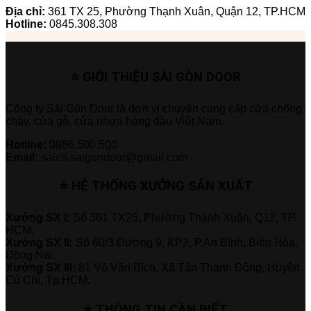
Địa chỉ:
361 TX 25, Phường Thạnh Xuân, Quận 12, TP.HCM
Hotline:
0845.308.308
⭐ GIỚI THIỆU SÀI GÒN DOOR
Công ty Sài Gòn Door là đơn vị chuyên cung cấp cửa chống
cháy, cửa gỗ, cửa nhựa hàng đầu Việt Nam.
Hotline:
0886.500.500
Email:
sales.saigondoor@gmail.com
⭐ HỆ THỐNG XƯỞNG SẢN XUẤT
Xưởng SX I:
Số 361 TX25, Phường Thạnh Xuân, Q12, TP.
HCM.
Xưởng SX II:
Số 60/3 Đường 9, KP2, P.An Bình, Biên Hòa,
Đồng Nai.
Xưởng SX III:
81 Võ Văn Bích, Xã Tân Thạnh Đông, Huyện
Củ Chi, Tp.HCM.
⭐ THÔNG TIN CẦN BIẾT