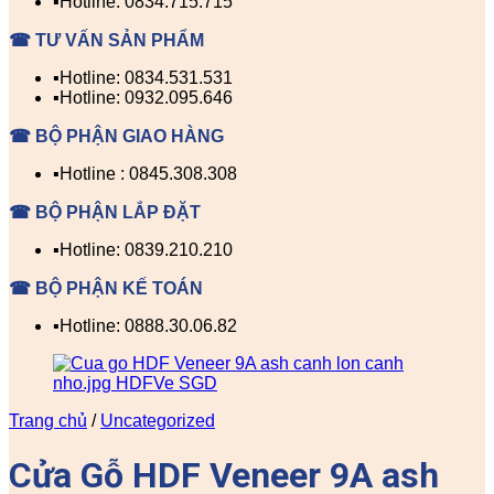
▪️Hotline: 0834.715.715
☎ TƯ VẤN SẢN PHẨM
▪️Hotline: 0834.531.531
▪️Hotline: 0932.095.646
☎ BỘ PHẬN GIAO HÀNG
▪️Hotline : 0845.308.308
☎ BỘ PHẬN LẮP ĐẶT
▪️Hotline: 0839.210.210
☎ BỘ PHẬN KẾ TOÁN
▪️Hotline: 0888.30.06.82
Trang chủ
/
Uncategorized
Cửa Gỗ HDF Veneer 9A ash