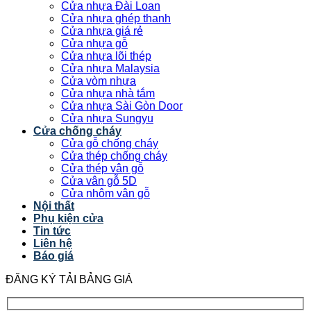
Cửa nhựa Đài Loan
Cửa nhựa ghép thanh
Cửa nhựa giá rẻ
Cửa nhựa gỗ
Cửa nhựa lõi thép
Cửa nhựa Malaysia
Cửa vòm nhựa
Cửa nhựa nhà tắm
Cửa nhựa Sài Gòn Door
Cửa nhựa Sungyu
Cửa chống cháy
Cửa gỗ chống cháy
Cửa thép chống cháy
Cửa thép vân gỗ
Cửa vân gỗ 5D
Cửa nhôm vân gỗ
Nội thất
Phụ kiện cửa
Tin tức
Liên hệ
Báo giá
ĐĂNG KÝ TẢI BẢNG GIÁ