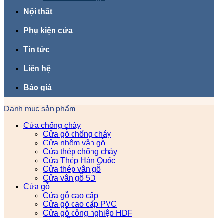
Nội thất
Phụ kiện cửa
Tin tức
Liên hệ
Báo giá
Danh mục sản phẩm
Cửa chống cháy
Cửa gỗ chống cháy
Cửa nhôm vân gỗ
Cửa thép chống cháy
Cửa Thép Hàn Quốc
Cửa thép vân gỗ
Cửa vân gỗ 5D
Cửa gỗ
Cửa gỗ cao cấp
Cửa gỗ cao cấp PVC
Cửa gỗ công nghiệp HDF