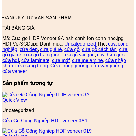
ĐĂNG KÝ TƯ VẤN SẢN PHẨM
TẢI BẢNG GIÁ
Mã:
Cua-go-HDF-Veneer-9A-ash-canh-lon-canh-nho.jpg-
HDFVe-SGD.jpg
Danh mục:
Uncategorized
Thẻ:
cửa công
nghiệp
,
cửa đẹp
,
cửa giá rẻ
,
cửa gỗ
,
cửa gỗ cách tân
,
cửa
gỗ giá rẻ
,
cửa gỗ hàn quốc
,
cửa gỗ sài gòn
,
cửa hàn quốc
,
cửa hdf
,
cửa laminate
,
cửa mdf
,
cửa melamine
,
cửa nhập
khẩu
,
cửa sang trọng
,
Cửa thông phòng
,
cửa văn phòng
,
cửa veneer
Sản phẩm tương tự
Quick View
Uncategorized
Cửa Gỗ Công Nghiệp HDF veneer 3A1