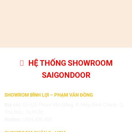
HỆ THỐNG SHOWROOM
SAIGONDOOR
SHOWROM BÌNH LỢI – PHẠM VĂN ĐỒNG
Địa chỉ:
Số 615 Phạm Văn Đồng, P. Hiệp Bình Chánh, Q.
Thủ Đức, Tp.HCM
Hotline:
0824.400.400