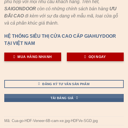
phù hợp với mọi nhu cầu khách hàng. Trên hết,
SAIGONDOOR
còn có những chính sách bán hàng
ƯU
ĐÃI
CAO
đi kèm với sự đa dạng về mẫu mã, loại cửa gỗ
và cả phân khúc giá thành.
HỆ THỐNG SIÊU THỊ CỬA CAO CẤP GIAHUYDOOR
TẠI VIỆT NAM
MUA HÀNG NHANH
GỌI NGAY
ĐĂNG KÝ TƯ VẤN SẢN PHẨM
TẢI BẢNG GIÁ
Mã:
Cua-go-HDF-Veneer-6B-cam-xe.jpg-HDFVe-SGD.jpg