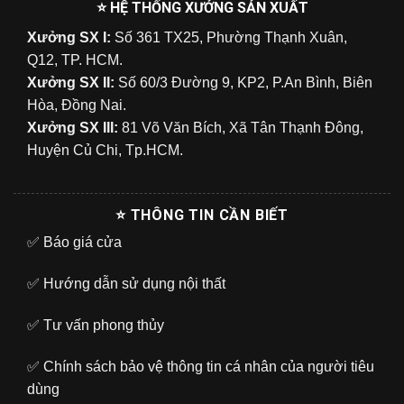
⭐ HỆ THỐNG XƯỞNG SẢN XUẤT
Xưởng SX I:
Số 361 TX25, Phường Thạnh Xuân,
Q12, TP. HCM.
Xưởng SX II:
Số 60/3 Đường 9, KP2, P.An Bình, Biên
Hòa, Đồng Nai.
Xưởng SX III:
81 Võ Văn Bích, Xã Tân Thạnh Đông,
Huyện Củ Chi, Tp.HCM.
⭐ THÔNG TIN CẦN BIẾT
✅
Báo giá cửa
✅
Hướng dẫn sử dụng nội thất
✅
Tư vấn phong thủy
✅
Chính sách bảo vệ thông tin cá nhân của người tiêu
dùng