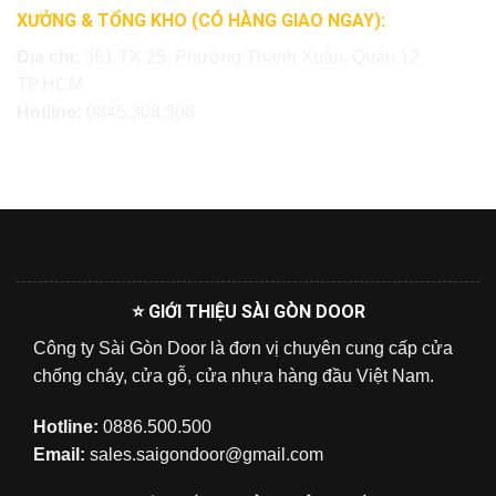
XƯỞNG & TỔNG KHO (CÓ HÀNG GIAO NGAY):
Địa chỉ:
361 TX 25, Phường Thạnh Xuân, Quận 12,
TP.HCM
Hotline:
0845.308.308
⭐ GIỚI THIỆU SÀI GÒN DOOR
Công ty Sài Gòn Door là đơn vị chuyên cung cấp cửa
chống cháy, cửa gỗ, cửa nhựa hàng đầu Việt Nam.
Hotline:
0886.500.500
Email:
sales.saigondoor@gmail.com