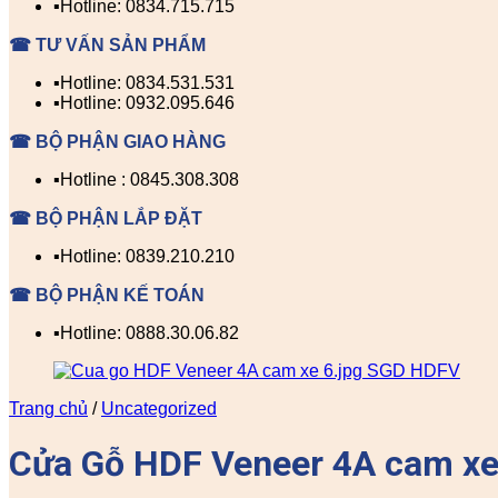
▪️Hotline: 0834.715.715
☎ TƯ VẤN SẢN PHẨM
▪️Hotline: 0834.531.531
▪️Hotline: 0932.095.646
☎ BỘ PHẬN GIAO HÀNG
▪️Hotline : 0845.308.308
☎ BỘ PHẬN LẮP ĐẶT
▪️Hotline: 0839.210.210
☎ BỘ PHẬN KẾ TOÁN
▪️Hotline: 0888.30.06.82
Trang chủ
/
Uncategorized
Cửa Gỗ HDF Veneer 4A cam xe