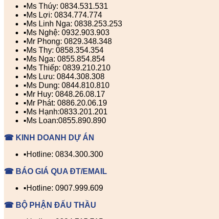
▪️Ms Thúy: 0834.531.531
▪️Ms Lợi: 0834.774.774
▪️Ms Linh Nga: 0838.253.253
▪️Ms Nghệ: 0932.903.903
▪️Mr Phong: 0829.348.348
▪️Ms Thy: 0858.354.354
▪️Ms Nga: 0855.854.854
▪️Ms Thiếp: 0839.210.210
▪️Ms Lưu: 0844.308.308
▪️Ms Dung: 0844.810.810
▪️Mr Huy: 0848.26.08.17
▪️Mr Phát: 0886.20.06.19
▪️Ms Hạnh:0833.201.201
▪️Ms Loan:0855.890.890
☎ KINH DOANH DỰ ÁN
▪️Hotline: 0834.300.300
☎ BÁO GIÁ QUA ĐT/EMAIL
▪️Hotline: 0907.999.609
☎ BỘ PHẬN ĐẤU THẦU