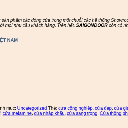
u sản phẩm các dòng cửa trong một chuỗi các hệ thống Showr
ới mọi nhu cầu khách hàng. Trên hết,
SAIGONDOOR
còn có n
IỆT NAM
nh mục:
Uncategorized
Thẻ:
cửa công nghiệp
,
cửa đẹp
,
cửa gi
f
,
cửa melamine
,
cửa nhập khẩu
,
cửa sang trọng
,
Cửa thông p