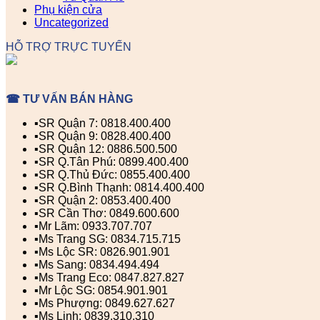
Phụ kiện cửa
Uncategorized
HỖ TRỢ TRỰC TUYẾN
☎ TƯ VẤN BÁN HÀNG
▪️SR Quận 7: 0818.400.400
▪️SR Quận 9: 0828.400.400
▪️SR Quận 12: 0886.500.500
▪️SR Q.Tân Phú: 0899.400.400
▪️SR Q.Thủ Đức: 0855.400.400
▪️SR Q.Bình Thạnh: 0814.400.400
▪️SR Quận 2: 0853.400.400
▪️SR Cần Thơ: 0849.600.600
▪️Mr Lãm: 0933.707.707
▪️Ms Trang SG: 0834.715.715
▪️Ms Lộc SR: 0826.901.901
▪️Ms Sang: 0834.494.494
▪️Ms Trang Eco: 0847.827.827
▪️Mr Lộc SG: 0854.901.901
▪️Ms Phượng: 0849.627.627
▪️Ms Linh: 0839.310.310