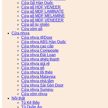
Cửa Gỗ Hàn Quốc
Cửa gỗ HDF VENEER
Cửa gỗ MDF LAMINATE
Cửa gỗ MDF MELAMINE
Cửa gỗ MDF VENEEER
Cửa gỗ tự nhiên
Cửa vòm gỗ
Cửa nhựa
Cửa nhựa @Door
Cửa nhựa ABS Hàn Quốc
Cửa nhựa cao cấp
Cửa nhựa Composite
Cửa nhựa Đài Loan
Cửa nhựa ghép thanh
Cửa nhựa giá rẻ
Cửa nhựa gỗ
Cửa nhựa lõi thép
Cửa nhựa Malaysia
Cửa nhựa nhà tắm
Cửa nhựa Sài Gòn Door
Cửa nhựa Sungyu
Cửa vòm nhựa
Nội thất
Tủ Kệ Bếp
Tủ Quần Áo