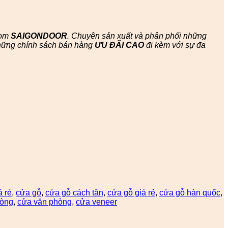
oom
SAIGONDOOR
. Chuyên sản xuất và phân phối những
hững chính sách bán hàng
ƯU ĐÃI
CAO
đi kèm với sự đa
á rẻ
,
cửa gỗ
,
cửa gỗ cách tân
,
cửa gỗ giá rẻ
,
cửa gỗ hàn quốc
,
hòng
,
cửa văn phòng
,
cửa veneer