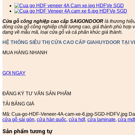
Cửa gỗ công nghiệp cao cấp SAIGONDOOR
là thương hiệ
dòng cửa gỗ công nghiệp chất lượng cao, giá thành phù hợp v
dạng về mẫu mã, loại cửa gỗ và cả phân khúc giá thành.
HỆ THỐNG SIÊU THỊ CỬA CAO CẤP GIAHUYDOOR TẠI V
MUA HÀNG NHANH
GỌI NGAY
ĐĂNG KÝ TƯ VẤN SẢN PHẨM
TẢI BẢNG GIÁ
Mã:
Cua-go-HDF-Veneer-4A-cam-xe-6.jpg-SGD-HDFV.jpg
Da
cửa gỗ sài gòn
,
cửa hàn quốc
,
cửa hdf
,
cửa laminate
,
cửa md
Sản phẩm tương tự