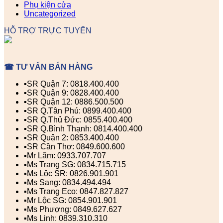
Phụ kiện cửa
Uncategorized
HỖ TRỢ TRỰC TUYẾN
☎ TƯ VẤN BÁN HÀNG
▪️SR Quận 7: 0818.400.400
▪️SR Quận 9: 0828.400.400
▪️SR Quận 12: 0886.500.500
▪️SR Q.Tân Phú: 0899.400.400
▪️SR Q.Thủ Đức: 0855.400.400
▪️SR Q.Bình Thạnh: 0814.400.400
▪️SR Quận 2: 0853.400.400
▪️SR Cần Thơ: 0849.600.600
▪️Mr Lãm: 0933.707.707
▪️Ms Trang SG: 0834.715.715
▪️Ms Lộc SR: 0826.901.901
▪️Ms Sang: 0834.494.494
▪️Ms Trang Eco: 0847.827.827
▪️Mr Lộc SG: 0854.901.901
▪️Ms Phượng: 0849.627.627
▪️Ms Linh: 0839.310.310