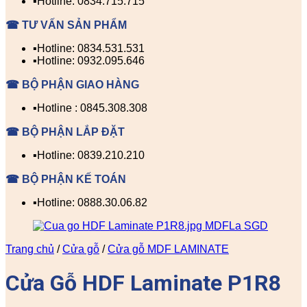
▪️Hotline: 0834.715.715
☎ TƯ VẤN SẢN PHẨM
▪️Hotline: 0834.531.531
▪️Hotline: 0932.095.646
☎ BỘ PHẬN GIAO HÀNG
▪️Hotline : 0845.308.308
☎ BỘ PHẬN LẮP ĐẶT
▪️Hotline: 0839.210.210
☎ BỘ PHẬN KẾ TOÁN
▪️Hotline: 0888.30.06.82
Trang chủ
/
Cửa gỗ
/
Cửa gỗ MDF LAMINATE
Cửa Gỗ HDF Laminate P1R8