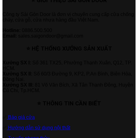
⭐ GIỚI THIỆU SÀI GÒN DOOR
Công ty Sài Gòn Door là đơn vị chuyên cung cấp cửa chống
cháy, cửa gỗ, cửa nhựa hàng đầu Việt Nam.
Hotline:
0886.500.500
Email:
sales.saigondoor@gmail.com
⭐ HỆ THỐNG XƯỞNG SẢN XUẤT
Xưởng SX I:
Số 361 TX25, Phường Thạnh Xuân, Q12, TP.
HCM.
Xưởng SX II:
Số 60/3 Đường 9, KP2, P.An Bình, Biên Hòa,
Đồng Nai.
Xưởng SX III:
81 Võ Văn Bích, Xã Tân Thạnh Đông, Huyện
Củ Chi, Tp.HCM.
⭐ THÔNG TIN CẦN BIẾT
✅
Báo giá cửa
✅
Hướng dẫn sử dụng nội thất