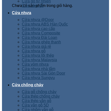
Cửa gỗ tự nhiên
Chưa có sản phẩm trong giỏ hàng.
Cửa vòm gỗ
Cửa nhựa
Cửa nhựa @Door
Cửa nhựa ABS Hàn Quốc
Cửa nhựa cao cấp
Cửa nhựa Composite
Cửa nhựa Đài Loan
Cửa nhựa ghép thanh
Cửa nhựa giá rẻ
Cửa nhựa gỗ
Cửa nhựa lõi thép
Cửa nhựa Malaysia
Cửa vòm nhựa
Cửa nhựa nhà tắm
Cửa nhựa Sài Gòn Door
Cửa nhựa Sungyu
Cửa chống cháy
Cửa gỗ chống cháy
Cửa thép chống cháy
Cửa thép vân gỗ
Cửa vân gỗ 5D
Cửa nhôm vân gỗ