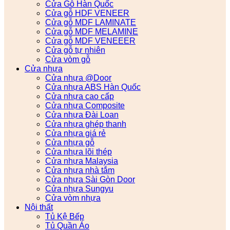
Cửa Gỗ Hàn Quốc
Cửa gỗ HDF VENEER
Cửa gỗ MDF LAMINATE
Cửa gỗ MDF MELAMINE
Cửa gỗ MDF VENEEER
Cửa gỗ tự nhiên
Cửa vòm gỗ
Cửa nhựa
Cửa nhựa @Door
Cửa nhựa ABS Hàn Quốc
Cửa nhựa cao cấp
Cửa nhựa Composite
Cửa nhựa Đài Loan
Cửa nhựa ghép thanh
Cửa nhựa giá rẻ
Cửa nhựa gỗ
Cửa nhựa lõi thép
Cửa nhựa Malaysia
Cửa nhựa nhà tắm
Cửa nhựa Sài Gòn Door
Cửa nhựa Sungyu
Cửa vòm nhựa
Nội thất
Tủ Kệ Bếp
Tủ Quần Áo