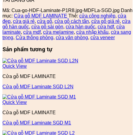
TẢI BẢNG GIÁ
Mã:
Cua-go-HDF-Laminate-P1R8.jpg-MDFLa-SGD.jpg
Danh
mục:
Cửa gỗ MDF LAMINATE
Thẻ:
cửa công nghiệp
,
cửa
đẹp
,
cửa giá rẻ
,
cửa gỗ
,
cửa gỗ cách tân
,
cửa gỗ giá rẻ
,
cửa
gỗ hàn quốc
,
cửa gỗ sài gòn
,
cửa hàn quốc
,
cửa hdf
,
cửa
laminate
,
cửa mdf
,
cửa melamine
,
cửa nhập khẩu
,
cửa sang
trọng
,
Cửa thông phòng
,
cửa văn phòng
,
cửa veneer
Sản phẩm tương tự
Quick View
Cửa gỗ MDF LAMINATE
Cửa gỗ MDF Laminate SGD L2N
Quick View
Cửa gỗ MDF LAMINATE
Cửa gỗ MDF Laminate SGD M1