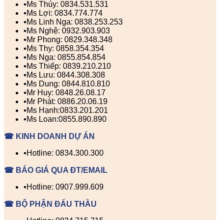
▪️Ms Thúy: 0834.531.531
▪️Ms Lợi: 0834.774.774
▪️Ms Linh Nga: 0838.253.253
▪️Ms Nghệ: 0932.903.903
▪️Mr Phong: 0829.348.348
▪️Ms Thy: 0858.354.354
▪️Ms Nga: 0855.854.854
▪️Ms Thiếp: 0839.210.210
▪️Ms Lưu: 0844.308.308
▪️Ms Dung: 0844.810.810
▪️Mr Huy: 0848.26.08.17
▪️Mr Phát: 0886.20.06.19
▪️Ms Hạnh:0833.201.201
▪️Ms Loan:0855.890.890
☎ KINH DOANH DỰ ÁN
▪️Hotline: 0834.300.300
☎ BÁO GIÁ QUA ĐT/EMAIL
▪️Hotline: 0907.999.609
☎ BỘ PHẬN ĐẤU THẦU