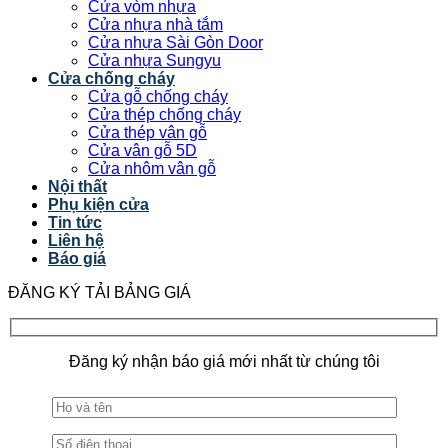
Cửa vòm nhựa
Cửa nhựa nhà tắm
Cửa nhựa Sài Gòn Door
Cửa nhựa Sungyu
Cửa chống cháy
Cửa gỗ chống cháy
Cửa thép chống cháy
Cửa thép vân gỗ
Cửa vân gỗ 5D
Cửa nhôm vân gỗ
Nội thất
Phụ kiện cửa
Tin tức
Liên hệ
Báo giá
ĐĂNG KÝ TẢI BẢNG GIÁ
Đăng ký nhận báo giá mới nhất từ chúng tôi