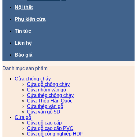
Nội thất
Phụ kiện cửa
Tin tức
Liên hệ
Báo giá
Danh mục sản phẩm
Cửa chống cháy
Cửa gỗ chống cháy
Cửa nhôm vân gỗ
Cửa thép chống cháy
Cửa Thép Hàn Quốc
Cửa thép vân gỗ
Cửa vân gỗ 5D
Cửa gỗ
Cửa gỗ cao cấp
Cửa gỗ cao cấp PVC
Cửa gỗ công nghiệp HDF