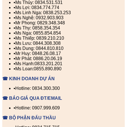
▪️Ms Thúy: 0834.531.531
▪️Ms Lợi: 0834.774.774
▪️Ms Linh Nga: 0838.253.253
▪️Ms Nghệ: 0932.903.903
▪️Mr Phong: 0829.348.348
▪️Ms Thy: 0858.354.354
▪️Ms Nga: 0855.854.854
▪️Ms Thiếp: 0839.210.210
▪️Ms Lưu: 0844.308.308
▪️Ms Dung: 0844.810.810
▪️Mr Huy: 0848.26.08.17
▪️Mr Phát: 0886.20.06.19
▪️Ms Hạnh:0833.201.201
▪️Ms Loan:0855.890.890
☎ KINH DOANH DỰ ÁN
▪️Hotline: 0834.300.300
☎ BÁO GIÁ QUA ĐT/EMAIL
▪️Hotline: 0907.999.609
☎ BỘ PHẬN ĐẤU THẦU