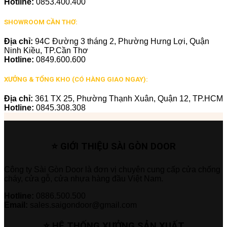
Hotline:
0853.400.400
SHOWROOM CẦN THƠ:
Địa chỉ:
94C Đường 3 tháng 2, Phường Hưng Lợi, Quận
Ninh Kiều, TP.Cần Thơ
Hotline:
0849.600.600
XƯỞNG & TỔNG KHO (CÓ HÀNG GIAO NGAY):
Địa chỉ:
361 TX 25, Phường Thạnh Xuân, Quận 12, TP.HCM
Hotline:
0845.308.308
⭐ GIỚI THIỆU SÀI GÒN DOOR
Công ty Sài Gòn Door là đơn vị chuyên cung cấp cửa chống
cháy, cửa gỗ, cửa nhựa hàng đầu Việt Nam.
Hotline:
0886.500.500
Email:
sales.saigondoor@gmail.com
⭐ HỆ THỐNG XƯỞNG SẢN XUẤT