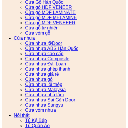
Cửa Gỗ Hàn Quốc
Cửa gỗ HDF VENEER
Cửa gỗ MDF LAMINATE
Cửa gỗ MDF MELAMINE
Cửa gỗ MDF VENEEER
Cửa gỗ tự nhiên
Cửa vòm gỗ
Cửa nhựa
Cửa nhựa @Door
Cửa nhựa ABS Hàn Quốc
Cửa nhựa cao cấp
Cửa nhựa Composite
Cửa nhựa Đài Loan
Cửa nhựa ghép thanh
Cửa nhựa giá rẻ
Cửa nhựa gỗ
Cửa nhựa lõi thép
Cửa nhựa Malaysia
Cửa nhựa nhà tắm
Cửa nhựa Sài Gòn Door
Cửa nhựa Sungyu
Cửa vòm nhựa
Nội thất
Tủ Kệ Bếp
Tủ Quần Áo