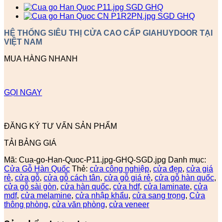
HỆ THỐNG SIÊU THỊ CỬA CAO CẤP GIAHUYDOOR TẠI
VIỆT NAM
MUA HÀNG NHANH
GỌI NGAY
ĐĂNG KÝ TƯ VẤN SẢN PHẨM
TẢI BẢNG GIÁ
Mã:
Cua-go-Han-Quoc-P11.jpg-GHQ-SGD.jpg
Danh mục:
Cửa Gỗ Hàn Quốc
Thẻ:
cửa công nghiệp
,
cửa đẹp
,
cửa giá
rẻ
,
cửa gỗ
,
cửa gỗ cách tân
,
cửa gỗ giá rẻ
,
cửa gỗ hàn quốc
,
cửa gỗ sài gòn
,
cửa hàn quốc
,
cửa hdf
,
cửa laminate
,
cửa
mdf
,
cửa melamine
,
cửa nhập khẩu
,
cửa sang trọng
,
Cửa
thông phòng
,
cửa văn phòng
,
cửa veneer