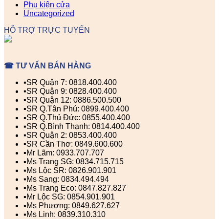
Phụ kiện cửa
Uncategorized
HỖ TRỢ TRỰC TUYẾN
☎ TƯ VẤN BÁN HÀNG
▪️SR Quận 7: 0818.400.400
▪️SR Quận 9: 0828.400.400
▪️SR Quận 12: 0886.500.500
▪️SR Q.Tân Phú: 0899.400.400
▪️SR Q.Thủ Đức: 0855.400.400
▪️SR Q.Bình Thạnh: 0814.400.400
▪️SR Quận 2: 0853.400.400
▪️SR Cần Thơ: 0849.600.600
▪️Mr Lãm: 0933.707.707
▪️Ms Trang SG: 0834.715.715
▪️Ms Lộc SR: 0826.901.901
▪️Ms Sang: 0834.494.494
▪️Ms Trang Eco: 0847.827.827
▪️Mr Lộc SG: 0854.901.901
▪️Ms Phượng: 0849.627.627
▪️Ms Linh: 0839.310.310