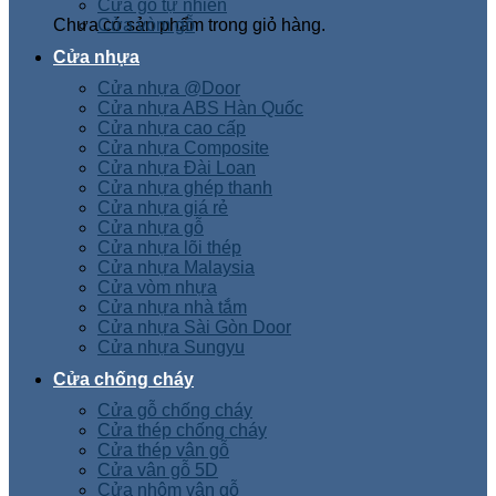
Cửa gỗ tự nhiên
Chưa có sản phẩm trong giỏ hàng.
Cửa vòm gỗ
Cửa nhựa
Cửa nhựa @Door
Cửa nhựa ABS Hàn Quốc
Cửa nhựa cao cấp
Cửa nhựa Composite
Cửa nhựa Đài Loan
Cửa nhựa ghép thanh
Cửa nhựa giá rẻ
Cửa nhựa gỗ
Cửa nhựa lõi thép
Cửa nhựa Malaysia
Cửa vòm nhựa
Cửa nhựa nhà tắm
Cửa nhựa Sài Gòn Door
Cửa nhựa Sungyu
Cửa chống cháy
Cửa gỗ chống cháy
Cửa thép chống cháy
Cửa thép vân gỗ
Cửa vân gỗ 5D
Cửa nhôm vân gỗ