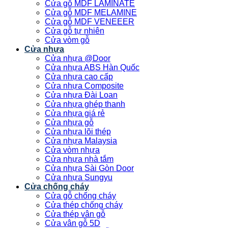
Cửa gỗ MDF LAMINATE
Cửa gỗ MDF MELAMINE
Cửa gỗ MDF VENEEER
Cửa gỗ tự nhiên
Cửa vòm gỗ
Cửa nhựa
Cửa nhựa @Door
Cửa nhựa ABS Hàn Quốc
Cửa nhựa cao cấp
Cửa nhựa Composite
Cửa nhựa Đài Loan
Cửa nhựa ghép thanh
Cửa nhựa giá rẻ
Cửa nhựa gỗ
Cửa nhựa lõi thép
Cửa nhựa Malaysia
Cửa vòm nhựa
Cửa nhựa nhà tắm
Cửa nhựa Sài Gòn Door
Cửa nhựa Sungyu
Cửa chống cháy
Cửa gỗ chống cháy
Cửa thép chống cháy
Cửa thép vân gỗ
Cửa vân gỗ 5D