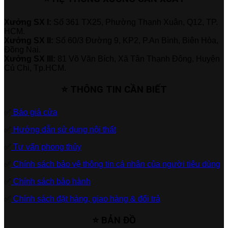
Xưởng SX I:
Số 361 TX25, Phường Thạnh Xuân, Q12, TP.
HCM.
Xưởng SX II:
Số 60/3 Đường 9, KP2, P.An Bình, Biên Hòa,
Đồng Nai.
Xưởng SX III:
81 Võ Văn Bích, Xã Tân Thạnh Đông, Huyện
Củ Chi, Tp.HCM.
⭐ THÔNG TIN CẦN BIẾT
✅
Báo giá cửa
✅
Hướng dẫn sử dụng nội thất
✅
Tư vấn phong thủy
✅
Chính sách bảo vệ thông tin cá nhân của người tiêu dùng
✅
Chính sách bảo hành
✅
Chính sách đặt hàng, giao hàng & đổi trả
⭐ BẢN ĐỒ