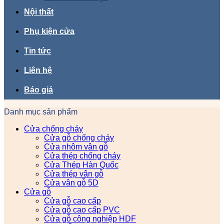
Nội thất
Phụ kiện cửa
Tin tức
Liên hệ
Báo giá
Danh mục sản phẩm
Cửa chống cháy
Cửa gỗ chống cháy
Cửa nhôm vân gỗ
Cửa thép chống cháy
Cửa Thép Hàn Quốc
Cửa thép vân gỗ
Cửa vân gỗ 5D
Cửa gỗ
Cửa gỗ cao cấp
Cửa gỗ cao cấp PVC
Cửa gỗ công nghiệp HDF