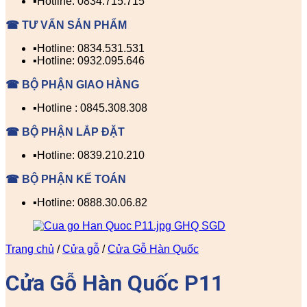
▪️Hotline: 0834.715.715
☎ TƯ VẤN SẢN PHẨM
▪️Hotline: 0834.531.531
▪️Hotline: 0932.095.646
☎ BỘ PHẬN GIAO HÀNG
▪️Hotline : 0845.308.308
☎ BỘ PHẬN LẮP ĐẶT
▪️Hotline: 0839.210.210
☎ BỘ PHẬN KẾ TOÁN
▪️Hotline: 0888.30.06.82
Trang chủ
/
Cửa gỗ
/
Cửa Gỗ Hàn Quốc
Cửa Gỗ Hàn Quốc P11