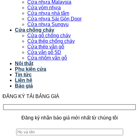
Cửa nhựa Malaysia
Cửa vòm nhựa
Cửa nhựa nhà tắm
Cửa nhựa Sài Gòn Door
Cửa nhựa Sungyu
Cửa chống cháy
Cửa gỗ chống cháy
Cửa thép chống cháy
Cửa thép vân gỗ
Cửa vân gỗ 5D
Cửa nhôm vân gỗ
Nội thất
Phụ kiện cửa
Tin tức
Liên hệ
Báo giá
ĐĂNG KÝ TẢI BẢNG GIÁ
Đăng ký nhận báo giá mới nhất từ chúng tôi