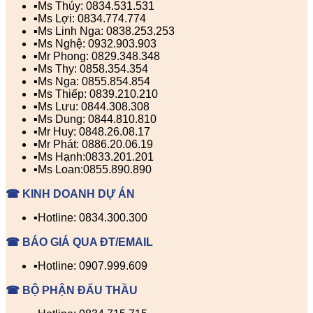
▪️Ms Thúy: 0834.531.531
▪️Ms Lợi: 0834.774.774
▪️Ms Linh Nga: 0838.253.253
▪️Ms Nghệ: 0932.903.903
▪️Mr Phong: 0829.348.348
▪️Ms Thy: 0858.354.354
▪️Ms Nga: 0855.854.854
▪️Ms Thiếp: 0839.210.210
▪️Ms Lưu: 0844.308.308
▪️Ms Dung: 0844.810.810
▪️Mr Huy: 0848.26.08.17
▪️Mr Phát: 0886.20.06.19
▪️Ms Hạnh:0833.201.201
▪️Ms Loan:0855.890.890
☎ KINH DOANH DỰ ÁN
▪️Hotline: 0834.300.300
☎ BÁO GIÁ QUA ĐT/EMAIL
▪️Hotline: 0907.999.609
☎ BỘ PHẬN ĐẤU THẦU