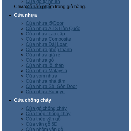
Cửa gỗ tự nhiên
Chưa có sản phẩm trong giỏ hàng.
Cửa vòm gỗ
Cửa nhựa
Cửa nhựa @Door
Cửa nhựa ABS Hàn Quốc
Cửa nhựa cao cấp
Cửa nhựa Composite
Cửa nhựa Đài Loan
Cửa nhựa ghép thanh
Cửa nhựa giá rẻ
Cửa nhựa gỗ
Cửa nhựa lõi thép
Cửa nhựa Malaysia
Cửa vòm nhựa
Cửa nhựa nhà tắm
Cửa nhựa Sài Gòn Door
Cửa nhựa Sungyu
Cửa chống cháy
Cửa gỗ chống cháy
Cửa thép chống cháy
Cửa thép vân gỗ
Cửa vân gỗ 5D
Cửa nhôm vân gỗ