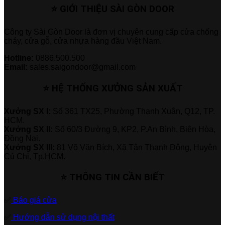
⭐ GIỚI THIỆU SÀI GÒN DOOR
Công ty Sài Gòn Door là đơn vị chuyên cung cấp cửa chống
cháy, cửa gỗ, cửa nhựa hàng đầu Việt Nam.
Hotline:
0886.500.500
Email:
sales.saigondoor@gmail.com
⭐ HỆ THỐNG XƯỞNG SẢN XUẤT
Xưởng SX I:
Số 361 TX25, Phường Thạnh Xuân, Q12, TP.
HCM.
Xưởng SX II:
Số 60/3 Đường 9, KP2, P.An Bình, Biên Hòa,
Đồng Nai.
Xưởng SX III:
81 Võ Văn Bích, Xã Tân Thạnh Đông, Huyện
Củ Chi, Tp.HCM.
⭐ THÔNG TIN CẦN BIẾT
✅
Báo giá cửa
✅
Hướng dẫn sử dụng nội thất