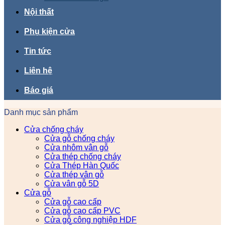
Nội thất
Phụ kiện cửa
Tin tức
Liên hệ
Báo giá
Danh mục sản phẩm
Cửa chống cháy
Cửa gỗ chống cháy
Cửa nhôm vân gỗ
Cửa thép chống cháy
Cửa Thép Hàn Quốc
Cửa thép vân gỗ
Cửa vân gỗ 5D
Cửa gỗ
Cửa gỗ cao cấp
Cửa gỗ cao cấp PVC
Cửa gỗ công nghiệp HDF