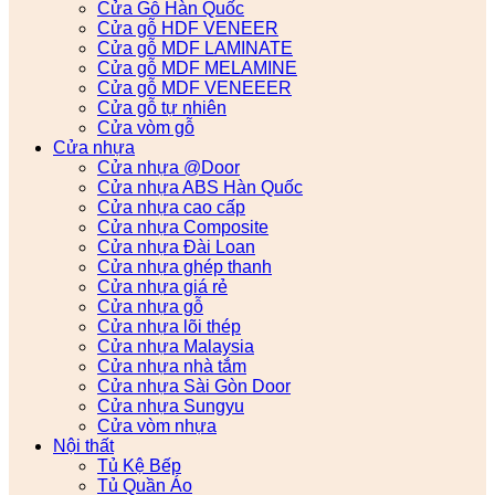
Cửa Gỗ Hàn Quốc
Cửa gỗ HDF VENEER
Cửa gỗ MDF LAMINATE
Cửa gỗ MDF MELAMINE
Cửa gỗ MDF VENEEER
Cửa gỗ tự nhiên
Cửa vòm gỗ
Cửa nhựa
Cửa nhựa @Door
Cửa nhựa ABS Hàn Quốc
Cửa nhựa cao cấp
Cửa nhựa Composite
Cửa nhựa Đài Loan
Cửa nhựa ghép thanh
Cửa nhựa giá rẻ
Cửa nhựa gỗ
Cửa nhựa lõi thép
Cửa nhựa Malaysia
Cửa nhựa nhà tắm
Cửa nhựa Sài Gòn Door
Cửa nhựa Sungyu
Cửa vòm nhựa
Nội thất
Tủ Kệ Bếp
Tủ Quần Áo