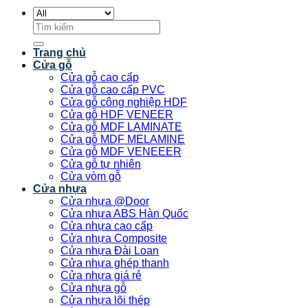
Tìm
kiếm:
Trang chủ
Cửa gỗ
Cửa gỗ cao cấp
Cửa gỗ cao cấp PVC
Cửa gỗ công nghiệp HDF
Cửa gỗ HDF VENEER
Cửa gỗ MDF LAMINATE
Cửa gỗ MDF MELAMINE
Cửa gỗ MDF VENEEER
Cửa gỗ tự nhiên
Cửa vòm gỗ
Cửa nhựa
Cửa nhựa @Door
Cửa nhựa ABS Hàn Quốc
Cửa nhựa cao cấp
Cửa nhựa Composite
Cửa nhựa Đài Loan
Cửa nhựa ghép thanh
Cửa nhựa giá rẻ
Cửa nhựa gỗ
Cửa nhựa lõi thép