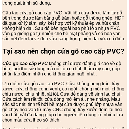
trong quá trình sử dụng.
Cấu tạo cửa gỗ cao cấp PVC: Vật liệu cửa được làm từ gỗ,
bên trong được làm bằng gỗ tràm hoặc gỗ thông ghép, HDF
đã qua xử lý tẩm, sấy, kết hợp với kỹ thuật ép và hút chân
không hiện đại. Sau đó bên ngoài bao phủ lớp nhựa PVC
vân gỗ giống gỗ tự nhiên cho bề mặt phẳng và có hoa văn
sắc nét đem lại vẻ đẹp vừa sang trọng, hiện đại vừa cổ điển.
Tại sao nên chọn cửa gỗ cao cấp PVC?
Cửa gỗ cao cấp PVC
không chỉ được đánh giá cao về độ
bền, tuổi thọ sử dụng mà nó còn có tính thẩm mỹ cao, góp
phần tạo điểm nhấn cho không gian ngôi nhà .
Ưu điểm cửa gỗ cao cấp PVC: Cửa không bong tróc, trầy
xước, cửa chống cong vênh, co ngót, chống mối mọt, chống
chịu nước, chịu nhiệt rất tốt. Cửa dễ dàng vệ sinh lau chùi.
Cửa cách âm rất tốt, cửa đóng mở êm ái, nhẹ nhàng. Màu
sắc sắc nét, tinh tế bởi bề mặt cửa được phủ lớp nhựa vân
gỗ chạy hoa văn từ máy CNC chống trầy xước đem lại hoa
văn bắt mắt đa dạng giúp cho người tiêu dùng có nhiều lựa
chọn mẫu cửa theo sở thích.