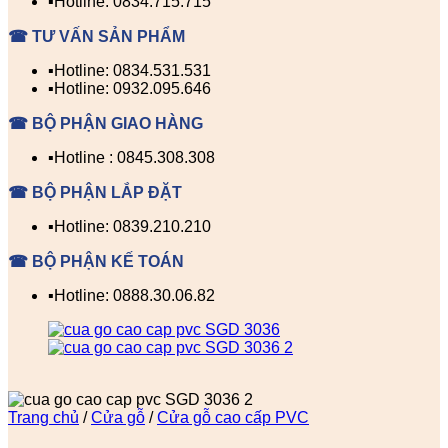
▪️Hotline: 0834.715.715
☎ TƯ VẤN SẢN PHẨM
▪️Hotline: 0834.531.531
▪️Hotline: 0932.095.646
☎ BỘ PHẬN GIAO HÀNG
▪️Hotline : 0845.308.308
☎ BỘ PHẬN LẮP ĐẶT
▪️Hotline: 0839.210.210
☎ BỘ PHẬN KẾ TOÁN
▪️Hotline: 0888.30.06.82
Trang chủ
/
Cửa gỗ
/
Cửa gỗ cao cấp PVC