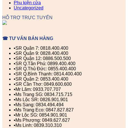
Phụ kiện cửa
Uncategorized
HỖ TRỢ TRỰC TUYẾN
☎ TƯ VẤN BÁN HÀNG
▪️SR Quận 7: 0818.400.400
▪️SR Quận 9: 0828.400.400
▪️SR Quận 12: 0886.500.500
▪️SR Q.Tân Phú: 0899.400.400
▪️SR Q.Thủ Đức: 0855.400.400
▪️SR Q.Bình Thạnh: 0814.400.400
▪️SR Quận 2: 0853.400.400
▪️SR Cần Thơ: 0849.600.600
▪️Mr Lãm: 0933.707.707
▪️Ms Trang SG: 0834.715.715
▪️Ms Lộc SR: 0826.901.901
▪️Ms Sang: 0834.494.494
▪️Ms Trang Eco: 0847.827.827
▪️Mr Lộc SG: 0854.901.901
▪️Ms Phượng: 0849.627.627
▪️Ms Linh: 0839.310.310