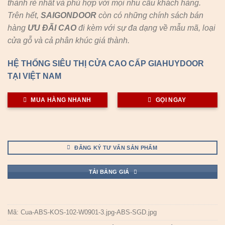
thành rẻ nhất và phù hợp với mọi nhu cầu khách hàng.
Trên hết,
SAIGONDOOR
còn có những chính sách bán
hàng
ƯU ĐÃI
CAO
đi kèm với sự đa dạng về mẫu mã, loại
cửa gỗ và cả phân khúc giá thành.
HỆ THỐNG SIÊU THỊ CỬA CAO CẤP GIAHUYDOOR
TẠI VIỆT NAM
MUA HÀNG NHANH
GỌI NGAY
ĐĂNG KÝ TƯ VẤN SẢN PHẨM
TẢI BẢNG GIÁ
Mã:
Cua-ABS-KOS-102-W0901-3.jpg-ABS-SGD.jpg