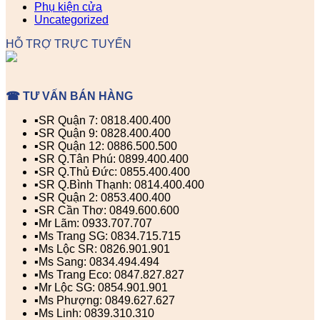
Phụ kiện cửa
Uncategorized
HỖ TRỢ TRỰC TUYẾN
☎ TƯ VẤN BÁN HÀNG
▪️SR Quận 7: 0818.400.400
▪️SR Quận 9: 0828.400.400
▪️SR Quận 12: 0886.500.500
▪️SR Q.Tân Phú: 0899.400.400
▪️SR Q.Thủ Đức: 0855.400.400
▪️SR Q.Bình Thạnh: 0814.400.400
▪️SR Quận 2: 0853.400.400
▪️SR Cần Thơ: 0849.600.600
▪️Mr Lãm: 0933.707.707
▪️Ms Trang SG: 0834.715.715
▪️Ms Lộc SR: 0826.901.901
▪️Ms Sang: 0834.494.494
▪️Ms Trang Eco: 0847.827.827
▪️Mr Lộc SG: 0854.901.901
▪️Ms Phượng: 0849.627.627
▪️Ms Linh: 0839.310.310