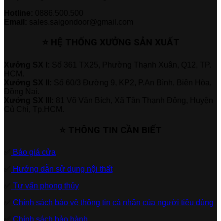
Hotline:
0886.500.500
Email:
sales.saigondoor@gmail.com
⭐ HỆ THỐNG XƯỞNG SẢN XUẤT
Xưởng SX I:
Số 361 TX25, Phường Thạnh Xuân, Q12, TP.
HCM.
Xưởng SX II:
Số 60/3 Đường 9, KP2, P.An Bình, Biên Hòa,
Đồng Nai.
Xưởng SX III:
81 Võ Văn Bích, Xã Tân Thạnh Đông, Huyện
Củ Chi, Tp.HCM.
⭐ THÔNG TIN CẦN BIẾT
✅
Báo giá cửa
✅
Hướng dẫn sử dụng nội thất
✅
Tư vấn phong thủy
✅
Chính sách bảo vệ thông tin cá nhân của người tiêu dùng
✅
Chính sách bảo hành