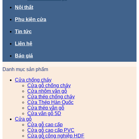
Nội thất
Phụ kiện cửa
Tin tức
Liên hệ
Báo giá
Danh mục sản phẩm
Cửa chống cháy
Cửa gỗ chống cháy
Cửa nhôm vân gỗ
Cửa thép chống cháy
Cửa Thép Hàn Quốc
Cửa thép vân gỗ
Cửa vân gỗ 5D
Cửa gỗ
Cửa gỗ cao cấp
Cửa gỗ cao cấp PVC
Cửa gỗ công nghiệp HDF