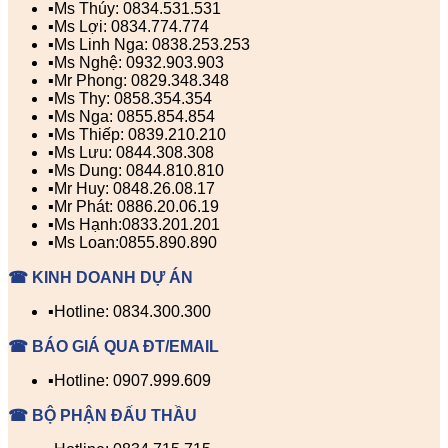
▪️Ms Thúy: 0834.531.531
▪️Ms Lợi: 0834.774.774
▪️Ms Linh Nga: 0838.253.253
▪️Ms Nghệ: 0932.903.903
▪️Mr Phong: 0829.348.348
▪️Ms Thy: 0858.354.354
▪️Ms Nga: 0855.854.854
▪️Ms Thiếp: 0839.210.210
▪️Ms Lưu: 0844.308.308
▪️Ms Dung: 0844.810.810
▪️Mr Huy: 0848.26.08.17
▪️Mr Phát: 0886.20.06.19
▪️Ms Hạnh:0833.201.201
▪️Ms Loan:0855.890.890
☎ KINH DOANH DỰ ÁN
▪️Hotline: 0834.300.300
☎ BÁO GIÁ QUA ĐT/EMAIL
▪️Hotline: 0907.999.609
☎ BỘ PHẬN ĐẤU THẦU