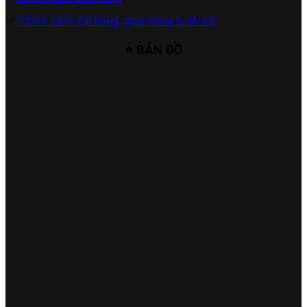
✅
Chính sách đặt hàng, giao hàng & đổi trả
⭐ BẢN ĐỒ