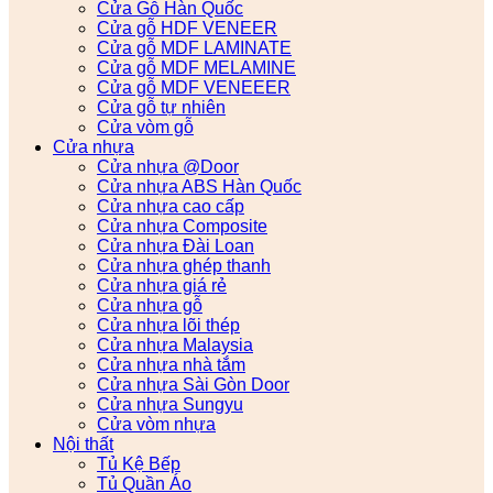
Cửa Gỗ Hàn Quốc
Cửa gỗ HDF VENEER
Cửa gỗ MDF LAMINATE
Cửa gỗ MDF MELAMINE
Cửa gỗ MDF VENEEER
Cửa gỗ tự nhiên
Cửa vòm gỗ
Cửa nhựa
Cửa nhựa @Door
Cửa nhựa ABS Hàn Quốc
Cửa nhựa cao cấp
Cửa nhựa Composite
Cửa nhựa Đài Loan
Cửa nhựa ghép thanh
Cửa nhựa giá rẻ
Cửa nhựa gỗ
Cửa nhựa lõi thép
Cửa nhựa Malaysia
Cửa nhựa nhà tắm
Cửa nhựa Sài Gòn Door
Cửa nhựa Sungyu
Cửa vòm nhựa
Nội thất
Tủ Kệ Bếp
Tủ Quần Áo