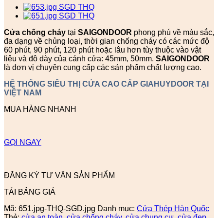
Cửa chống cháy
tại
SAIGONDOOR
phong phú về màu sắc,
đa dạng về chủng loại, thời gian chống cháy có các mức độ
60 phút, 90 phút, 120 phút hoặc lâu hơn tùy thuộc vào vật
liệu và độ dày của cánh cửa: 45mm, 50mm.
SAIGONDOOR
là đơn vị chuyên cung cấp các sản phẩm chất lượng cao.
HỆ THỐNG SIÊU THỊ CỬA CAO CẤP GIAHUYDOOR TẠI
VIỆT NAM
MUA HÀNG NHANH
GỌI NGAY
ĐĂNG KÝ TƯ VẤN SẢN PHẨM
TẢI BẢNG GIÁ
Mã:
651.jpg-THQ-SGD.jpg
Danh mục:
Cửa Thép Hàn Quốc
Thẻ:
cửa an toàn
,
cửa chống cháy
,
cửa chung cư
,
cửa đẹp
,