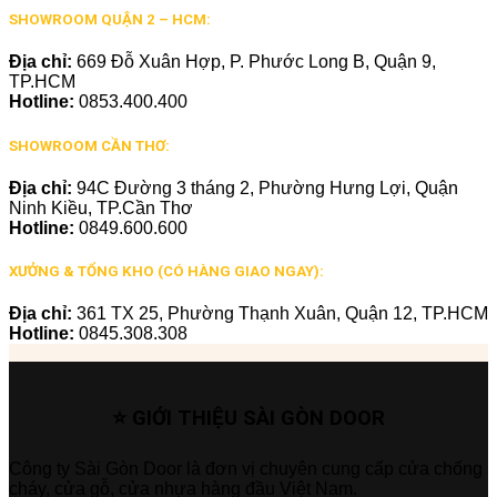
SHOWROOM QUẬN 2 – HCM:
Địa chỉ:
669 Đỗ Xuân Hợp, P. Phước Long B, Quận 9,
TP.HCM
Hotline:
0853.400.400
SHOWROOM CẦN THƠ:
Địa chỉ:
94C Đường 3 tháng 2, Phường Hưng Lợi, Quận
Ninh Kiều, TP.Cần Thơ
Hotline:
0849.600.600
XƯỞNG & TỔNG KHO (CÓ HÀNG GIAO NGAY):
Địa chỉ:
361 TX 25, Phường Thạnh Xuân, Quận 12, TP.HCM
Hotline:
0845.308.308
⭐ GIỚI THIỆU SÀI GÒN DOOR
Công ty Sài Gòn Door là đơn vị chuyên cung cấp cửa chống
cháy, cửa gỗ, cửa nhựa hàng đầu Việt Nam.