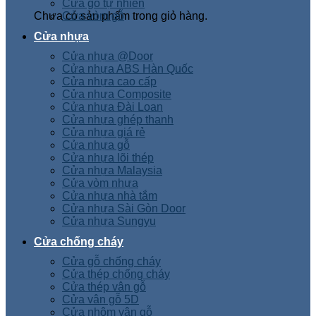
Cửa gỗ tự nhiên
Chưa có sản phẩm trong giỏ hàng.
Cửa vòm gỗ
Cửa nhựa
Cửa nhựa @Door
Cửa nhựa ABS Hàn Quốc
Cửa nhựa cao cấp
Cửa nhựa Composite
Cửa nhựa Đài Loan
Cửa nhựa ghép thanh
Cửa nhựa giá rẻ
Cửa nhựa gỗ
Cửa nhựa lõi thép
Cửa nhựa Malaysia
Cửa vòm nhựa
Cửa nhựa nhà tắm
Cửa nhựa Sài Gòn Door
Cửa nhựa Sungyu
Cửa chống cháy
Cửa gỗ chống cháy
Cửa thép chống cháy
Cửa thép vân gỗ
Cửa vân gỗ 5D
Cửa nhôm vân gỗ