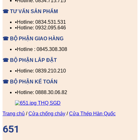
▪️Hotline: 0834.715.715
☎ TƯ VẤN SẢN PHẨM
▪️Hotline: 0834.531.531
▪️Hotline: 0932.095.646
☎ BỘ PHẬN GIAO HÀNG
▪️Hotline : 0845.308.308
☎ BỘ PHẬN LẮP ĐẶT
▪️Hotline: 0839.210.210
☎ BỘ PHẬN KẾ TOÁN
▪️Hotline: 0888.30.06.82
Trang chủ
/
Cửa chống cháy
/
Cửa Thép Hàn Quốc
651