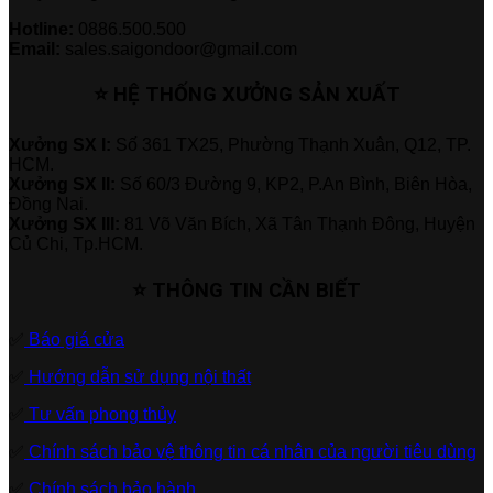
Hotline:
0886.500.500
Email:
sales.saigondoor@gmail.com
⭐ HỆ THỐNG XƯỞNG SẢN XUẤT
Xưởng SX I:
Số 361 TX25, Phường Thạnh Xuân, Q12, TP.
HCM.
Xưởng SX II:
Số 60/3 Đường 9, KP2, P.An Bình, Biên Hòa,
Đồng Nai.
Xưởng SX III:
81 Võ Văn Bích, Xã Tân Thạnh Đông, Huyện
Củ Chi, Tp.HCM.
⭐ THÔNG TIN CẦN BIẾT
✅
Báo giá cửa
✅
Hướng dẫn sử dụng nội thất
✅
Tư vấn phong thủy
✅
Chính sách bảo vệ thông tin cá nhân của người tiêu dùng
✅
Chính sách bảo hành