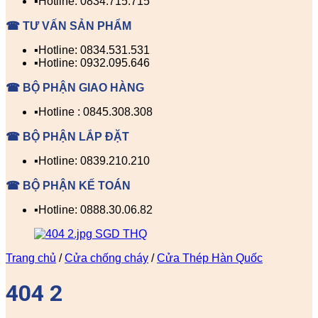
▪️Hotline: 0834.715.715
☎ TƯ VẤN SẢN PHẨM
▪️Hotline: 0834.531.531
▪️Hotline: 0932.095.646
☎ BỘ PHẬN GIAO HÀNG
▪️Hotline : 0845.308.308
☎ BỘ PHẬN LẮP ĐẶT
▪️Hotline: 0839.210.210
☎ BỘ PHẬN KẾ TOÁN
▪️Hotline: 0888.30.06.82
Trang chủ
/
Cửa chống cháy
/
Cửa Thép Hàn Quốc
404 2