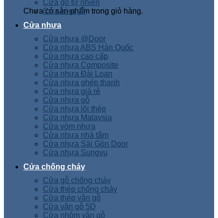
Cửa gỗ tự nhiên
Chưa có sản phẩm trong giỏ hàng.
Cửa vòm gỗ
Cửa nhựa
Cửa nhựa @Door
Cửa nhựa ABS Hàn Quốc
Cửa nhựa cao cấp
Cửa nhựa Composite
Cửa nhựa Đài Loan
Cửa nhựa ghép thanh
Cửa nhựa giá rẻ
Cửa nhựa gỗ
Cửa nhựa lõi thép
Cửa nhựa Malaysia
Cửa vòm nhựa
Cửa nhựa nhà tắm
Cửa nhựa Sài Gòn Door
Cửa nhựa Sungyu
Cửa chống cháy
Cửa gỗ chống cháy
Cửa thép chống cháy
Cửa thép vân gỗ
Cửa vân gỗ 5D
Cửa nhôm vân gỗ