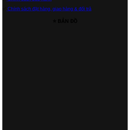
✅
Chính sách đặt hàng, giao hàng & đổi trả
⭐ BẢN ĐỒ