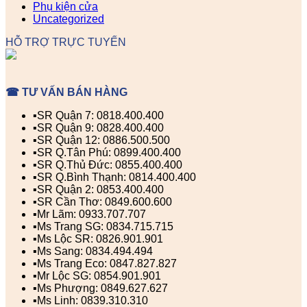
Phụ kiện cửa
Uncategorized
HỖ TRỢ TRỰC TUYẾN
☎ TƯ VẤN BÁN HÀNG
▪️SR Quận 7: 0818.400.400
▪️SR Quận 9: 0828.400.400
▪️SR Quận 12: 0886.500.500
▪️SR Q.Tân Phú: 0899.400.400
▪️SR Q.Thủ Đức: 0855.400.400
▪️SR Q.Bình Thạnh: 0814.400.400
▪️SR Quận 2: 0853.400.400
▪️SR Cần Thơ: 0849.600.600
▪️Mr Lãm: 0933.707.707
▪️Ms Trang SG: 0834.715.715
▪️Ms Lộc SR: 0826.901.901
▪️Ms Sang: 0834.494.494
▪️Ms Trang Eco: 0847.827.827
▪️Mr Lộc SG: 0854.901.901
▪️Ms Phượng: 0849.627.627
▪️Ms Linh: 0839.310.310