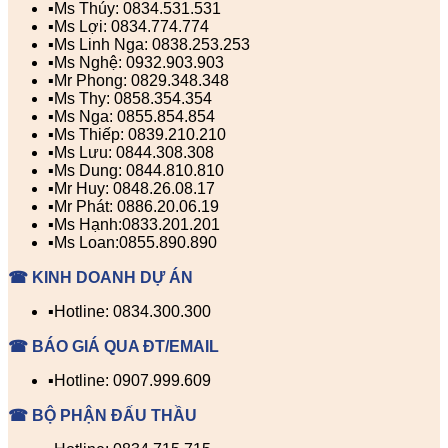
▪️Ms Thúy: 0834.531.531
▪️Ms Lợi: 0834.774.774
▪️Ms Linh Nga: 0838.253.253
▪️Ms Nghệ: 0932.903.903
▪️Mr Phong: 0829.348.348
▪️Ms Thy: 0858.354.354
▪️Ms Nga: 0855.854.854
▪️Ms Thiếp: 0839.210.210
▪️Ms Lưu: 0844.308.308
▪️Ms Dung: 0844.810.810
▪️Mr Huy: 0848.26.08.17
▪️Mr Phát: 0886.20.06.19
▪️Ms Hạnh:0833.201.201
▪️Ms Loan:0855.890.890
☎ KINH DOANH DỰ ÁN
▪️Hotline: 0834.300.300
☎ BÁO GIÁ QUA ĐT/EMAIL
▪️Hotline: 0907.999.609
☎ BỘ PHẬN ĐẤU THẦU