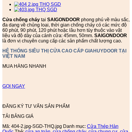
Cửa chống cháy
tại
SAIGONDOOR
phong phú về màu sắc,
đa dạng về chủng loại, thời gian chống cháy có các mức độ
60 phút, 90 phút, 120 phút hoặc lâu hơn tùy thuộc vào vật
liệu và độ dày của cánh cửa: 45mm, 50mm.
SAIGONDOOR
là đơn vị chuyên cung cấp các sản phẩm chất lượng cao.
HỆ THỐNG SIÊU THỊ CỬA CAO CẤP GIAHUYDOOR TẠI
VIỆT NAM
MUA HÀNG NHANH
GỌI NGAY
ĐĂNG KÝ TƯ VẤN SẢN PHẨM
TẢI BẢNG GIÁ
Mã:
404-2.jpg-SGD-THQ.jpg
Danh mục:
Cửa Thép Hàn
Quốc
Thẻ:
cửa an toàn
,
cửa chống cháy
,
cửa chung cư
,
cửa