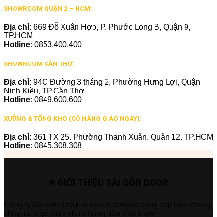
SHOWROOM QUẬN 2 – HCM:
Địa chỉ:
669 Đỗ Xuân Hợp, P. Phước Long B, Quận 9,
TP.HCM
Hotline:
0853.400.400
SHOWROOM CẦN THƠ:
Địa chỉ:
94C Đường 3 tháng 2, Phường Hưng Lợi, Quận
Ninh Kiều, TP.Cần Thơ
Hotline:
0849.600.600
XƯỞNG & TỔNG KHO (CÓ HÀNG GIAO NGAY):
Địa chỉ:
361 TX 25, Phường Thạnh Xuân, Quận 12, TP.HCM
Hotline:
0845.308.308
⭐ GIỚI THIỆU SÀI GÒN DOOR
Công ty Sài Gòn Door là đơn vị chuyên cung cấp cửa chống
cháy, cửa gỗ, cửa nhựa hàng đầu Việt Nam.