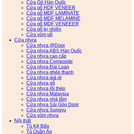
Cửa Gỗ Hàn Quốc
Cửa gỗ HDF VENEER
Cửa gỗ MDF LAMINATE
Cửa gỗ MDF MELAMINE
Cửa gỗ MDF VENEEER
Cửa gỗ tự nhiên
Cửa vòm gỗ
Cửa nhựa
Cửa nhựa @Door
Cửa nhựa ABS Hàn Quốc
Cửa nhựa cao cấp
Cửa nhựa Composite
Cửa nhựa Đài Loan
Cửa nhựa ghép thanh
Cửa nhựa giá rẻ
Cửa nhựa gỗ
Cửa nhựa lõi thép
Cửa nhựa Malaysia
Cửa nhựa nhà tắm
Cửa nhựa Sài Gòn Door
Cửa nhựa Sungyu
Cửa vòm nhựa
Nội thất
Tủ Kệ Bếp
Tủ Quần Áo