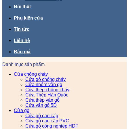
Nội thất
Phụ kiện cửa
Tin tức
Liên hệ
Báo giá
Danh mục sản phẩm
Cửa chống cháy
Cửa gỗ chống cháy
Cửa nhôm vân gỗ
Cửa thép chống cháy
Cửa Thép Hàn Quốc
Cửa thép vân gỗ
Cửa vân gỗ 5D
Cửa gỗ
Cửa gỗ cao cấp
Cửa gỗ cao cấp PVC
Cửa gỗ công nghiệp HDF