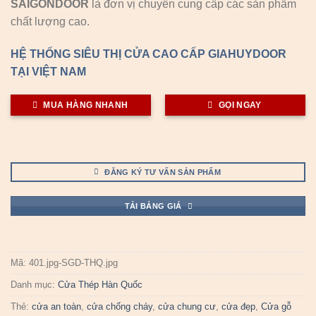
SAIGONDOOR
là đơn vị chuyên cung cấp các sản phẩm
chất lượng cao.
HỆ THỐNG SIÊU THỊ CỬA CAO CẤP GIAHUYDOOR
TẠI VIỆT NAM
MUA HÀNG NHANH
GỌI NGAY
ĐĂNG KÝ TƯ VẤN SẢN PHẨM
TẢI BẢNG GIÁ
Mã:
401.jpg-SGD-THQ.jpg
Danh mục:
Cửa Thép Hàn Quốc
Thẻ:
cửa an toàn
,
cửa chống cháy
,
cửa chung cư
,
cửa đẹp
,
Cửa gỗ