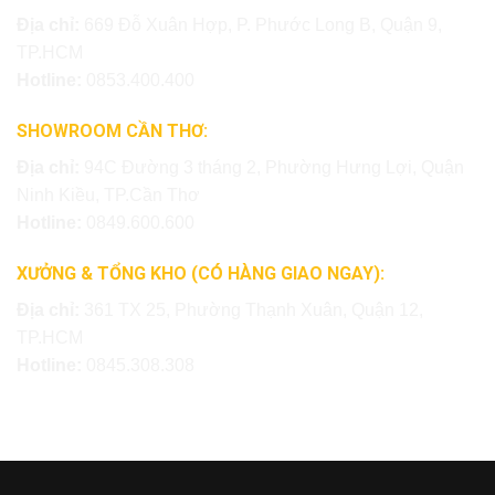
Địa chỉ:
669 Đỗ Xuân Hợp, P. Phước Long B, Quận 9,
TP.HCM
Hotline:
0853.400.400
SHOWROOM CẦN THƠ:
Địa chỉ:
94C Đường 3 tháng 2, Phường Hưng Lợi, Quận
Ninh Kiều, TP.Cần Thơ
Hotline:
0849.600.600
XƯỞNG & TỔNG KHO (CÓ HÀNG GIAO NGAY):
Địa chỉ:
361 TX 25, Phường Thạnh Xuân, Quận 12,
TP.HCM
Hotline:
0845.308.308